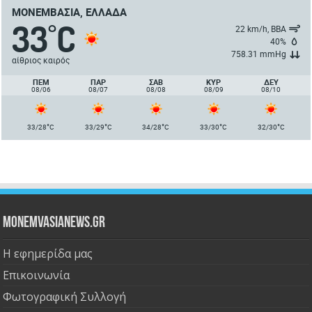
ΜΟΝΕΜΒΑΣΙΆ, ΕΛΛΆΔΑ
33
C
°
22 km/h, ΒΒΑ
40%
758.31 mmHg
αίθριος καιρός
ΠΈΜ
ΠΑΡ
ΣΑΒ
ΚΥΡ
ΔΕΥ
08/06
08/07
08/08
08/09
08/10
°
°
°
°
°
33/28
C
33/29
C
34/28
C
33/30
C
32/30
C
Monemvasianews.gr
Η εφημερίδα μας
Επικοινωνία
Φωτογραφική Συλλογή