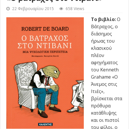
22 Φεβρουαρίου 2015
658 Views
Το βιβλίο:
Ο
Βάτραχος, ο
διάσημος
ήρωας του
κλασικού
πλέον
αφηγήματος
του Kenneth
Grahame «Ο
Άνεμος στις
Ιτιές»,
βρίσκεται στα
πρόθυρα
κατάθλιψης
και οι πιστοί
του φίλοι, ο