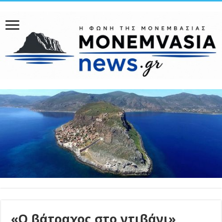
«Ο βάτραχος στο ντιβάνι»