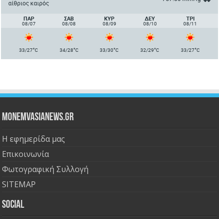
αίθριος καιρός
ΠΑΡ
ΣΑΒ
ΚΥΡ
ΔΕΥ
ΤΡΙ
08/07
08/08
08/09
08/10
08/11
°
°
°
°
°
33/27
C
34/28
C
33/30
C
32/29
C
33/27
C
Monemvasianews.gr
Η εφημερίδα μας
Επικοινωνία
Φωτογραφική Συλλογή
SITEMAP
Social