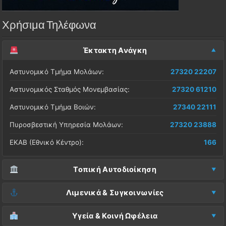
Χρήσιμα Τηλέφωνα
Έκτακτη Ανάγκη
Αστυνομικό Τμήμα Μολάων:
27320 22207
Αστυνομικός Σταθμός Μονεμβασίας:
27320 61210
Αστυνομικό Τμήμα Βοιών:
27340 22111
Πυροσβεστική Υπηρεσία Μολάων:
27320 23888
ΕΚΑΒ (Εθνικό Κέντρο):
166
Τοπική Αυτοδιοίκηση
Δήμος Μονεμβασίας (Έδρα):
27323 60500
Λιμενικά & Συγκοινωνίες
Δ.Ε. Μονεμβασίας (Γραφεία):
27323 60019
Λιμεναρχείο Μονεμβασίας:
27320 61266
Υγεία & Κοινή Ωφέλεια
ΚΕΠ Μολάων:
27323 60521