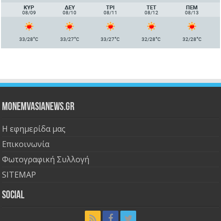
ΚΥΡ
ΔΕΥ
ΤΡΙ
ΤΕΤ
ΠΈΜ
08/09
08/10
08/11
08/12
08/13
°
°
°
°
°
33/28
C
33/27
C
33/27
C
32/28
C
32/28
C
Monemvasianews.gr
Η εφημερίδα μας
Επικοινωνία
Φωτογραφική Συλλογή
SITEMAP
Social