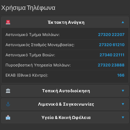
Χρήσιμα Τηλέφωνα
Έκτακτη Ανάγκη
Αστυνομικό Τμήμα Μολάων:
27320 22207
Αστυνομικός Σταθμός Μονεμβασίας:
27320 61210
Αστυνομικό Τμήμα Βοιών:
27340 22111
Πυροσβεστική Υπηρεσία Μολάων:
27320 23888
ΕΚΑΒ (Εθνικό Κέντρο):
166
Τοπική Αυτοδιοίκηση
Δήμος Μονεμβασίας (Έδρα):
27323 60500
Λιμενικά & Συγκοινωνίες
Δ.Ε. Μονεμβασίας (Γραφεία):
27323 60019
Λιμεναρχείο Μονεμβασίας:
27320 61266
Υγεία & Κοινή Ωφέλεια
ΚΕΠ Μολάων:
27323 60521
Λιμεναρχείο Νεάπολης:
27340 22228
Νοσοκομείο Μολάων:
27323 60100