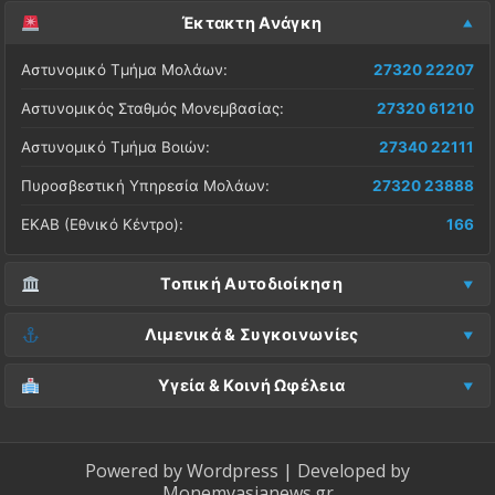
Έκτακτη Ανάγκη
Αστυνομικό Τμήμα Μολάων:
27320 22207
Αστυνομικός Σταθμός Μονεμβασίας:
27320 61210
Αστυνομικό Τμήμα Βοιών:
27340 22111
Πυροσβεστική Υπηρεσία Μολάων:
27320 23888
ΕΚΑΒ (Εθνικό Κέντρο):
166
Τοπική Αυτοδιοίκηση
Δήμος Μονεμβασίας (Έδρα):
27323 60500
Λιμενικά & Συγκοινωνίες
Δ.Ε. Μονεμβασίας (Γραφεία):
27323 60019
Λιμεναρχείο Μονεμβασίας:
27320 61266
Υγεία & Κοινή Ωφέλεια
ΚΕΠ Μολάων:
27323 60521
Λιμεναρχείο Νεάπολης:
27340 22228
Νοσοκομείο Μολάων:
27323 60100
ΚΕΠ Μονεμβασίας:
27323 60031
ΚΤΕΛ Λακωνίας (Σταθμός Μολάων):
27320 22209
Κέντρο Υγείας Νεάπολης:
27340 22500
Powered by
Wordpress
| Developed by
ΚΕΠ Βοιών:
27340 24087
Monemvasianews.gr
ΚΤΕΛ Λακωνίας (Σταθμός Μονεμβασίας):
27320 61752