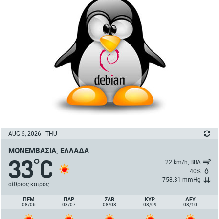
AUG 6, 2026 - THU
ΜΟΝΕΜΒΑΣΙΆ, ΕΛΛΆΔΑ
33
C
°
22 km/h, ΒΒΑ
40%
758.31 mmHg
αίθριος καιρός
ΠΈΜ
ΠΑΡ
ΣΑΒ
ΚΥΡ
ΔΕΥ
08/06
08/07
08/08
08/09
08/10