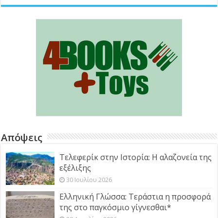
τα
άρθρα
Απόψεις
Τελεφερίκ στην Ιστορία: Η αλαζονεία της
εξέλιξης
30 Ιουλίου 2026
Ελληνική Γλώσσα: Τεράστια η προσφορά
της στο παγκόσμιο γίγνεσθαι*