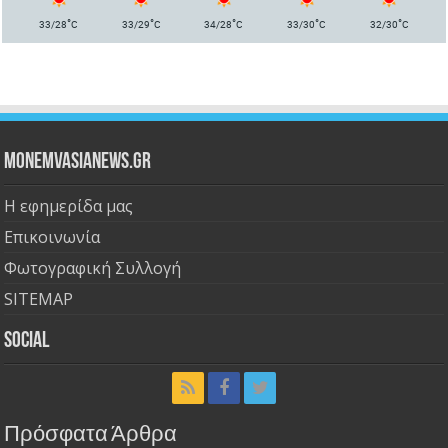
°
°
°
°
°
33/28
C
33/29
C
34/28
C
33/30
C
32/30
C
Monemvasianews.gr
Η εφημερίδα μας
Επικοινωνία
Φωτογραφική Συλλογή
SITEMAP
Social
Πρόσφατα Άρθρα