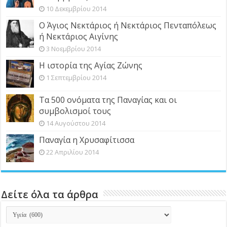
10 Δεκεμβρίου 2014
Ο Άγιος Νεκτάριος ή Νεκτάριος Πενταπόλεως
ή Νεκτάριος Αιγίνης
3 Νοεμβρίου 2014
Η ιστορία της Αγίας Ζώνης
1 Σεπτεμβρίου 2014
Τα 500 ονόματα της Παναγίας και οι
συμβολισμοί τους
14 Αυγούστου 2014
Παναγία η Χρυσαφίτισσα
22 Απριλίου 2014
Δείτε όλα τα άρθρα
Δείτε
όλα