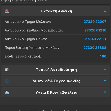
Έκτακτη Ανάγκη
Αστυνομικό Τμήμα Μολάων:
27320 22207
Αστυνομικός Σταθμός Μονεμβασίας:
27320 61210
Αστυνομικό Τμήμα Βοιών:
27340 22111
Πυροσβεστική Υπηρεσία Μολάων:
27320 23888
ΕΚΑΒ (Εθνικό Κέντρο):
166
Τοπική Αυτοδιοίκηση
Δήμος Μονεμβασίας (Έδρα):
27323 60500
Λιμενικά & Συγκοινωνίες
Δ.Ε. Μονεμβασίας (Γραφεία):
27323 60019
Λιμεναρχείο Μονεμβασίας:
27320 61266
Υγεία & Κοινή Ωφέλεια
ΚΕΠ Μολάων:
27323 60521
Λιμεναρχείο Νεάπολης:
27340 22228
Νοσοκομείο Μολάων:
27323 60100
ΚΕΠ Μονεμβασίας:
27323 60031
ΚΤΕΛ Λακωνίας (Σταθμός Μολάων):
27320 22209
Κέντρο Υγείας Νεάπολης:
27340 22500