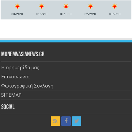
°
°
°
°
°
33/28
C
35/29
C
33/30
C
32/29
C
33/26
C
Monemvasianews.gr
Η εφημερίδα μας
Επικοινωνία
Φωτογραφική Συλλογή
SITEMAP
Social