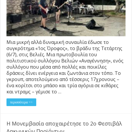
Μια μικρή αλλά δυναμική συναυλία έδωσε το
συγκρότημα «1ος Όροφος», το βράδυ της Τετάρτης
(6/7), στις Βελιές. Μια πρωτοβουλία του
πολιτιστικού συλλόγου Βελιών «Αναγέννηση», ενός
συλλόγου που μέσα από πολλές και ποικίλες
δράσεις δίνει ενέργεια και ζωντάνια στον τόπο. Το
γκρουπ, αποτελούμενο από τέσσερις 17χρονους –
ένα κορίτσι στο μπάσο και τρία αγόρια σε κιθάρες
και ντραμς – γέμισε το …
περισσότερα >>
Η Μονεμβασία αποχαιρέτησε το 2ο Φεστιβάλ
Λακωνικών Προϊόντων