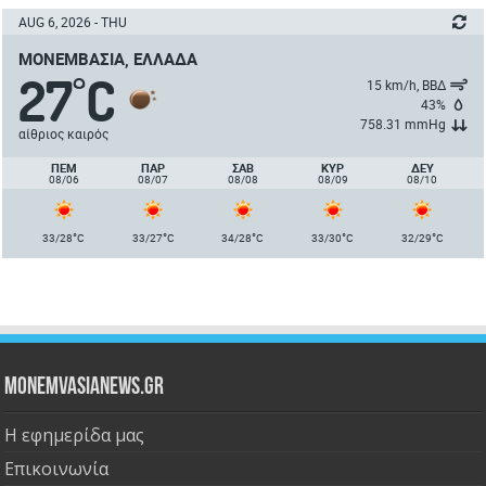
AUG 6, 2026 - THU
ΜΟΝΕΜΒΑΣΙΆ, ΕΛΛΆΔΑ
27
C
°
15 km/h, ΒΒΔ
43%
758.31 mmHg
αίθριος καιρός
ΠΈΜ
ΠΑΡ
ΣΑΒ
ΚΥΡ
ΔΕΥ
08/06
08/07
08/08
08/09
08/10
°
°
°
°
°
33/28
C
33/27
C
34/28
C
33/30
C
32/29
C
Monemvasianews.gr
Η εφημερίδα μας
Επικοινωνία