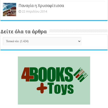
Παναγία η Χρυσαφίτισσα
22 Απριλίου 2014
Δείτε όλα τα άρθρα
Δείτε
όλα
τα
άρθρα