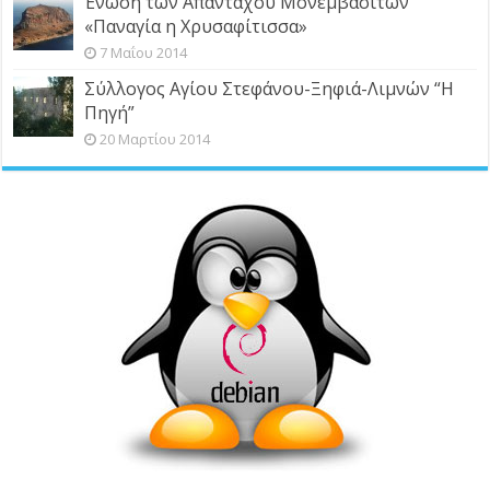
Ένωση των Απανταχού Μονεμβασιτών
«Παναγία η Χρυσαφίτισσα»
7 Μαΐου 2014
Σύλλογος Αγίου Στεφάνου-Ξηφιά-Λιμνών “Η
Πηγή”
20 Μαρτίου 2014