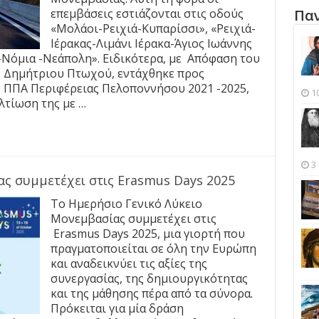
επεμβάσεις εστιάζονται στις οδούς
Παν
«Μολάοι-Ρειχιά-Κυπαρίσσι», «Ρειχιά-
Ιέρακας-Λιμάνι Ιέρακα-Άγιος Ιωάννης
Νόμια -Νεάπολη». Ειδικότερα, με Απόφαση του
 Δημήτριου Πτωχού, εντάχθηκε προς
ΠΠΑ Περιφέρειας Πελοποννήσου 2021 -2025,
1
λτίωση της με …
3
ς συμμετέχει στις Erasmus Days 2025
Το Ημερήσιο Γενικό Λύκειο
Μονεμβασίας συμμετέχει στις
Erasmus Days 2025, μια γιορτή που
πραγματοποιείται σε όλη την Ευρώπη
και αναδεικνύει τις αξίες της
συνεργασίας, της δημιουργικότητας
και της μάθησης πέρα από τα σύνορα.
Πρόκειται για μία δράση