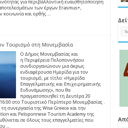
ινότητας για περιβαλλοντική ευαισθητοποίηση
 αποτελεσμάτων των έργων Erasmus+,
ν κοινωνία και ορθής …
Δεί
Δεί
όλ
τα
ον Τουρισμό στη Μονεμβασία
άρ
Ο Δήμος Μονεμβασίας και
η Περιφέρεια Πελοποννήσου
συνδιοργανώνουν μια άκρως
ενδιαφέρουσα Ημερίδα για τον
τουρισμό, με τίτλο: «Ημερίδα
Επαγγελματικής και Επιχειρηματικής
Ενδυνάμωσης», που θα
πραγματοποιηθεί τη Δευτέρα 20
 16:00 στο Τουριστικό Περίπτερο Μονεμβασίας .
τη συνεργασία της Wise Greece και την
tion και Peloponnese Tourism Academy της
Απ
θύνεται σε όλους τους επαγγελματίες που
ου …