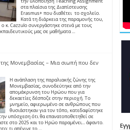
την υλοποίηση Teaching Assignment
στα πλαίσια της Διαπίστευσης
Erasmus+ που διαθέτει το σχολείο.
Κατά τη διάρκεια της παραμονής του,
 ο κ. Cazzulo συνεργάστηκε στενά με τους
 εκπαιδευτικούς μας σε μαθήματα …
 της Μονεμβασίας – Μια σιωπή που δεν
Η ανάπλαση της παραλιακής ζώνης της
Μονεμβασίας, συνοδεύτηκε από την
απομάκρυνση του Ηρώου που για
δεκαετίες δέσποζε στην περιοχή. Το
μνημείο, αφιερωμένο σε ανθρώπους που
θυσιάστηκαν για τον τόπο, κατεδαφίστηκε
 την υπόσχεση ότι θα επανατοποθετηθεί σε
στε στο 2025 και το Ηρώο παραμένει… άφαντο.
Εγγ
ο: τι απέγινε το …