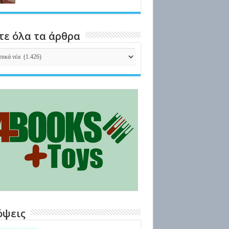
τε όλα τα άρθρα
τε
α
θρα
όψεις