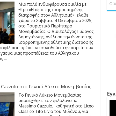
Μια πολύ ενδιαφέρουσα ομιλία με
3
θέμα «Η αξία της ισορροπημένης
διατροφής στον Αθλητισμό», έλαβε
χώρα το Σάββατο 4 Οκτωβρίου 2025,
στο Τουριστικό Περίπτερο
Μονεμβασίας. Ο Διαιτολόγος Γιώργος
Λαμογιάννης, ανέλυσε την έννοια της
ισορροπημένης αθλητικής διατροφής
ροφίλ που πρέπει να συνοδεύει την πορεία των
τέγασμα μιας προσπάθειας του Αθλητικού
», …
 Cazzulo στο Γενικό Λύκειο Μονεμβασίας
Εγκ
Το Γενικό Λύκειο Μονεμβασίας
υποδέχθηκε τον φιλόλογο κ.
Μassimo Cazzulο, καθηγητή στο Liceo
Classico Tito Livio του Μιλάνου, για