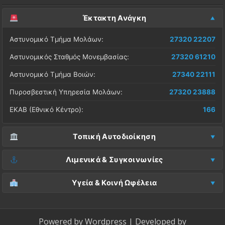
Έκτακτη Ανάγκη
Αστυνομικό Τμήμα Μολάων:
27320 22207
Αστυνομικός Σταθμός Μονεμβασίας:
27320 61210
Αστυνομικό Τμήμα Βοιών:
27340 22111
Πυροσβεστική Υπηρεσία Μολάων:
27320 23888
ΕΚΑΒ (Εθνικό Κέντρο):
166
Τοπική Αυτοδιοίκηση
Δήμος Μονεμβασίας (Έδρα):
27323 60500
Λιμενικά & Συγκοινωνίες
Δ.Ε. Μονεμβασίας (Γραφεία):
27323 60019
Λιμεναρχείο Μονεμβασίας:
27320 61266
Υγεία & Κοινή Ωφέλεια
ΚΕΠ Μολάων:
27323 60521
Λιμεναρχείο Νεάπολης:
27340 22228
Νοσοκομείο Μολάων:
27323 60100
ΚΕΠ Μονεμβασίας:
27323 60031
ΚΤΕΛ Λακωνίας (Σταθμός Μολάων):
27320 22209
Κέντρο Υγείας Νεάπολης:
27340 22500
Powered by
Wordpress
| Developed by