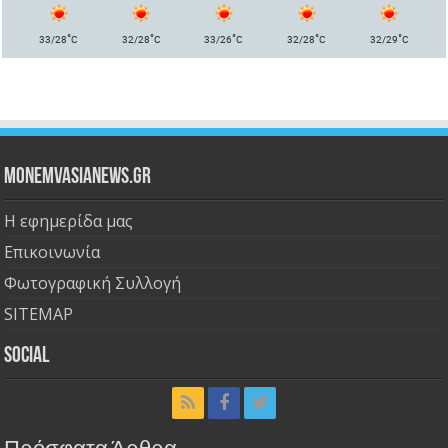
°
°
°
°
°
33/28
C
32/28
C
33/26
C
32/28
C
32/29
C
Monemvasianews.gr
Η εφημερίδα μας
Επικοινωνία
Φωτογραφική Συλλογή
SITEMAP
Social