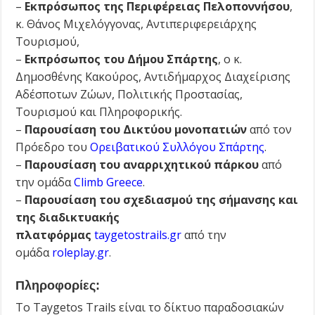
–
Εκπρόσωπος της Περιφέρειας Πελοποννήσου
,
κ. Θάνος Μιχελόγγονας, Αντιπεριφερειάρχης
Τουρισμού,
–
Εκπρόσωπος του Δήμου Σπάρτης
, ο κ.
Δημοσθένης Κακούρος, Αντιδήμαρχος Διαχείρισης
Αδέσποτων Ζώων, Πολιτικής Προστασίας,
Τουρισμού και Πληροφορικής.
–
Παρουσίαση του Δικτύου μονοπατιών
από τον
Πρόεδρο του
Ορειβατικού Συλλόγου Σπάρτης
.
–
Παρουσίαση του αναρριχητικού πάρκου
από
την ομάδα
Climb Greece
.
–
Παρουσίαση του σχεδιασμού της σήμανσης και
της διαδικτυακής
πλατφόρμας
taygetostrails.gr
από την
ομάδα
roleplay.gr
.
Πληροφορίες:
Το Taygetos Trails είναι το δίκτυο παραδοσιακών