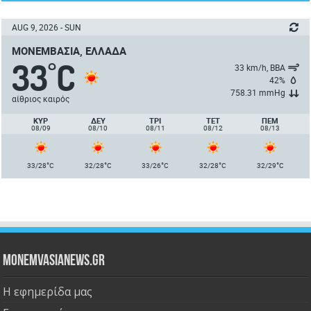
AUG 9, 2026 - SUN
ΜΟΝΕΜΒΑΣΙΆ, ΕΛΛΆΔΑ
33
C
°
33 km/h, ΒΒΑ
42%
758.31 mmHg
αίθριος καιρός
ΚΥΡ
ΔΕΥ
ΤΡΙ
ΤΕΤ
ΠΈΜ
08/09
08/10
08/11
08/12
08/13
°
°
°
°
°
33/28
C
32/28
C
33/26
C
32/28
C
32/29
C
Monemvasianews.gr
Η εφημερίδα μας