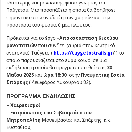
ιδιαίτερης και μοναδικής φυσιογνωμίας του
Ταϋγέτου. Μια προσπάθεια η οποία θα βοηθήσει
σημαντικά στην ανάδειξη των χωριών και την
προστασία του φυσικού μας πλούτου.
Πρόκειται για το έργο «
Αποκατάσταση δικτύου
μονοπατιών
που συνδέει χωριά στον κεντρικό –
ανατολικό Ταΰγετο (
https://taygetostrails.gr
/
) το
οποίο παρουσιάζεται στο ευρύ κοινό, σε μια
εκδήλωση η οποία θα πραγματοποιηθεί στις
30
Μαΐου 2025
και
ώρα 18:00
, στην
Πνευματική Εστία
Σπάρτης
( Λεωφόρος Λυκούργου 82).
ΠΡΟΓΡΑΜΜΑ ΕΚΔΗΛΩΣΗΣ
–
Χαιρετισμοί
–
Εκπρόσωπος του Σεβασμιότατου
Μητροπολίτη
Μονεμβασίας και Σπάρτης, κ.κ.
Ευστάθιου,