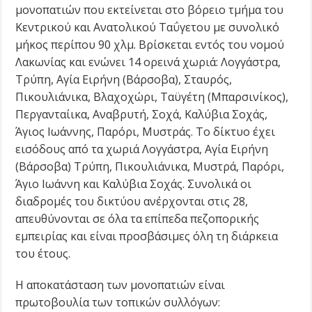
μονοπατιών που εκτείνεται στο βόρειο τμήμα του
Κεντρικού και Ανατολικού Ταΰγετου με συνολικό
μήκος περίπου 90 χλμ. Βρίσκεται εντός του νομού
Λακωνίας και ενώνει 14 ορεινά χωριά: Λογγάστρα,
Τρύπη, Αγία Ειρήνη (Βάρσοβα), Σταυρός,
Πικουλιάνικα, Βλαχοχώρι, Ταϋγέτη (Μπαρσινίκος),
Περγανταίικα, Αναβρυτή, Σοχά, Καλύβια Σοχάς,
Άγιος Ιωάννης, Παρόρι, Μυστράς. Το δίκτυο έχει
εισόδους από τα χωριά Λογγάστρα, Αγία Ειρήνη
(Βάρσοβα) Τρύπη, Πικουλιάνικα, Μυστρά, Παρόρι,
Άγιο Ιωάννη και Καλύβια Σοχάς. Συνολικά οι
διαδρομές του δικτύου ανέρχονται στις 28,
απευθύνονται σε όλα τα επίπεδα πεζοπορικής
εμπειρίας και είναι προσβάσιμες όλη τη διάρκεια
του έτους.
Η αποκατάσταση των μονοπατιών είναι
πρωτοβουλία των τοπικών συλλόγων: