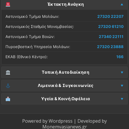
Έκτακτη Ανάγκη
Αστυνομικό Τμήμα Μολάων:
27320 22207
Αστυνομικός Σταθμός Μονεμβασίας:
27320 61210
Αστυνομικό Τμήμα Βοιών:
27340 22111
Πυροσβεστική Υπηρεσία Μολάων:
27320 23888
ΕΚΑΒ (Εθνικό Κέντρο):
166
Τοπική Αυτοδιοίκηση
Δήμος Μονεμβασίας (Έδρα):
27323 60500
Λιμενικά & Συγκοινωνίες
Δ.Ε. Μονεμβασίας (Γραφεία):
27323 60019
Λιμεναρχείο Μονεμβασίας:
27320 61266
Υγεία & Κοινή Ωφέλεια
ΚΕΠ Μολάων:
27323 60521
Λιμεναρχείο Νεάπολης:
27340 22228
Νοσοκομείο Μολάων:
27323 60100
ΚΕΠ Μονεμβασίας:
27323 60031
ΚΤΕΛ Λακωνίας (Σταθμός Μολάων):
27320 22209
Κέντρο Υγείας Νεάπολης:
27340 22500
Powered by
Wordpress
| Developed by
ΚΕΠ Βοιών:
27340 24087
Monemvasianews.gr
ΚΤΕΛ Λακωνίας (Σταθμός Μονεμβασίας):
27320 61752