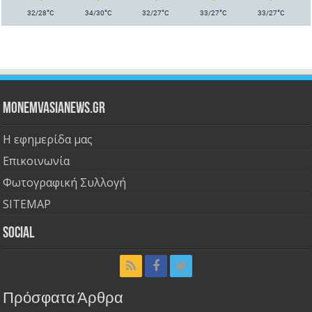
°
°
°
°
°
32/28
C
34/30
C
32/27
C
33/27
C
33/27
C
Monemvasianews.gr
Η εφημερίδα μας
Επικοινωνία
Φωτογραφική Συλλογή
SITEMAP
Social
Πρόσφατα Άρθρα