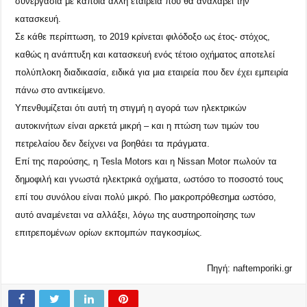
συνεργασία με κάποια άλλη εταιρεία που θα αναλάβει την
κατασκευή.
Σε κάθε περίπτωση, το 2019 κρίνεται φιλόδοξο ως έτος- στόχος,
καθώς η ανάπτυξη και κατασκευή ενός τέτοιο οχήματος αποτελεί
πολύπλοκη διαδικασία, ειδικά για μια εταιρεία που δεν έχει εμπειρία
πάνω στο αντικείμενο.
Υπενθυμίζεται ότι αυτή τη στιγμή η αγορά των ηλεκτρικών
αυτοκινήτων είναι αρκετά μικρή – και η πτώση των τιμών του
πετρελαίου δεν δείχνει να βοηθάει τα πράγματα.
Επί της παρούσης, η
Tesla Motors
και η
Nissan Motor
πωλούν τα
δημοφιλή και γνωστά ηλεκτρικά οχήματα, ωστόσο το ποσοστό τους
επί του συνόλου είναι πολύ μικρό. Πιο μακροπρόθεσημα ωστόσο,
αυτό αναμένεται να αλλάξει, λόγω της αυστηροποίησης των
επιτρεπομένων ορίων εκπομπών παγκοσμίως.
Πηγή:
naftemporiki.gr