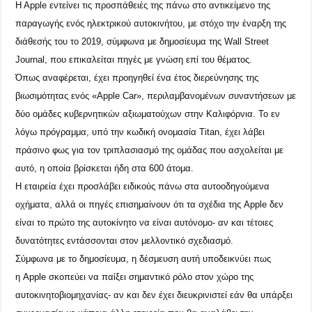
Η Αpple
εντείνει τις προσπάθειές της πάνω στο αντικείμενο της
παραγωγής ενός ηλεκτρικού αυτοκινήτου, με στόχο την έναρξη της
διάθεσής του το 2019, σύμφωνα με δημοσίευμα της
Wall Street
Journal,
που επικαλείται πηγές με γνώση επί του θέματος.
Όπως αναφέρεται, έχει προηγηθεί ένα έτος διερεύνησης της
βιωσιμότητας ενός «Apple Car», περιλαμβανομένων συναντήσεων με
δύο ομάδες κυβερνητικών αξιωματούχων στην Καλιφόρνια. Το εν
λόγω πρόγραμμα, υπό την κωδική ονομασία
Titan,
έχει λάβει
πράσινο φως για τον τριπλασιασμό της ομάδας που ασχολείται με
αυτό, η οποία βρίσκεται ήδη στα 600 άτομα.
Η εταιρεία έχει προσλάβει ειδικούς πάνω στα αυτοοδηγούμενα
οχήματα, αλλά οι πηγές επισημαίνουν ότι τα σχέδια της
Apple
δεν
είναι το πρώτο της αυτοκίνητο να είναι αυτόνομο- αν και τέτοιες
δυνατότητες εντάσσονται στον μελλοντικό σχεδιασμό.
Σύμφωνα με το δημοσίευμα, η δέσμευση αυτή υποδεικνύει πως
η
Apple
σκοπεύει να παίξει σημαντικό ρόλο στον χώρο της
αυτοκινητοβιομηχανίας- αν και δεν έχει διευκρινιστεί εάν θα υπάρξει