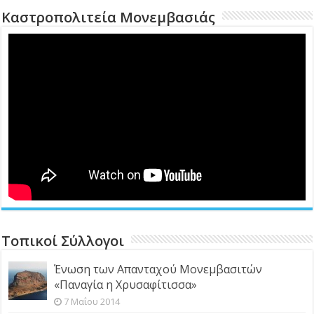
Καστροπολιτεία Μονεμβασιάς
Τοπικοί Σύλλογοι
Ένωση των Απανταχού Μονεμβασιτών
«Παναγία η Χρυσαφίτισσα»
7 Μαΐου 2014