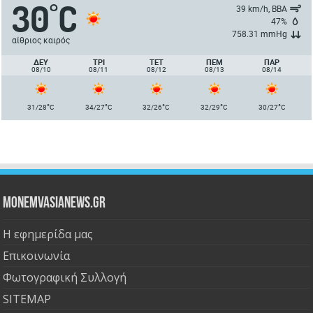
30
C
°
39 km/h, ΒΒΑ
47%
758.31 mmHg
αίθριος καιρός
ΔΕΥ
ΤΡΙ
ΤΕΤ
ΠΈΜ
ΠΑΡ
08/10
08/11
08/12
08/13
08/14
°
°
°
°
°
31/28
C
34/27
C
32/26
C
32/29
C
30/27
C
Monemvasianews.gr
Η εφημερίδα μας
Επικοινωνία
Φωτογραφική Συλλογή
SITEMAP