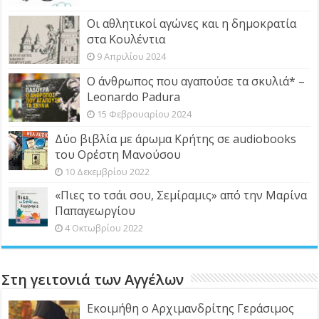
Οι αθλητικοί αγώνες και η δημοκρατία
στα Κουλέντια
9 Απριλίου 2024
Ο άνθρωπος που αγαπούσε τα σκυλιά* –
Leonardo Padura
15 Φεβρουαρίου 2024
Δύο βιβλία με άρωμα Κρήτης σε audiobooks
του Ορέστη Μανούσου
10 Δεκεμβρίου 2022
«Πιες το τσάι σου, Σεμίραμις» από την Μαρίνα
Παπαγεωργίου
4 Οκτωβρίου 2022
Στη γειτονιά των Αγγέλων
Εκοιμήθη ο Αρχιμανδρίτης Γεράσιμος