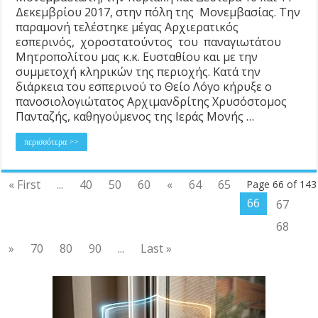
Δεκεμβρίου 2017, στην πόλη της Μονεμβασίας. Την
παραμονή τελέστηκε μέγας Αρχιερατικός
εσπερινός, χοροστατούντος του παναγιωτάτου
Μητροπολίτου μας κ.κ. Ευσταθίου και με την
συμμετοχή κληρικών της περιοχής. Κατά την
διάρκεια του εσπερινού το Θείο Λόγο κήρυξε ο
πανοσιολογιώτατος Αρχιμανδρίτης Χρυσόστομος
Πανταζής, καθηγούμενος της Ιεράς Μονής …
περισσότερα >>
« First
...
40
50
60
«
64
65
Page 66 of 143
66
67
68
»
70
80
90
...
Last »