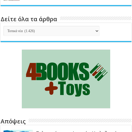
Δείτε όλα τα άρθρα
Δείτε
όλα
τα
άρθρα
Απόψεις