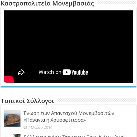
Καστροπολιτεία Μονεμβασιάς
Τοπικοί Σύλλογοι
Ένωση των Απανταχού Μονεμβασιτών
«Παναγία η Χρυσαφίτισσα»
7 Μαΐου 2014