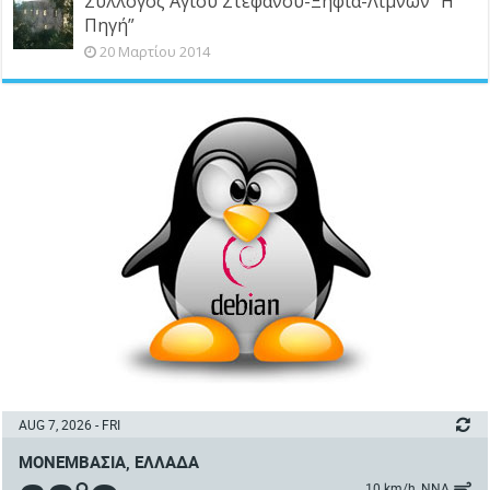
Σύλλογος Αγίου Στεφάνου-Ξηφιά-Λιμνών “Η
Πηγή”
20 Μαρτίου 2014
AUG 7, 2026 - FRI
ΜΟΝΕΜΒΑΣΙΆ, ΕΛΛΆΔΑ
10 km/h, ΝΝΑ