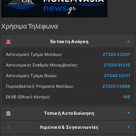
Χρήσιμα Τηλέφωνα
Έκτακτη Ανάγκη
Αστυνομικό Τμήμα Μολάων:
27320 22207
Αστυνομικός Σταθμός Μονεμβασίας:
27320 61210
Αστυνομικό Τμήμα Βοιών:
27340 22111
Πυροσβεστική Υπηρεσία Μολάων:
27320 23888
ΕΚΑΒ (Εθνικό Κέντρο):
166
Τοπική Αυτοδιοίκηση
Δήμος Μονεμβασίας (Έδρα):
27323 60500
Λιμενικά & Συγκοινωνίες
Δ.Ε. Μονεμβασίας (Γραφεία):
27323 60019