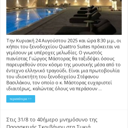
Την Κυριακή 24 Αυγούστου 2025 και ώρα 8:30 μ.μ., οι
κήποι του ξενοδοχείου Quattro Suites πρόκειται να
γεμίσουν με υπέροχες μελωδίες. Ο γνωστός
πιανίστας Γιώργος Μάστορας θα ταξιδέψει όσους
παρευρεθούν στον κόσμο της μουσικής μέσα από το
έντεχνο ελληνικό τραγούδι. Είναι μια πρωτοβουλία
του ιδιοκτήτη του ξενοδοχείου Στέφανου
Βασιλάκου, τον οποίο ο κ. Μάστορας ευχαριστεί
ιδιαιτέρως, καλώντας όλους να περάσουν …
περισσότερα >>
Στις 31/8 το 40ήμερο μνημόσυνο της
Παρασκευής Σκριβάνου στη Συκιά