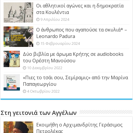
Οι αθλητικοί αγώνες και η δημοκρατία
στα Κουλέντια
9 Απριλίου 2024
Ο άνθρωπος που αγαπούσε τα σκυλιά* –
Leonardo Padura
15 Φεβρουαρίου 2024
Δύο βιβλία με άρωμα Κρήτης σε audiobooks
του Ορέστη Μανούσου
10 Δεκεμβρίου 2022
«Πιες το τσάι σου, Σεμίραμις» από την Μαρίνα
Παπαγεωργίου
4 Οκτωβρίου 2022
Στη γειτονιά των Αγγέλων
Εκοιμήθη ο Αρχιμανδρίτης Γεράσιμος
Πετρολέκας