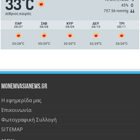
33
C
°
45%
757.56 mmHg
αίθριος καιρός
ΠΑΡ
ΣΑΒ
ΚΥΡ
ΔΕΥ
ΤΡΙ
08/07
08/08
08/09
08/10
08/11
°
°
°
°
°
33/28
C
35/29
C
33/30
C
32/29
C
33/26
C
Monemvasianews.gr
Η εφημερίδα μας
Επικοινωνία
Φωτογραφική Συλλογή
SITEMAP