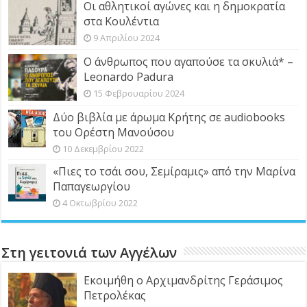
Οι αθλητικοί αγώνες και η δημοκρατία
στα Κουλέντια
9 Απριλίου 2024
Ο άνθρωπος που αγαπούσε τα σκυλιά* –
Leonardo Padura
15 Φεβρουαρίου 2024
Δύο βιβλία με άρωμα Κρήτης σε audiobooks
του Ορέστη Μανούσου
10 Δεκεμβρίου 2022
«Πιες το τσάι σου, Σεμίραμις» από την Μαρίνα
Παπαγεωργίου
4 Οκτωβρίου 2022
Στη γειτονιά των Αγγέλων
Εκοιμήθη ο Αρχιμανδρίτης Γεράσιμος
Πετρολέκας