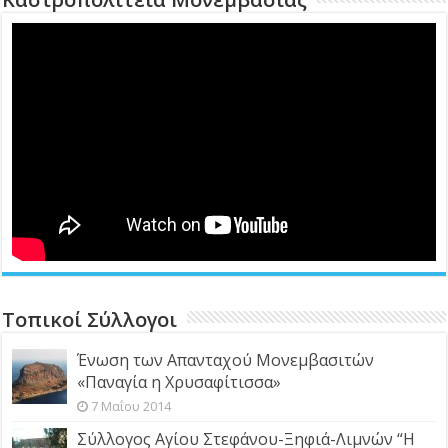
Τοπικοί Σύλλογοι
Ένωση των Απανταχού Μονεμβασιτών
«Παναγία η Χρυσαφίτισσα»
7 Μαΐου 2014
Σύλλογος Αγίου Στεφάνου-Ξηφιά-Λιμνών “Η