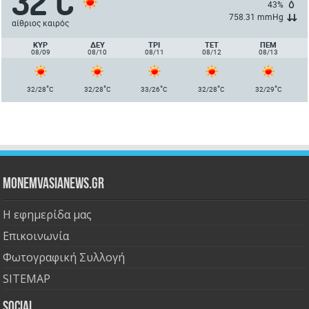
32
C
43%
758.31 mmHg
αίθριος καιρός
ΚΥΡ
ΔΕΥ
ΤΡΙ
ΤΕΤ
ΠΈΜ
08/09
08/10
08/11
08/12
08/13
°
°
°
°
°
32/28
C
32/28
C
33/26
C
32/28
C
32/29
C
Monemvasianews.gr
Η εφημερίδα μας
Επικοινωνία
Φωτογραφική Συλλογή
SITEMAP
Social