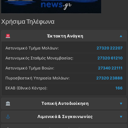
Χρήσιμα Τηλέφωνα
Έκτακτη Ανάγκη
Αστυνομικό Τμήμα Μολάων:
27320 22207
Αστυνομικός Σταθμός Μονεμβασίας:
27320 61210
Αστυνομικό Τμήμα Βοιών:
27340 22111
Πυροσβεστική Υπηρεσία Μολάων:
27320 23888
ΕΚΑΒ (Εθνικό Κέντρο):
166
Τοπική Αυτοδιοίκηση
Δήμος Μονεμβασίας (Έδρα):
27323 60500
Λιμενικά & Συγκοινωνίες
Δ.Ε. Μονεμβασίας (Γραφεία):
27323 60019
Λιμεναρχείο Μονεμβασίας:
27320 61266