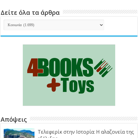
Δείτε όλα τα άρθρα
Δείτε
όλα
τα
άρθρα
Απόψεις
Τελεφερίκ στην Ιστορία: Η αλαζονεία της