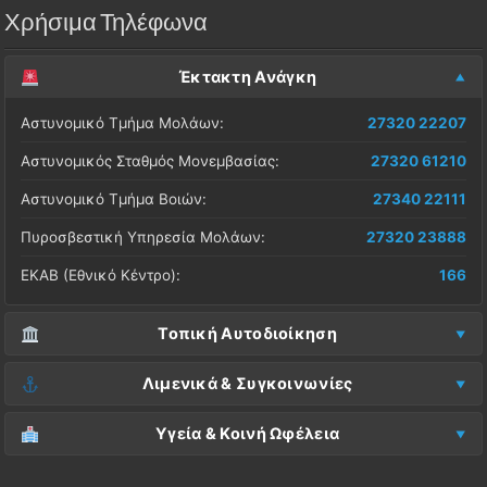
Χρήσιμα Τηλέφωνα
Έκτακτη Ανάγκη
Αστυνομικό Τμήμα Μολάων:
27320 22207
Αστυνομικός Σταθμός Μονεμβασίας:
27320 61210
Αστυνομικό Τμήμα Βοιών:
27340 22111
Πυροσβεστική Υπηρεσία Μολάων:
27320 23888
ΕΚΑΒ (Εθνικό Κέντρο):
166
Τοπική Αυτοδιοίκηση
Δήμος Μονεμβασίας (Έδρα):
27323 60500
Λιμενικά & Συγκοινωνίες
Δ.Ε. Μονεμβασίας (Γραφεία):
27323 60019
Λιμεναρχείο Μονεμβασίας:
27320 61266
Υγεία & Κοινή Ωφέλεια
ΚΕΠ Μολάων:
27323 60521
Λιμεναρχείο Νεάπολης:
27340 22228
Νοσοκομείο Μολάων:
27323 60100