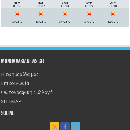
ΠΈΜ
ΠΑΡ
ΣΑΒ
ΚΥΡ
ΔΕΥ
08/06
08/07
08/08
08/09
08/10
°
°
°
°
°
33/28
C
33/28
C
34/28
C
33/30
C
32/30
C
Monemvasianews.gr
Η εφημερίδα μας
Επικοινωνία
Φωτογραφική Συλλογή
SITEMAP
Social