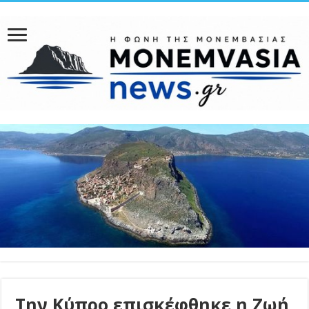
Την Κύπρο επισκέφθηκε η Ζωή