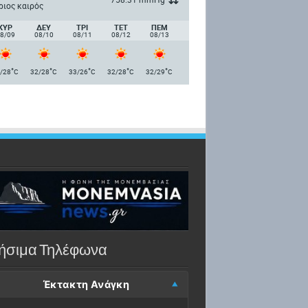
ριος καιρός
ΚΥΡ
ΔΕΥ
ΤΡΙ
ΤΕΤ
ΠΈΜ
8/09
08/10
08/11
08/12
08/13
°
°
°
°
°
/28
C
32/28
C
33/26
C
32/28
C
32/29
C
ήσιμα Τηλέφωνα
Έκτακτη Ανάγκη