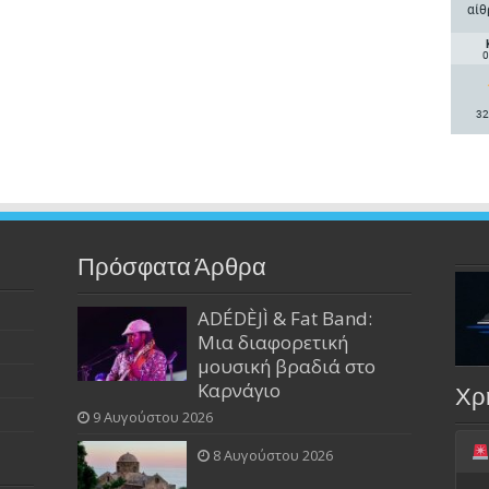
αίθ
0
32
Πρόσφατα Άρθρα
ADÉDÈJÌ & Fat Band:
Μια διαφορετική
μουσική βραδιά στο
Καρνάγιο
Χρ
9 Αυγούστου 2026
8 Αυγούστου 2026