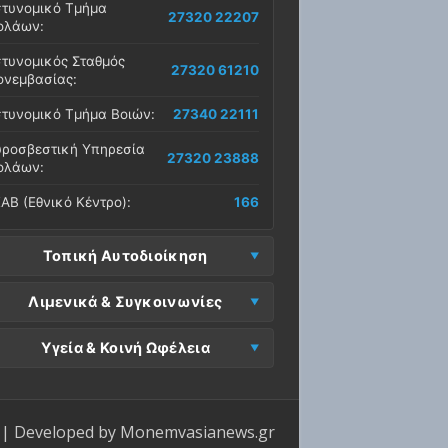
τυνομικό Τμήμα
27320 22207
ολάων:
τυνομικός Σταθμός
27320 61210
νεμβασίας:
τυνομικό Τμήμα Βοιών:
27340 22111
ροσβεστική Υπηρεσία
27320 23888
ολάων:
ΑΒ (Εθνικό Κέντρο):
166
Τοπική Αυτοδιοίκηση
μος Μονεμβασίας
Λιμενικά & Συγκοινωνίες
27323 60500
δρα):
μεναρχείο
Ε. Μονεμβασίας
Υγεία & Κοινή Ωφέλεια
27320 61266
27323 60019
νεμβασίας:
ραφεία):
σοκομείο Μολάων:
27323 60100
μεναρχείο Νεάπολης:
27340 22228
ΕΠ Μολάων:
27323 60521
ντρο Υγείας Νεάπολης:
27340 22500
ΕΛ Λακωνίας (Σταθμός
| Developed by
Monemvasianews.gr
Π Μονεμβασίας:
27323 60031
27320 22209
λάων):