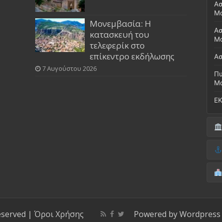
Ασ
Μ
Μονεμβασία: Η
Ασ
κατασκευή του
Μο
τελεφερίκ στο
επίκεντρο εκδήλωσης
Ασ
7 Αυγούστου 2026
Πυ
Μ
ΕΚ
Δή
(Έ
Λι
Δ.
Μο
(Γ
Νο
Λι
Κ
Κέ
ΚΤ
eserved |
Όροι Χρήσης
Powered by
Wordpress
ΚΕ
Μο