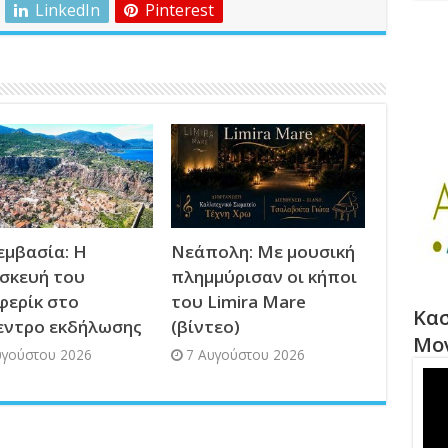
LinkedIn
Pinterest
μβασία: Η
Νεάπολη: Με μουσική
σκευή του
πλημμύρισαν οι κήποι
φερίκ στο
του Limira Mare
Κασ
εντρο εκδήλωσης
(βίντεο)
Μο
υγούστου 2026
7 Αυγούστου 2026