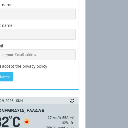
st name
t name
il
I accept the privacy policy
 9, 2026 - SUN
ΝΕΜΒΑΣΙΆ, ΕΛΛΆΔΑ
32
C
°
27 km/h, ΒΒΑ
42%
758.31 mmHg