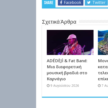
Facebook
Twitter
Share
Σχετικά Άρθρα
ADÉDÈJÌ & Fat Band:
Μονε
Μια διαφορετική
κατα
μουσική βραδιά στο
τελε
Καρνάγιο
επίκ
9 Αυγούστου 2026
7 Α