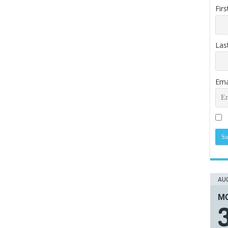
Fir
Las
Ema
AUG
ΜΟ