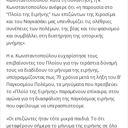
Κωνσταντοπούλου. Κατά τη συνάντηση, η κ.
Κωνσταντοπούλου ανέφερε ότι «η παρουσία στο
“Πλοίο της Ειρήνης” των επιζώντων της Χιροσίμα
και του Ναγκασάκι μας υπενθυμίζει τις ολέθριες
συνέπειες των πολέμων, της βίας και του φασισμού
και συμβάλλει στη διατήρηση της ιστορικής
μνήμης».
Η κ. Κωνσταντοπούλου ευχαρίστησε τους
επιβαίνοντες του Πλοίου για την τεράστια δύναμή
τους να διαδίδουν το μήνυμα της ειρήνης,
υπογραμμίζοντας πως 70 χρόνια μετά τη λήξη του Β’
Παγκοσμίου Πολέμου, τα μηνύματα που πρεσβεύει
το «Πλοίο της Ειρήνης» παραμένουν επίκαιρα, στον
αγώνα για τη διασφάλιση της παγκόσμιας ειρήνης
που οφείλουμε να υπερασπιστούμε.
«Οι επιζώντες ήταν τότε μικρά παιδιά. Το ότι
μεταφέρουν σήμερα το μήνυμα της ειρήνης σε όλο