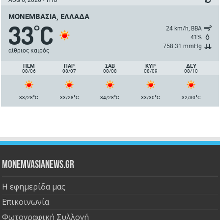
ΜΟΝΕΜΒΑΣΙΆ, ΕΛΛΆΔΑ
33
C
°
24 km/h, ΒΒΑ
41%
758.31 mmHg
αίθριος καιρός
ΠΈΜ
ΠΑΡ
ΣΑΒ
ΚΥΡ
ΔΕΥ
08/06
08/07
08/08
08/09
08/10
°
°
°
°
°
33/28
C
33/28
C
34/28
C
33/30
C
32/30
C
Monemvasianews.gr
Η εφημερίδα μας
Επικοινωνία
Φωτογραφική Συλλογή