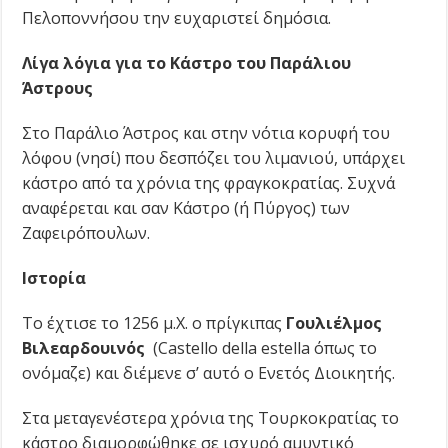
Πελοποννήσου την ευχαριστεί δημόσια.
Λίγα λόγια για το Κάστρο του Παράλιου
Άστρους
Στο Παράλιο Άστρος και στην νότια κορυφή του
λόφου (νησί) που δεσπόζει του λιμανιού, υπάρχει
κάστρο από τα χρόνια της φραγκοκρατίας. Συχνά
αναφέρεται και σαν Κάστρο (ή Πύργος) των
Ζαφειρόπουλων.
Ιστορία
Το έχτισε το 1256 μ.Χ. ο πρίγκιπας
Γουλιέλμος
Βιλεαρδουινός
(Castello della estella όπως το
ονόμαζε) και διέμενε σ’ αυτό ο Ενετός Διοικητής.
Στα μεταγενέστερα χρόνια της Τουρκοκρατίας το
κάστρο διαμορφώθηκε σε ισχυρό αμυντικό