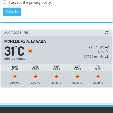
I accept the privacy policy
AUG 7, 2026 - FRI
ΜΟΝΕΜΒΑΣΙΆ, ΕΛΛΆΔΑ
31
C
°
9 km/h, ΒΑ
40%
757.56 mmHg
αίθριος καιρός
ΠΑΡ
ΣΑΒ
ΚΥΡ
ΔΕΥ
ΤΡΙ
08/07
08/08
08/09
08/10
08/11
°
°
°
°
°
32/29
C
34/27
C
33/30
C
32/29
C
33/26
C