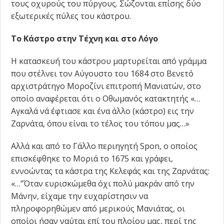
τους οχυρούς του πύργους. Σώζονται επίσης δύο
εξωτερικές πύλες του κάστρου.
Το Κάστρο στην Τέχνη και στο Λόγο
Η κατασκευή του κάστρου μαρτυρείται από γράμμα
που στέλνει τον Αύγουστο του 1684 στο Βενετό
αρχιστράτηγο Μοροζίνι επιτροπή Μανιατών, στο
οποίο αναφέρεται ότι ο Οθωμανός κατακτητής «…
Αγκαλά νά έφτιασε και ένα άλλο (κάστρο) εις την
Ζαρνάτα, όπου είναι το τέλος του τόπου μας…»
Αλλά και από το Γάλλο περιηγητή Spon, ο οποίος
επισκέφθηκε το Μοριά το 1675 και γράφει,
εννοώντας τα κάστρα της Κελεφάς και της Ζαρνάτας:
«…”Όταν ευρισκώμεθα όχι πολύ μακράν από την
Μάνην, είχαμε την ευχαρίστησιν να
πληροφορηθώμεν από μερικούς Μανιάτας, οι
οποίοι ήσαν ναύται επί του πλοίου μας, περί της