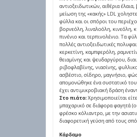
αντιοξειδωτικών, αιθέρια έλαια, 
μείωση της «κακής» LDL χοληστε
φύλλα και οι σπόροι του περιέχο
βορνεόλη, λιναλοόλη, κινεόλη, κ
πινένιο και τερπινολένιο. Τα φύλ
πολλές αντιοξειδωτικές πολυφαι
κερκετίνη, καμπφερόλη, ραμνετίν
θειαμίνης και ψευδαργύρου, διαιτ
ριβοφλαβίνης, νιασίνης, φυλλικο
ασβέστιο, σίδηρο, μαγνήσιο, φώ
απομονώθηκε ένα συστατικό του,
έχει αντιμικροβιακή δράση έναντ
Στο πιάτο:
Χρησιμοποιείται είτ
μπαχαρικό σε διάφορα φαγητά (οι
φρέσκο κόλιαντρο, με την ασιατι
διαφορετική γεύση από τους σπό
Κάρδαμο