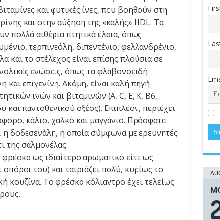
Fir
βιταμίνες και φυτικές ίνες, που βοηθούν στη
ρίνης και στην αύξηση της «καλής» HDL. Τα
υν πολλά αιθέρια πτητικά έλαια, όπως
Las
υμένιο, τερπινεόλη, διπεντένιο, φελλανδρένιο,
λα και το στέλεχος είναι επίσης πλούσια σε
νολικές ενώσεις, όπως τα φλαβονοειδή
Ema
η και επιγενίνη. Ακόμη, είναι καλή πηγή
ητικών ινών και βιταμινών (Α, C, Ε, Κ, B6,
ύ και παντοθενικού οξέος). Επιπλέον, περιέχει
σφορο, κάλιο, χαλκό και μαγγάνιο. Πρόσφατα
 η δοδεσενάλη, η οποία σύμφωνα με ερευνητές
ι της σαλμονέλας.
ε φρέσκο ως ιδιαίτερο αρωματικό είτε ως
 σπόροι του) και ταιριάζει πολύ, κυρίως το
AUG
κή κουζίνα. Το φρέσκο κόλιαντρο έχει τελείως
ΜΟ
ρους.