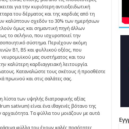
κειται για την κυριότερη αντιοξειδωτική
τταρα του δέρματος και της καρδιάς από τη
ρων καλύπτουν σχεδόν το 30% των ημερήσιων
τελούν όμως και σημαντική πηγή άλλων
ως το σελήνιο, που ισχυροποιεί την
οσοποιητικό σύστημα. Περιέχουν ακόμη
ινών Β1, Β5 και φυλλικού οξέος, που
 νευρομυϊκού μας συστήματος και του
την καλύτερη καρδιαγγειακή λειτουργία.
ατους. Καταναλώστε τους σκέτους ή προσθέστε
κά πρωινού και στις σαλάτες σας.
τη λίστα των υψηλής διατροφικής αξίας
rum sativum) είναι ένα ιθαγενές βότανο της
 αρχαιότητα. Τα φύλλα του μοιάζουν με αυτά
Εγγ
ράσινα φύλλα του έχουν καλές ποσότητες