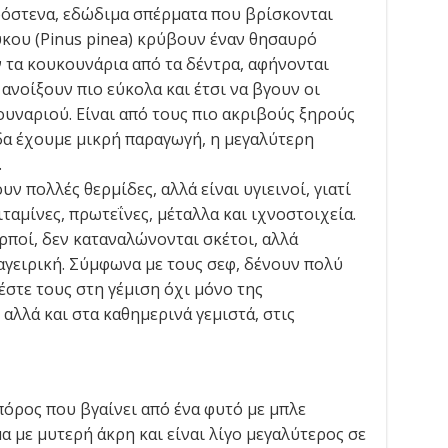
κρόστενα, εδώδιμα σπέρματα που βρίσκονται
κου (Pinus pinea) κρύβουν έναν θησαυρό
τα κουκουνάρια από τα δέντρα, αφήνονται
 ανοίξουν πιο εύκολα και έτσι να βγουν οι
υναριού. Είναι από τους πιο ακριβούς ξηρούς
α έχουμε μικρή παραγωγή, η μεγαλύτερη
.
υν πολλές θερμίδες, αλλά είναι υγιεινοί, γιατί
ιταμίνες, πρωτεΐνες, μέταλλα και ιχνοστοιχεία.
αρποί, δεν καταναλώνονται σκέτοι, αλλά
γειρική. Σύμφωνα με τους σεφ, δένουν πολύ
θέστε τους στη γέμιση όχι μόνο της
αλλά και στα καθημερινά γεμιστά, στις
πόρος που βγαίνει από ένα φυτό με μπλε
 με μυτερή άκρη και είναι λίγο μεγαλύτερος σε