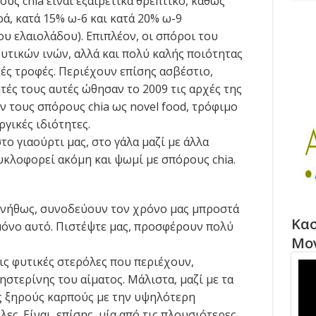
ους chia είναι εξαιρετικά θρεπτικό, καθώς
ά, κατά 15% ω-6 και κατά 20% ω-9
ου ελαιολάδου). Επιπλέον, οι σπόροι του
υτικών ινών, αλλά και πολύ καλής ποιότητας
κές τροφές. Περιέχουν επίσης ασβέστιο,
τές τους αυτές ώθησαν το 2009 τις αρχές της
 τους σπόρους chia ως novel food, τρόφιμο
γικές ιδιότητες.
 γιαούρτι μας, στο γάλα μαζί με άλλα
κλοφορεί ακόμη και ψωμί με σπόρους chia.
Συνήθως, συνοδεύουν τον χρόνο μας μπροστά
Κασ
 μόνο αυτό. Πιστέψτε μας, προσφέρουν πολύ
Μο
ις φυτικές στερόλες που περιέχουν,
στερίνης του αίματος. Μάλιστα, μαζί με τα
υς ξηρούς καρπούς με την υψηλότερη
ες. Είναι, επίσης, μία από τις πλουσιότερες