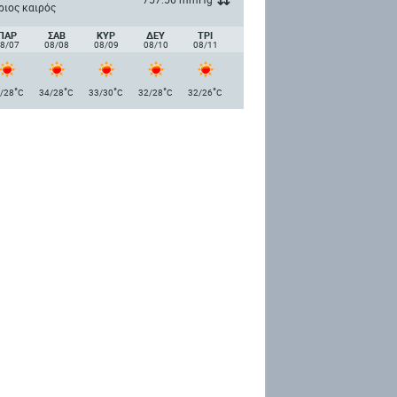
ριος καιρός
ΠΑΡ
ΣΑΒ
ΚΥΡ
ΔΕΥ
ΤΡΙ
8/07
08/08
08/09
08/10
08/11
°
°
°
°
°
/28
C
34/28
C
33/30
C
32/28
C
32/26
C