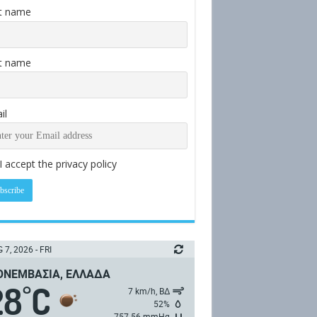
st name
t name
il
I accept the privacy policy
 7, 2026 - FRI
ΝΕΜΒΑΣΙΆ, ΕΛΛΆΔΑ
28
C
°
7 km/h, ΒΔ
52%
757.56 mmHg