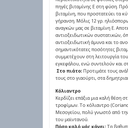
πηγές βιταμίνης Ε στη φύση. Πρό
βιταμίνη, που προστατεύει τα κύ
γήρανση. Μόλις 12 γρ. ηλιόσπο
αναγκών μας σε βιταμίνη Ε. Απο
αντιοξειδωτικών συστατικών, όπ
αντιοξειδωτική άμυνα και το αν
σημαντικότατες ποσότητες βιταμ
συμμετέχουν στη λειτουργία του
εγκεφάλου, ενώ συντελούν και σ
Στο πιάτο:
Προτιμάτε τους ανάλ
τους στο γιαούρτι, στα δημητρια
Κόλιαντρο
Κερδίζει επάξια μια καλή θέση σ
τροφίμων. Το κόλιαντρο (Coriand
Μεσογείου, πολύ γνωστό από την
του μαϊντανού.
Πόσο καλό μάς κάνει:
Τα βαθυπ