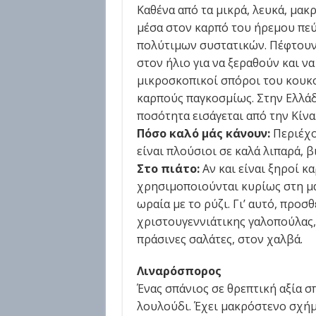
Καθένα από τα μικρά, λευκά, μα
μέσα στον καρπό του ήρεμου πεύ
πολύτιμων συστατικών. Πέφτουν 
στον ήλιο για να ξεραθούν και να
μικροσκοπικοί σπόροι του κουκο
καρπούς παγκοσμίως. Στην Ελλάδ
ποσότητα εισάγεται από την Κίνα
Πόσο καλό μάς κάνουν:
Περιέχο
είναι πλούσιοι σε καλά λιπαρά, β
Στο πιάτο:
Αν και είναι ξηροί κ
χρησιμοποιούνται κυρίως στη μα
ωραία με το ρύζι. Γι’ αυτό, προσ
χριστουγεννιάτικης γαλοπούλας, 
πράσινες σαλάτες, στον χαλβά.
Λιναρόσπορος
Ένας σπάνιος σε θρεπτική αξία σ
λουλούδι. Έχει μακρόστενο σχήμα