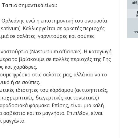
αίθ
Τα πιο σημαντικά είναι:
0
ς Ορλεάνης ενώ η επιστημονική του ονομασία
 sativum). Καλλιεργείται σε αρκετές περιοχές.
33
ιμιά σε σαλάτες, γαρνιτούρες και σούπες.
ναστούρτιο (Nasturtium officinale). Η καταγωγή
μερα το βρίσκουμε σε πολλές περιοχές της Γης
ύς και χαράδρες.
υμε φρέσκο στις σαλάτες μας, αλλά και να το
ικό ή σε σούπες.
υτικές ιδιότητες του κάρδαμου (αντισηπτικές,
ποχρεμπτικές, διεγερτικές και τονωτικές)
ραδοσιακά φάρμακα. Επίσης, είναι μια καλή
 ασβέστιο και το μαγνήσιο. Επιπλέον, είναι
ι μαγγάνιο.