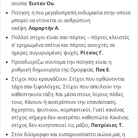
σούπα.
Έιντεν Ου.
Ποίηση: η πιο μεγαλοπρεπή ενδυμασία στην οποία
μπορεί να ντύνεται οι ανθρώπινη
σκέψη.
Λαμαρτήν Α.
Πολλοί στίχοι είναι σαν πόρτες – πόρτες κλειστές
σ’ ερημωμένα σπίτια και πόρτες ανοιχτές σε
ήμερες συγυρισμένες ψυχές.
Ρίτσος Γ.
Προσδιορίζω σύντομα την ποίηση: είναι η
ρυθμική δημιουργία της Ομορφιάς.
Ποε Ε.
Στίχοι που κραυγάζουν. Στίχοι που ορθώνονται
τάχα σαν ξιφολόγχες. Στίχοι που απειλούν την
καθεστηκυία τάξη. Και μέσα στους λίγους πόδες
τους. Κάνουν ή ανατρέπουν την επανάσταση,
Άχρηστοι, ψεύτικοι, κομπαστικοί, Γιατί κανένας
στίχος σήμερα δεν ανατρέπει καθεστώτα. Κανένας
στίχος δεν κινητοποιεί τις μάζες.
Πατρίκιος Τ.
Στον δύσμορφο και ευπαρουσίαστο αιώνα μας η