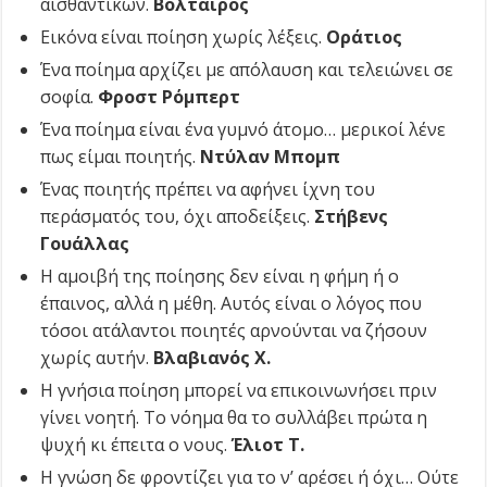
αισθαντικών.
Βολταίρος
Εικόνα είναι ποίηση χωρίς λέξεις.
Οράτιος
Ένα ποίημα αρχίζει με απόλαυση και τελειώνει σε
σοφία.
Φροστ Ρόμπερτ
Ένα ποίημα είναι ένα γυμνό άτομο… μερικοί λένε
πως είμαι ποιητής.
Ντύλαν Μπομπ
Ένας ποιητής πρέπει να αφήνει ίχνη του
περάσματός του, όχι αποδείξεις.
Στήβενς
Γουάλλας
Η αμοιβή της ποίησης δεν είναι η φήμη ή ο
έπαινος, αλλά η μέθη. Αυτός είναι ο λόγος που
τόσοι ατάλαντοι ποιητές αρνούνται να ζήσουν
χωρίς αυτήν.
Βλαβιανός Χ.
Η γνήσια ποίηση μπορεί να επικοινωνήσει πριν
γίνει νοητή. Το νόημα θα το συλλάβει πρώτα η
ψυχή κι έπειτα ο νους.
Έλιοτ Τ.
Η γνώση δε φροντίζει για το ν’ αρέσει ή όχι… Ούτε