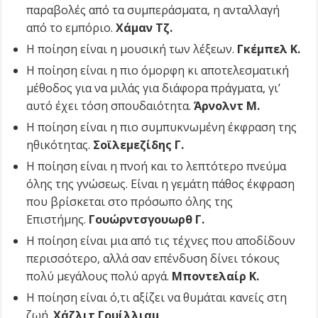
παραβολές από τα συμπεράσματα, η ανταλλαγή
από το εμπόριο.
Χάμαν Τζ.
Η ποίηση είναι η μουσική των λέξεων.
Γκέμπελ Κ.
Η ποίηση είναι η πιο όμορφη κι αποτελεσματική
μέθοδος για να μιλάς για διάφορα πράγματα, γι’
αυτό έχει τόση σπουδαιότητα.
Άρνολντ Μ.
Η ποίηση είναι η πιο συμπυκνωμένη έκφραση της
ηθικότητας.
Σοϊλεμεζίδης Γ.
Η ποίηση είναι η πνοή και το λεπτότερο πνεύμα
όλης της γνώσεως. Είναι η γεμάτη πάθος έκφραση
που βρίσκεται στο πρόσωπο όλης της
Επιστήμης.
Γουώρντσγουωρθ Γ.
Η ποίηση είναι μια από τις τέχνες που αποδίδουν
περισσότερο, αλλά σαν επένδυση δίνει τόκους
πολύ μεγάλους πολύ αργά.
Μποντελαίρ Κ.
Η ποίηση είναι ό,τι αξίζει να θυμάται κανείς στη
ζωή.
Χάζλιτ Γουίλλιαμ