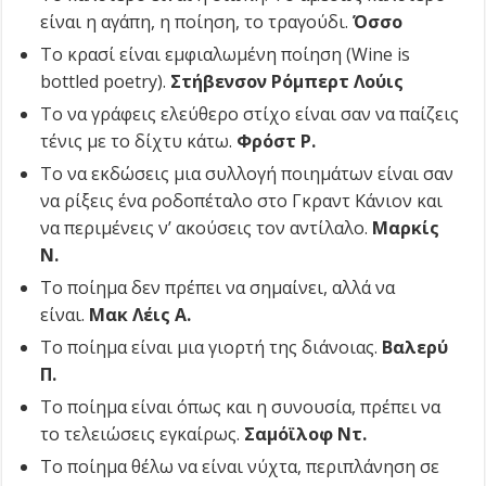
είναι η αγάπη, η ποίηση, το τραγούδι.
Όσσο
Το κρασί είναι εμφιαλωμένη ποίηση (Wine is
bottled poetry).
Στήβενσον Ρόμπερτ Λούις
Το να γράφεις ελεύθερο στίχο είναι σαν να παίζεις
τένις με το δίχτυ κάτω.
Φρόστ Ρ.
Το να εκδώσεις μια συλλογή ποιημάτων είναι σαν
να ρίξεις ένα ροδοπέταλο στο Γκραντ Κάνιον και
να περιμένεις ν’ ακούσεις τον αντίλαλο.
Μαρκίς
Ν.
Το ποίημα δεν πρέπει να σημαίνει, αλλά να
είναι.
Μακ Λέις Α.
Το ποίημα είναι μια γιορτή της διάνοιας.
Βαλερύ
Π.
Το ποίημα είναι όπως και η συνουσία, πρέπει να
το τελειώσεις εγκαίρως.
Σαμόϊλοφ Ντ.
Το ποίημα θέλω να είναι νύχτα, περιπλάνηση σε