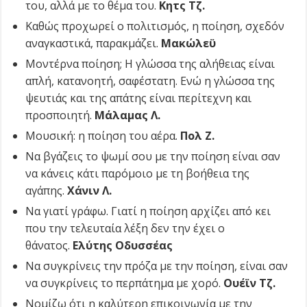
του, αλλά με το θέμα του.
Κητς Τζ.
Καθώς προχωρεί ο πολιτισμός, η ποίηση, σχεδόν
αναγκαστικά, παρακμάζει.
Μακώλεϋ
Μοντέρνα ποίηση; Η γλώσσα της αλήθειας είναι
απλή, κατανοητή, σαφέστατη. Ενώ η γλώσσα της
ψευτιάς και της απάτης είναι περίτεχνη και
προσποιητή.
Μάλαμας Λ.
Μουσική: η ποίηση του αέρα.
Πολ Ζ.
Να βγάζεις το ψωμί σου με την ποίηση είναι σαν
να κάνεις κάτι παρόμοιο με τη βοήθεια της
αγάπης.
Χάνιν Λ.
Να γιατί γράφω. Γιατί η ποίηση αρχίζει από κει
που την τελευταία λέξη δεν την έχει ο
θάνατος.
Ελύτης Οδυσσέας
Να συγκρίνεις την πρόζα με την ποίηση, είναι σαν
να συγκρίνεις το περπάτημα με χορό.
Ουέϊν Τζ.
Νομίζω ότι η καλύτερη επικοινωνία με την