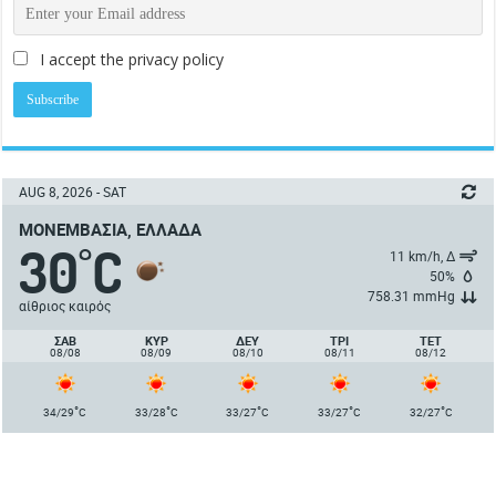
I accept the privacy policy
AUG 8, 2026 - SAT
ΜΟΝΕΜΒΑΣΙΆ, ΕΛΛΆΔΑ
30
C
°
11 km/h, Δ
50%
758.31 mmHg
αίθριος καιρός
ΣΑΒ
ΚΥΡ
ΔΕΥ
ΤΡΙ
ΤΕΤ
08/08
08/09
08/10
08/11
08/12
°
°
°
°
°
34/29
C
33/28
C
33/27
C
33/27
C
32/27
C