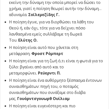
εκείνη την δύναμη την οποία μπορεί να δώσει το
χρήμα, γιατί η ποίηση θεωρεί αυτήν την δύναμη…
αδυναμία.
Σοϊλεμεζίδης Γ.
Η ποίηση έγινε, για να διορθώσει τα λάθη του
Θεού ή, εάν όχι, τότε για να δείχνει πόσο
λανθασμένα εμείς συλλάβαμε τη δωρεά
Του.
Ελύτης Ο.
Η ποίηση είναι αυτό που χάνεται στη
μετάφραση.
Φροστ Ρόμπερτ
Η ποίηση είναι για τη ζωή ό,τι είναι η φωτιά για το
ξύλο: βγαίνει από αυτό και το
μεταμορφώνει.
Ρεύερντι Π.
Η ποίηση είναι ένα αυθόρμητο ξέσπασμα έντονων
συναισθημάτων: πηγή του, ο ποταμός
συναισθημάτων που συνάξαμε στο διάβα
μας.
Γουόρντσγουωρθ Ουίλιαμ
Η ποίηση είναι ευγενέστερη και πιο