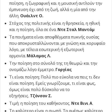
ποίηση, η ζωγραφική και η μουσική αντλούν την
έμπνευση όχι από τη ζωή, αλλά η μία από την
άλλη.
Ουάιλντ Ο.
Στόχος της πολιτικής είναι η θρησκεία, η ηθική
και η ποίηση, όλα σε ένα.
Ντε Σταλ Μαντάμ
Τα ποιήματα είναι αποφθέγματα πυκνής ουσίας
που αποκρυσταλλώνονται με γνώση και κορυφαίο
λόγο, με τέλεια εσωτερική ή εξωτερική
αρμονία.
Μάλαμας Λ.
Την ποίηση στο σύνολό της τη θεωρώ και την
ονομάζω λόγο έμμετρο.
Γοργίας
Τι είναι ποίηση; Πολύ πιο εύκολα να πεις τι δεν
είναι ποίηση. Εμείς γνωρίζουμε, τι είναι φως,
όμως είναι πολύ δύσκολο να το
εξηγήσεις.
Τζόνσον Σ.
Τιμή: η ποίηση του καθήκοντος.
Ντε Βινι Α
.
Το καλύτερο είναι η σιωπή. Το αμέσως καλύτερο