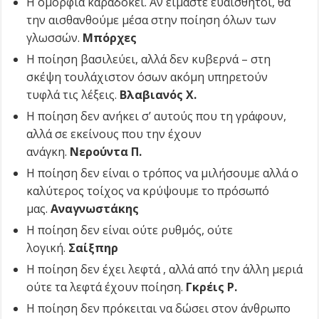
Η ομορφιά καραδοκεί. Αν είμαστε ευαίσθητοι, θα
την αισθανθούμε μέσα στην ποίηση όλων των
γλωσσών.
Μπόρχες
Η ποίηση βασιλεύει, αλλά δεν κυβερνά – στη
σκέψη τουλάχιστον όσων ακόμη υπηρετούν
τυφλά τις λέξεις.
Βλαβιανός Χ.
Η ποίηση δεν ανήκει σ’ αυτούς που τη γράφουν,
αλλά σε εκείνους που την έχουν
ανάγκη.
Νερούντα Π.
Η ποίηση δεν είναι ο τρόπος να μιλήσουμε αλλά ο
καλύτερος τοίχος να κρύψουμε το πρόσωπό
μας.
Αναγνωστάκης
Η ποίηση δεν είναι ούτε ρυθμός, ούτε
λογική.
Σαίξπηρ
Η ποίηση δεν έχει λεφτά , αλλά από την άλλη μεριά
ούτε τα λεφτά έχουν ποίηση.
Γκρέις Ρ.
Η ποίηση δεν πρόκειται να δώσει στον άνθρωπο