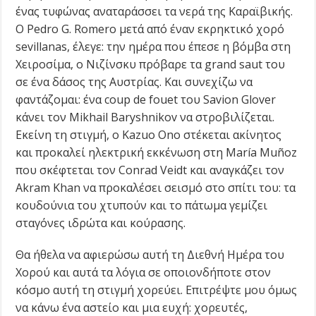
ένας τυφώνας αναταράσσει τα νερά της Καραϊβικής.
Ο Pedro G. Romero μετά από έναν εκρηκτικό χορό
sevillanas, έλεγε: την ημέρα που έπεσε η βόμβα στη
Χειροσίμα, ο Νιζίνσκυ πρόβαρε τα grand saut του
σε ένα δάσος της Αυστρίας. Και συνεχίζω να
φαντάζομαι: ένα coup de fouet του Savion Glover
κάνει τον Mikhail Baryshnikov να στροβιλίζεται.
Εκείνη τη στιγμή, ο Kazuo Ono στέκεται ακίνητος
και προκαλεί ηλεκτρική εκκένωση στη María Muñoz
που σκέφτεται τον Conrad Veidt και αναγκάζει τον
Akram Khan να προκαλέσει σεισμό στο σπίτι του: τα
κουδούνια του χτυπούν και το πάτωμα γεμίζει
σταγόνες ιδρώτα και κούρασης.
Θα ήθελα να αφιερώσω αυτή τη Διεθνή Ημέρα του
Χορού και αυτά τα λόγια σε οποιονδήποτε στον
κόσμο αυτή τη στιγμή χορεύει. Επιτρέψτε μου όμως
να κάνω ένα αστείο και μια ευχή: χορευτές,