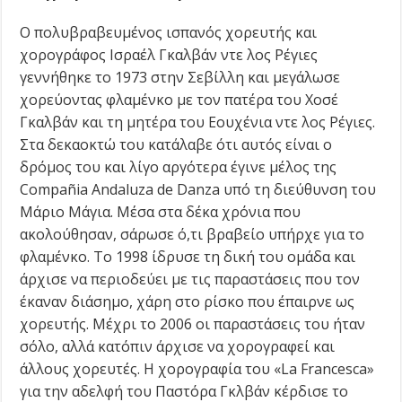
O πολυβραβευμένος ισπανός χορευτής και
χορογράφος Ισραέλ Γκαλβάν ντε λος Ρέγιες
γεννήθηκε το 1973 στην Σεβίλλη και μεγάλωσε
χορεύοντας φλαμένκο με τον πατέρα του Χοσέ
Γκαλβάν και τη μητέρα του Εουχένια ντε λος Ρέγιες.
Στα δεκαοκτώ του κατάλαβε ότι αυτός είναι ο
δρόμος του και λίγο αργότερα έγινε μέλος της
Compañia Andaluza de Danza υπό τη διεύθυνση του
Μάριο Μάγια. Μέσα στα δέκα χρόνια που
ακολούθησαν, σάρωσε ό,τι βραβείο υπήρχε για το
φλαμένκο. Το 1998 ίδρυσε τη δική του ομάδα και
άρχισε να περιοδεύει με τις παραστάσεις που τον
έκαναν διάσημο, χάρη στο ρίσκο που έπαιρνε ως
χορευτής. Μέχρι το 2006 οι παραστάσεις του ήταν
σόλο, αλλά κατόπιν άρχισε να χορογραφεί και
άλλους χορευτές. Η χορογραφία του «La Francesca»
για την αδελφή του Παστόρα Γκλβάν κέρδισε το