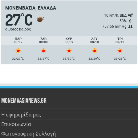
ΜΟΝΕΜΒΑΣΙΆ, ΕΛΛΆΔΑ
27
C
°
10 km/h, ΒΒΔ
53%
757.56 mmHg
αίθριος καιρός
ΠΑΡ
ΣΑΒ
ΚΥΡ
ΔΕΥ
ΤΡΙ
08/07
08/08
08/09
08/10
08/11
°
°
°
°
°
32/29
C
34/27
C
33/30
C
32/29
C
33/26
C
Monemvasianews.gr
Η εφημερίδα μας
Επικοινωνία
Φωτογραφική Συλλογή