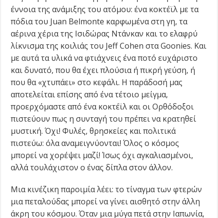
έννοια της ανάμιξης του ατόμου: ένα κοκτέϊλ με τα
πόδια του Juan Belmonte καρφωμένα στη γη, τα
αέρινα χέρια της Ισιδώρας Ντάνκαν και το ελαφρύ
λίκνισμα της κοιλιάς του Jeff Cohen στα Goonies. Και
με αυτά τα υλικά να φτιάχνεις ένα ποτό ευχάριστο
και δυνατό, που θα έχει πλούσια ή πικρή γεύση, ή
που θα «χτυπάει» στο κεφάλι. Η παράδοσή μας
αποτελείται επίσης από ένα τέτοιο μείγμα,
προερχόμαστε από ένα κοκτέϊλ και οι Ορθόδοξοι
πιστεύουν πως η συνταγή του πρέπει να κρατηθεί
μυστική. Όχι! Φυλές, θρησκείες και πολιτικά
πιστεύω: όλα αναμειγνύονται! Όλος ο κόσμος
μπορεί να χορέψει μαζί! Ίσως όχι αγκαλιασμένοι,
αλλά τουλάχιστον ο ένας δίπλα στον άλλον.
Μια κινέζικη παροιμία λέει: το τίναγμα των φτερών
μια πεταλούδας μπορεί να γίνει αισθητό στην άλλη
άκρη του κόσμου. Όταν μια μύγα πετά στην Ιαπωνία,