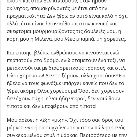
ακόμη και όταν δεν κινιόμουν, όταν ήμουν
ακίνητος, απομακρύνοντάς με έτσι από την
πραγματικότητα. Δεν ξέρω αν αυτό είναι καλό ή όχι,
αλλά…έτσι είναι. Όταν κάθομαι στον καναπέ και
σκέφτομαι μουρμουρίζοντας τις δουλειές μου, η
κόρη μου η Μιλένα, μου λέει: μπαμπά, μη χορεύεις.
Και επίσης, βλέπω ανθρώπους να κινούνται ενώ
περπατούν στο δρόμο, ενώ σταματούν ένα ταξί, να
μετακινούνται με διαφορετικούς τρόπους και στιλ.
Όλοι χορεύουν! Δεν το ξέρουν, αλλά χορεύουν! Θα
ήθελα να τους φωνάξω: υπάρχει κανείς που δεν το
ξέρει ακόμη; Όλοι χορεύουμε! Όσοι δεν χορεύουν,
δεν έχουν τύχη, είναι ήδη νεκροί, δεν νοιώθουν
τίποτα και δεν υποφέρουν από τίποτα!
Μου αρέσει η λέξη «μίξη». Όχι τόσο σαν όρος του
μάρκετινγκ ή σα συγχώνευση για την πώληση ενός
συγκεκριμένου στυλ ή μάρκας. Περισσότερο με την