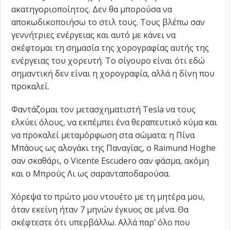
ακατηγοριοποίητος. Δεν θα μπορούσα να
αποκωδικοποιήσω το στιλ τους. Τους βλέπω σαν
γεννήτριες ενέργειας και αυτό με κάνει να
σκέφτομαι τη σημασία της χορογραφίας αυτής της
ενέργειας του χορευτή. Το σίγουρο είναι ότι εδώ
σημαντική δεν είναι η χορογραφία, αλλά η δίνη που
προκαλεί.
Φαντάζομαι τον μετασχηματιστή Tesla να τους
ελκύει όλους, να εκπέμπει ένα θεραπευτικό κύμα και
να προκαλεί μεταμόρφωση στα σώματα: η Πίνα
Μπάους ως αλογάκι της Παναγίας, ο Raimund Hoghe
σαν σκαθάρι, ο Vicente Escudero σαν φάσμα, ακόμη
και ο Μπρούς Λι ως σαρανταποδαρούσα.
Χόρεψα το πρώτο μου ντουέτο με τη μητέρα μου,
όταν εκείνη ήταν 7 μηνών έγκυος σε μένα. Θα
σκέφτεστε ότι υπερβάλλω. Αλλά παρ’ όλο που