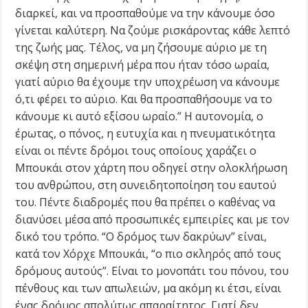
διαρκεί, και να προσπαθούμε να την κάνουμε όσο
γίνεται καλύτερη. Να ζούμε ρισκάροντας κάθε λεπτό
της ζωής μας. Τέλος, να μη ζήσουμε αύριο με τη
σκέψη στη σημερινή μέρα που ήταν τόσο ωραία,
γιατί αύριο θα έχουμε την υποχρέωση να κάνουμε
ό,τι φέρει το αύριο. Και θα προσπαθήσουμε να το
κάνουμε κι αυτό εξίσου ωραίο.” Η αυτονομία, ο
έρωτας, ο πόνος, η ευτυχία και η πνευματικότητα
είναι οι πέντε δρόμοι τους οποίους χαράζει ο
Μπουκάι στον χάρτη που οδηγεί στην ολοκλήρωση
του ανθρώπου, στη συνειδητοποίηση του εαυτού
του. Πέντε διαδρομές που θα πρέπει ο καθένας να
διανύσει μέσα από προσωπικές εμπειρίες και με τον
δικό του τρόπο. “Ο δρόμος των δακρύων” είναι,
κατά τον Χόρχε Μπουκάι, “ο πιο σκληρός από τους
δρόμους αυτούς”. Είναι το μονοπάτι του πόνου, του
πένθους και των απωλειών, μα ακόμη κι έτσι, είναι
ένας δρόμος απολύτως απαραίτητος. Γιατί δεν