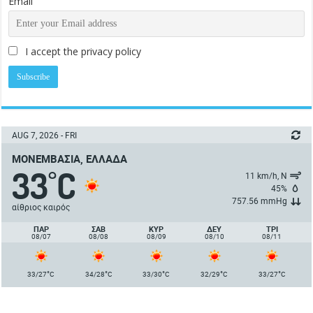
Email
I accept the privacy policy
AUG 7, 2026 - FRI
ΜΟΝΕΜΒΑΣΙΆ, ΕΛΛΆΔΑ
33
C
°
11 km/h, Ν
45%
757.56 mmHg
αίθριος καιρός
ΠΑΡ
ΣΑΒ
ΚΥΡ
ΔΕΥ
ΤΡΙ
08/07
08/08
08/09
08/10
08/11
°
°
°
°
°
33/27
C
34/28
C
33/30
C
32/29
C
33/27
C