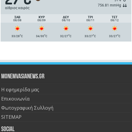
756.81 mmHg
αίθριος καιρός
ΣΑΒ
ΚΥΡ
ΔΕΥ
ΤΡΙ
ΤΕΤ
08/08
08/09
08/10
08/11
08/12
°
°
°
°
°
33/28
C
34/30
C
32/27
C
33/27
C
33/27
C
Monemvasianews.gr
Η εφημερίδα μας
Επικοινωνία
Φωτογραφική Συλλογή
SITEMAP
Social