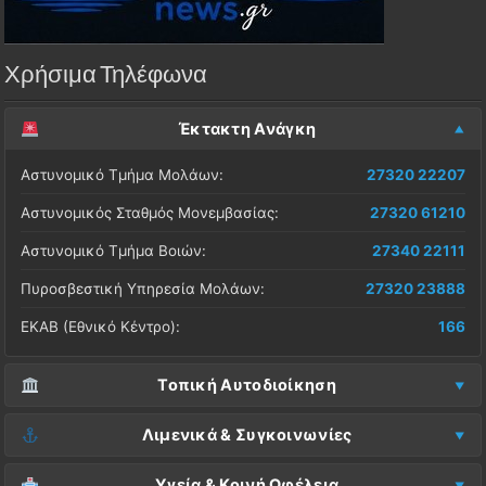
Χρήσιμα Τηλέφωνα
Έκτακτη Ανάγκη
Αστυνομικό Τμήμα Μολάων:
27320 22207
Αστυνομικός Σταθμός Μονεμβασίας:
27320 61210
Αστυνομικό Τμήμα Βοιών:
27340 22111
Πυροσβεστική Υπηρεσία Μολάων:
27320 23888
ΕΚΑΒ (Εθνικό Κέντρο):
166
Τοπική Αυτοδιοίκηση
Δήμος Μονεμβασίας (Έδρα):
27323 60500
Λιμενικά & Συγκοινωνίες
Δ.Ε. Μονεμβασίας (Γραφεία):
27323 60019
Λιμεναρχείο Μονεμβασίας:
27320 61266
Υγεία & Κοινή Ωφέλεια