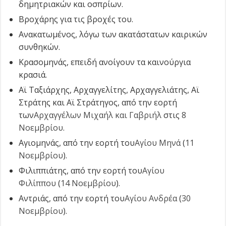
δημητριακών και οσπρίων.
Βροχάρης για τις βροχές του.
Ανακατωμένος, λόγω των ακατάστατων καιρικών
συνθηκών.
Κρασομηνάς, επειδή ανοίγουν τα καινούργια
κρασιά.
Αϊ Ταξιάρχης, Αρχαγγελίτης, Αρχαγγελιάτης, Αϊ
Στράτης και Αϊ Στράτηγος, από την εορτή
των
Αρχαγγέλων Μιχαήλ και Γαβριήλ
στις
8
Νοεμβρίου
.
Αγιομηνάς, από την εορτή του
Αγίου Μηνά
(
11
Νοεμβρίου
).
Φιλιππιάτης, από την εορτή του
Αγίου
Φιλίππου
(
14 Νοεμβρίου
).
Αντριάς, από την εορτή του
Αγίου Ανδρέα
(
30
Νοεμβρίου
).