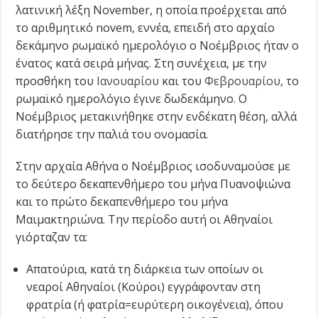
λατινική λέξη November, η οποία προέρχεται από
το αριθμητικό novem, εννέα, επειδή στο αρχαίο
δεκάμηνο ρωμαϊκό ημερολόγιο ο Νοέμβριος ήταν ο
ένατος κατά σειρά μήνας. Στη συνέχεια, με την
προσθήκη του
Ιανουαρίου
και του
Φεβρουαρίου
, το
ρωμαϊκό ημερολόγιο έγινε δωδεκάμηνο. Ο
Νοέμβριος μετακινήθηκε στην ενδέκατη θέση, αλλά
διατήρησε την παλιά του ονομασία.
Στην αρχαία Αθήνα ο Νοέμβριος ισοδυναμούσε με
το δεύτερο δεκαπενθήμερο του μήνα Πυανοψιώνα
και το πρώτο δεκαπενθήμερο του μήνα
Μαιμακτηριώνα. Την περίοδο αυτή οι Αθηναίοι
γιόρταζαν τα:
Απατούρια, κατά τη διάρκεια των οποίων οι
νεαροί Αθηναίοι (Κούροι) εγγράφονταν στη
φρατρία (ή φατρία=ευρύτερη οικογένεια), όπου