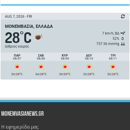
AUG 7, 2026 - FRI
ΜΟΝΕΜΒΑΣΙΆ, ΕΛΛΆΔΑ
28
C
°
7 km/h, ΒΔ
52%
757.56 mmHg
αίθριος καιρός
ΠΑΡ
ΣΑΒ
ΚΥΡ
ΔΕΥ
ΤΡΙ
08/07
08/08
08/09
08/10
08/11
°
°
°
°
°
33/28
C
34/28
C
33/30
C
32/28
C
32/26
C
Monemvasianews.gr
Η εφημερίδα μας