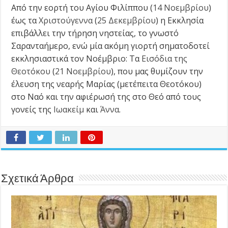
Από την εορτή του Αγίου Φιλίππου (
14 Νοεμβρίου
)
έως τα
Χριστούγεννα
(
25 Δεκεμβρίου
) η Εκκλησία
επιβάλλει την τήρηση νηστείας, το γνωστό
Σαρανταήμερο, ενώ μία ακόμη γιορτή σηματοδοτεί
εκκλησιαστικά τον Νοέμβριο: Τα
Εισόδια της
Θεοτόκου
(
21 Νοεμβρίου
), που μας θυμίζουν την
έλευση της νεαρής Μαρίας (μετέπειτα Θεοτόκου)
στο Ναό και την αφιέρωσή της στο Θεό από τους
γονείς της
Ιωακείμ
και
Άννα
.
Σχετικά Άρθρα