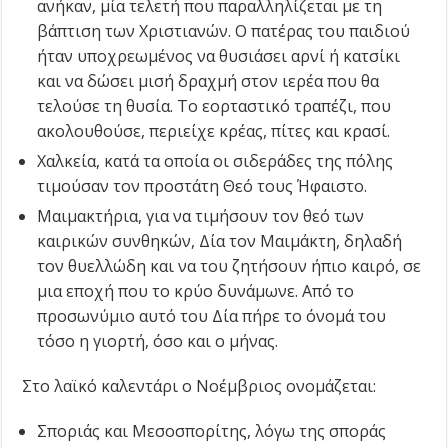
ανήκαν, μία τελετή που παραλληλίζεται με τη
βάπτιση των Χριστιανών. Ο πατέρας του παιδιού
ήταν υποχρεωμένος να θυσιάσει αρνί ή κατσίκι
και να δώσει μισή δραχμή στον ιερέα που θα
τελούσε τη θυσία. Το εορταστικό τραπέζι, που
ακολουθούσε, περιείχε κρέας, πίτες και κρασί.
Χαλκεία, κατά τα οποία οι σιδεράδες της πόλης
τιμούσαν τον προστάτη Θεό τους Ήφαιστο.
Μαιμακτήρια, για να τιμήσουν τον θεό των
καιρικών συνθηκών, Δία τον Μαιμάκτη, δηλαδή
τον θυελλώδη και να του ζητήσουν ήπιο καιρό, σε
μια εποχή που το κρύο δυνάμωνε. Από το
προσωνύμιο αυτό του Δία πήρε το όνομά του
τόσο η γιορτή, όσο και ο μήνας.
Στο λαϊκό καλεντάρι ο Νοέμβριος ονομάζεται:
Σποριάς και Μεσοσπορίτης, λόγω της σποράς