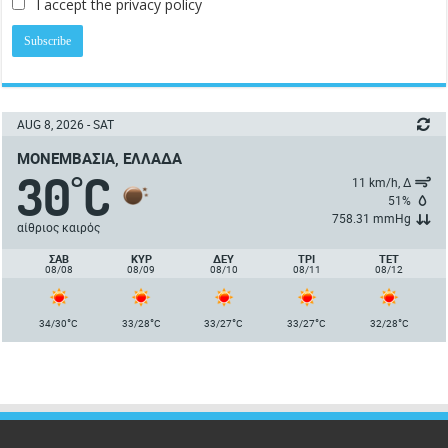
I accept the privacy policy
AUG 8, 2026 - SAT
ΜΟΝΕΜΒΑΣΙΆ, ΕΛΛΆΔΑ
30
C
°
11 km/h, Δ
51%
758.31 mmHg
αίθριος καιρός
ΣΑΒ
ΚΥΡ
ΔΕΥ
ΤΡΙ
ΤΕΤ
08/08
08/09
08/10
08/11
08/12
°
°
°
°
°
34/30
C
33/28
C
33/27
C
33/27
C
32/28
C