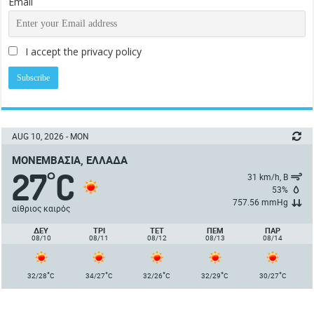
Email
I accept the privacy policy
AUG 10, 2026 - MON
ΜΟΝΕΜΒΑΣΙΆ, ΕΛΛΆΔΑ
27
C
°
31 km/h, Β
53%
757.56 mmHg
αίθριος καιρός
ΔΕΥ
ΤΡΙ
ΤΕΤ
ΠΈΜ
ΠΑΡ
08/10
08/11
08/12
08/13
08/14
°
°
°
°
°
32/28
C
34/27
C
32/26
C
32/29
C
30/27
C