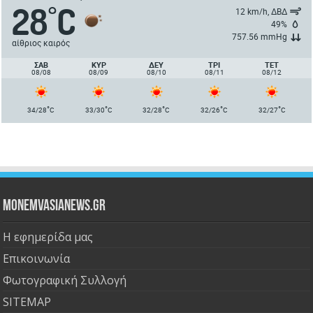
28
C
°
12 km/h, ΔΒΔ
49%
757.56 mmHg
αίθριος καιρός
ΣΑΒ
ΚΥΡ
ΔΕΥ
ΤΡΙ
ΤΕΤ
08/08
08/09
08/10
08/11
08/12
°
°
°
°
°
34/28
C
33/30
C
32/28
C
32/26
C
32/27
C
Monemvasianews.gr
Η εφημερίδα μας
Επικοινωνία
Φωτογραφική Συλλογή
SITEMAP