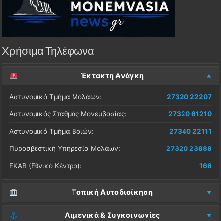
Χρήσιμα Τηλέφωνα
Έκτακτη Ανάγκη
Αστυνομικό Τμήμα Μολάων:
27320 22207
Αστυνομικός Σταθμός Μονεμβασίας:
27320 61210
Αστυνομικό Τμήμα Βοιών:
27340 22111
Πυροσβεστική Υπηρεσία Μολάων:
27320 23888
ΕΚΑΒ (Εθνικό Κέντρο):
166
Τοπική Αυτοδιοίκηση
Δήμος Μονεμβασίας (Έδρα):
27323 60500
Λιμενικά & Συγκοινωνίες