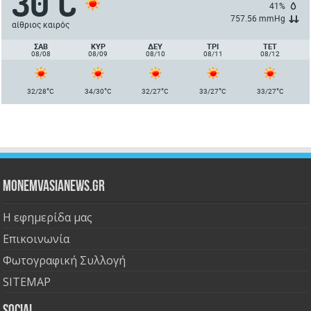
30
C
41%
757.56 mmHg
αίθριος καιρός
ΣΑΒ
ΚΥΡ
ΔΕΥ
ΤΡΙ
ΤΕΤ
08/08
08/09
08/10
08/11
08/12
°
°
°
°
°
32/28
C
34/30
C
32/27
C
33/27
C
33/27
C
Monemvasianews.gr
Η εφημερίδα μας
Επικοινωνία
Φωτογραφική Συλλογή
SITEMAP