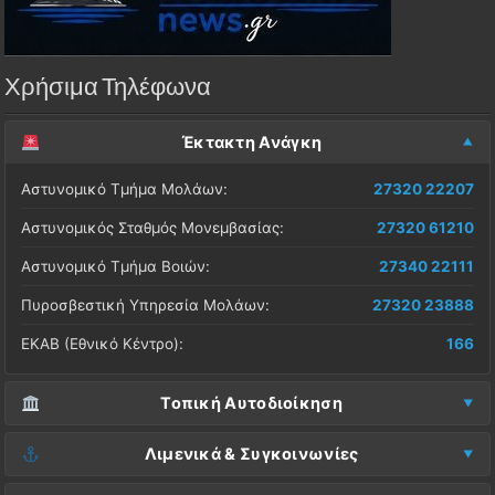
Χρήσιμα Τηλέφωνα
Έκτακτη Ανάγκη
Αστυνομικό Τμήμα Μολάων:
27320 22207
Αστυνομικός Σταθμός Μονεμβασίας:
27320 61210
Αστυνομικό Τμήμα Βοιών:
27340 22111
Πυροσβεστική Υπηρεσία Μολάων:
27320 23888
ΕΚΑΒ (Εθνικό Κέντρο):
166
Τοπική Αυτοδιοίκηση
Δήμος Μονεμβασίας (Έδρα):
27323 60500
Λιμενικά & Συγκοινωνίες
Δ.Ε. Μονεμβασίας (Γραφεία):
27323 60019
Λιμεναρχείο Μονεμβασίας:
27320 61266