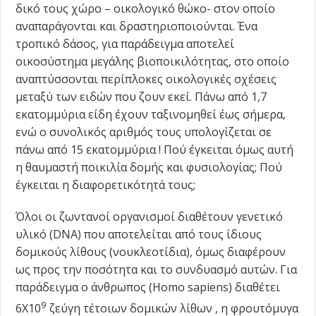
δικό τους χώρο – οικολογικό θώκο- στον οποίο
αναπαράγονται και δραστηριοποιούνται. Ένα
τροπικό δάσος, για παράδειγμα αποτελεί
οικοσύστημα μεγάλης βιοποικιλότητας, στο οποίο
αναπτύσσονται περίπλοκες οικολογικές σχέσεις
μεταξύ των ειδών που ζουν εκεί. Πάνω από 1,7
εκατομμύρια είδη έχουν ταξινομηθεί έως σήμερα,
ενώ ο συνολικός αριθμός τους υπολογίζεται σε
πάνω από 15 εκατομμύρια ! Πού έγκειται όμως αυτή
η θαυμαστή ποικιλία δομής και φυσιολογίας; Πού
έγκειται η διαφορετικότητά τους;
Όλοι οι ζωντανοί οργανισμοί διαθέτουν γενετικό
υλικό (DNA) που αποτελείται από τους ίδιους
δομικούς λίθους (νουκλεοτίδια), όμως διαφέρουν
ως προς την ποσότητα και το συνδυασμό αυτών. Για
παράδειγμα ο άνθρωπος (Homo sapiens) διαθέτει
9
6Χ10
ζεύγη τέτοιων δομικών λίθων , η φρουτόμυγα