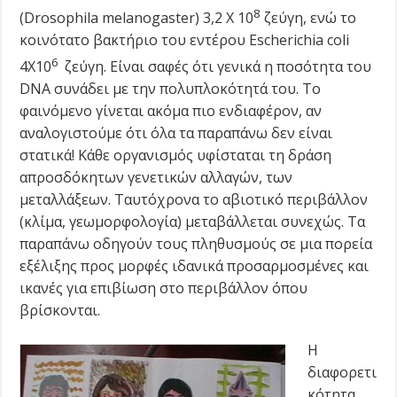
8
(Drosophila melanοgaster) 3,2 Χ 10
ζεύγη, ενώ το
κοινότατο βακτήριο του εντέρου Escherichia coli
6
4Χ10
ζεύγη. Είναι σαφές ότι γενικά η ποσότητα του
DNA συνάδει με την πολυπλοκότητά του. Το
φαινόμενο γίνεται ακόμα πιο ενδιαφέρον, αν
αναλογιστούμε ότι όλα τα παραπάνω δεν είναι
στατικά! Κάθε οργανισμός υφίσταται τη δράση
απροσδόκητων γενετικών αλλαγών, των
μεταλλάξεων. Ταυτόχρονα το αβιοτικό περιβάλλον
(κλίμα, γεωμορφολογία) μεταβάλλεται συνεχώς. Τα
παραπάνω οδηγούν τους πληθυσμούς σε μια πορεία
εξέλιξης προς μορφές ιδανικά προσαρμοσμένες και
ικανές για επιβίωση στο περιβάλλον όπου
βρίσκονται.
Η
διαφορετι
κότητα