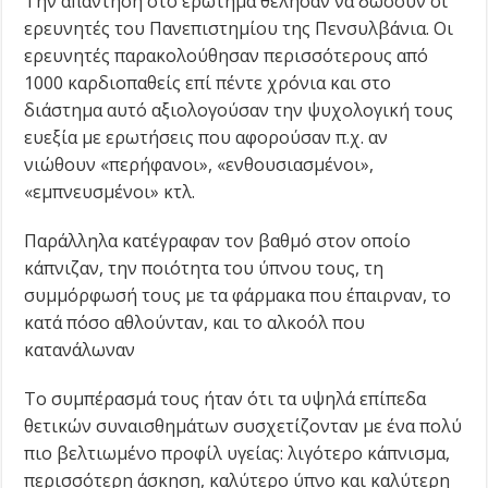
Την απάντηση στο ερώτημα θέλησαν να δώσουν οι
ερευνητές του Πανεπιστημίου της Πενσυλβάνια. Οι
ερευνητές παρακολούθησαν περισσότερους από
1000 καρδιοπαθείς επί πέντε χρόνια και στο
διάστημα αυτό αξιολογούσαν την ψυχολογική τους
ευεξία με ερωτήσεις που αφορούσαν π.χ. αν
νιώθουν «περήφανοι», «ενθουσιασμένοι»,
«εμπνευσμένοι» κτλ.
Παράλληλα κατέγραφαν τον βαθμό στον οποίο
κάπνιζαν, την ποιότητα του ύπνου τους, τη
συμμόρφωσή τους με τα φάρμακα που έπαιρναν, το
κατά πόσο αθλούνταν, και το αλκοόλ που
κατανάλωναν
Το συμπέρασμά τους ήταν ότι τα υψηλά επίπεδα
θετικών συναισθημάτων συσχετίζονταν με ένα πολύ
πιο βελτιωμένο προφίλ υγείας: λιγότερο κάπνισμα,
περισσότερη άσκηση, καλύτερο ύπνο και καλύτερη