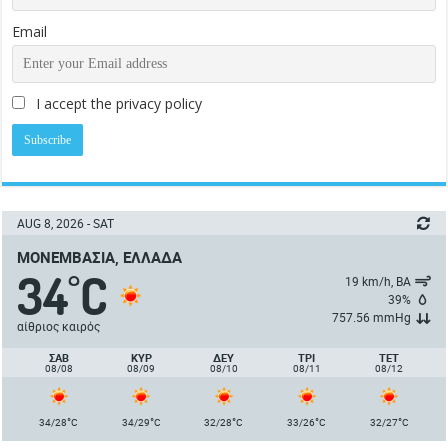
Email
I accept the privacy policy
AUG 8, 2026 - SAT
ΜΟΝΕΜΒΑΣΙΆ, ΕΛΛΆΔΑ
34
C
°
19 km/h, ΒΑ
39%
757.56 mmHg
αίθριος καιρός
ΣΑΒ
ΚΥΡ
ΔΕΥ
ΤΡΙ
ΤΕΤ
08/08
08/09
08/10
08/11
08/12
°
°
°
°
°
34/28
C
34/29
C
32/28
C
33/26
C
32/27
C