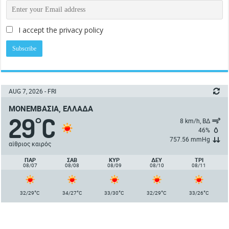
I accept the privacy policy
AUG 7, 2026 - FRI
ΜΟΝΕΜΒΑΣΙΆ, ΕΛΛΆΔΑ
29
C
°
8 km/h, ΒΔ
46%
757.56 mmHg
αίθριος καιρός
ΠΑΡ
ΣΑΒ
ΚΥΡ
ΔΕΥ
ΤΡΙ
08/07
08/08
08/09
08/10
08/11
°
°
°
°
°
32/29
C
34/27
C
33/30
C
32/29
C
33/26
C