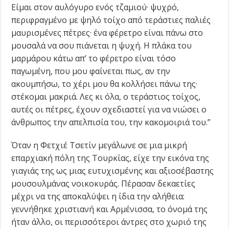
Είμαι στον αυλόγυρο ενός τζαμιού· ψυχρό,
περιφραγμένο με ψηλό τοίχο από τεράστιες παλιές
μαυρισμένες πέτρες· ένα φέρετρο είναι πάνω στο
μουσαλά να σου πιάνεται η ψυχή. Η πλάκα του
μαρμάρου κάτω απ’ το φέρετρο είναι τόσο
παγωμένη, που μου φαίνεται πως, αν την
ακουμπήσω, το χέρι μου θα κολλήσει πάνω της·
στέκομαι μακριά. Λες κι όλα, ο τεράστιος τοίχος,
αυτές οι πέτρες, έχουν σχεδιαστεί για να νιώσει ο
άνθρωπος την απελπισία του, την κακομοιριά του.”
Όταν η Φετχιέ Τσετίν μεγάλωνε σε μια μικρή
επαρχιακή πόλη της Τουρκίας, είχε την εικόνα της
γιαγιάς της ως μιας ευτυχισμένης και αξιοσέβαστης
μουσουλμάνας νοικοκυράς. Πέρασαν δεκαετίες
μέχρι να της αποκαλύψει η ίδια την αλήθεια:
γεννήθηκε χριστιανή και Αρμένισσα, το όνομά της
ήταν άλλο, οι περισσότεροι άντρες στο χωριό της