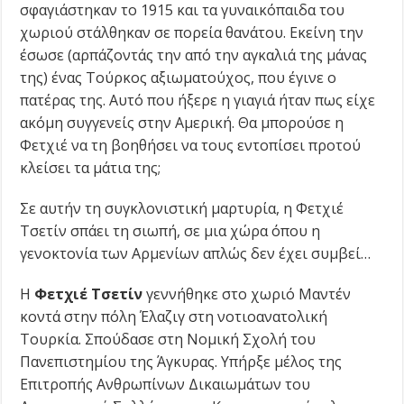
σφαγιάστηκαν το 1915 και τα γυναικόπαιδα του
χωριού στάλθηκαν σε πορεία θανάτου. Εκείνη την
έσωσε (αρπάζοντάς την από την αγκαλιά της μάνας
της) ένας Τούρκος αξιωματούχος, που έγινε ο
πατέρας της. Αυτό που ήξερε η γιαγιά ήταν πως είχε
ακόμη συγγενείς στην Αμερική. Θα μπορούσε η
Φετχιέ να τη βοηθήσει να τους εντοπίσει προτού
κλείσει τα μάτια της;
Σε αυτήν τη συγκλονιστική μαρτυρία, η Φετχιέ
Τσετίν σπάει τη σιωπή, σε μια χώρα όπου η
γενοκτονία των Αρμενίων απλώς δεν έχει συμβεί…
Η
Φετχιέ Τσετίν
γεννήθηκε στο χωριό Μαντέν
κοντά στην πόλη Έλαζιγ στη νοτιοανατολική
Τουρκία. Σπούδασε στη Νομική Σχολή του
Πανεπιστημίου της Άγκυρας. Υπήρξε μέλος της
Επιτροπής Ανθρωπίνων Δικαιωμάτων του