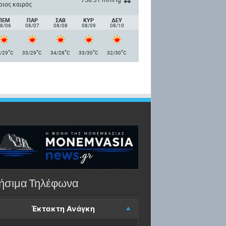
ριος καιρός
ΠΈΜ
ΠΑΡ
ΣΑΒ
ΚΥΡ
ΔΕΥ
8/06
08/07
08/08
08/09
08/10
°
°
°
°
°
/29
C
33/29
C
34/28
C
33/30
C
32/30
C
ήσιμα Τηλέφωνα
Έκτακτη Ανάγκη