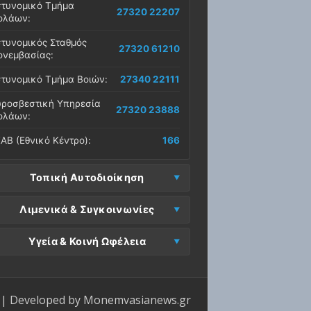
τυνομικό Τμήμα
27320 22207
ολάων:
τυνομικός Σταθμός
27320 61210
νεμβασίας:
τυνομικό Τμήμα Βοιών:
27340 22111
ροσβεστική Υπηρεσία
27320 23888
ολάων:
ΑΒ (Εθνικό Κέντρο):
166
Τοπική Αυτοδιοίκηση
μος Μονεμβασίας
Λιμενικά & Συγκοινωνίες
27323 60500
δρα):
μεναρχείο
Ε. Μονεμβασίας
Υγεία & Κοινή Ωφέλεια
27320 61266
27323 60019
νεμβασίας:
ραφεία):
σοκομείο Μολάων:
27323 60100
μεναρχείο Νεάπολης:
27340 22228
ΕΠ Μολάων:
27323 60521
ντρο Υγείας Νεάπολης:
27340 22500
ΕΛ Λακωνίας (Σταθμός
| Developed by
Monemvasianews.gr
Π Μονεμβασίας:
27323 60031
27320 22209
λάων):