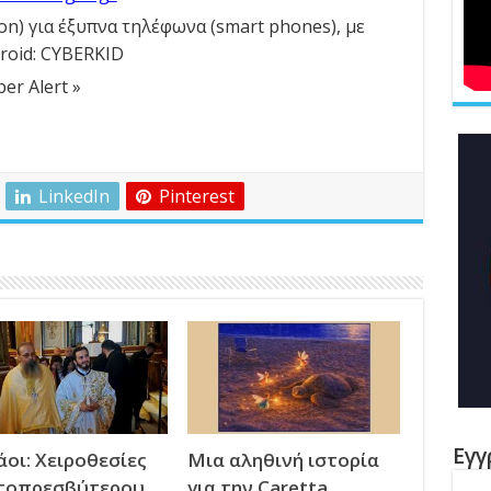
on) για έξυπνα τηλέφωνα (smart phones), με
roid: CYBERKID
er Alert »
LinkedIn
Pinterest
Εγγ
οι: Χειροθεσίες
Μια αληθινή ιστορία
τοπρεσβύτερου
για την Caretta