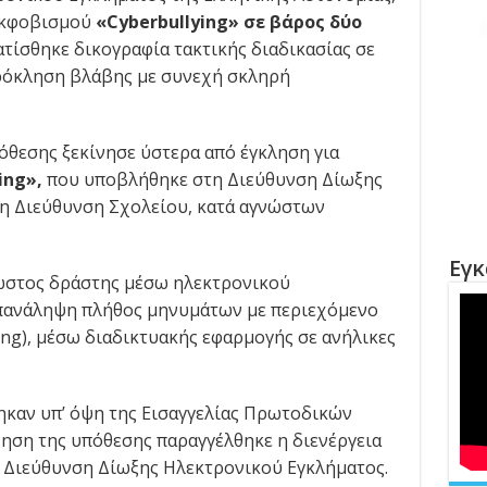
εκφοβισμού
«
Cyberbullying
»
σε βάρος δύο
τίσθηκε δικογραφία τακτικής διαδικασίας σε
πρόκληση βλάβης με συνεχή σκληρή
όθεσης ξεκίνησε ύστερα από έγκληση για
ing
»
,
που υποβλήθηκε στη Διεύθυνση Δίωξης
τη Διεύθυνση Σχολείου, κατά αγνώστων
Εγκ
νωστος δράστης μέσω ηλεκτρονικού
επανάληψη πλήθος μηνυμάτων με περιεχόμενο
ing), μέσω διαδικτυακής εφαρμογής σε ανήλικες
ηκαν υπ’ όψη της Εισαγγελίας Πρωτοδικών
νηση της υπόθεσης παραγγέλθηκε η διενέργεια
η Διεύθυνση Δίωξης Ηλεκτρονικού Εγκλήματος.