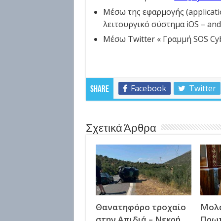
Μέσω της εφαρμογής (applicati
λειτουργικό σύστημα iOS – and
Μέσω Twitter « Γραμμή SOS Cyb
Facebook
Twitter
Share
Σχετικά Άρθρα
Θανατηφόρο τροχαίο
Μολά
στην Απιδιά – Νεκρή
Πρω