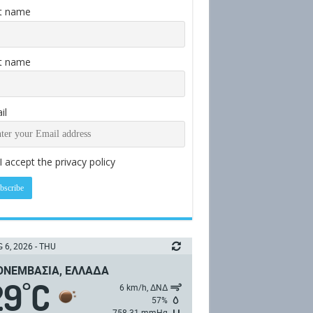
st name
t name
il
I accept the privacy policy
 6, 2026 - THU
ΝΕΜΒΑΣΙΆ, ΕΛΛΆΔΑ
29
C
°
6 km/h, ΔΝΔ
57%
758.31 mmHg