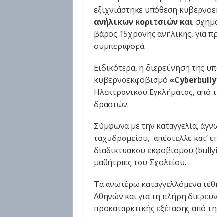
εξιχνιάστηκε υπόθεση κυβερνο
ανήλικων κοριτσιών και
σχημα
βάρος 15χρονης ανήλικης, για 
συμπεριφορά.
Ειδικότερα, η διερεύνηση της υπ
κυβερνοεκφοβισμό
«
Cyberbully
Ηλεκτρονικού Εγκλήματος, από 
δραστών.
Σύμφωνα με την καταγγελία, άγ
ταχυδρομείου, απέστελλε κατ’ 
διαδικτυακού εκφοβισμού (bully
μαθήτριες του Σχολείου.
Τα ανωτέρω καταγγελλόμενα τέθ
Αθηνών και για τη πλήρη διερεύ
προκαταρκτικής εξέτασης από τ