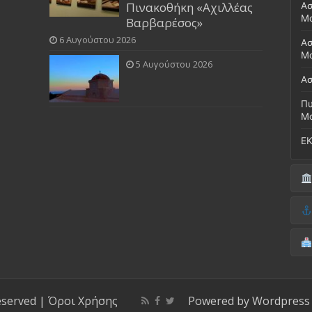
Πινακοθήκη «Αχιλλέας
Ασ
Μ
Βαρβαρέσος»
6 Αυγούστου 2026
Ασ
Μο
5 Αυγούστου 2026
Ασ
Πυ
Μ
ΕΚ
Δή
(Έ
Λι
Δ.
Μο
(Γ
Νο
Λι
Κ
Κέ
ΚΤ
eserved |
Όροι Χρήσης
Powered by
Wordpress
ΚΕ
Μο