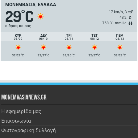
ΜΟΝΕΜΒΑΣΙΆ, ΕΛΛΆΔΑ
29
C
°
17 km/h, Β
43%
758.31 mmHg
αίθριος καιρός
ΚΥΡ
ΔΕΥ
ΤΡΙ
ΤΕΤ
ΠΈΜ
08/09
08/10
08/11
08/12
08/13
°
°
°
°
°
32/28
C
32/27
C
33/26
C
32/27
C
32/28
C
Monemvasianews.gr
Η εφημερίδα μας
Επικοινωνία
Φωτογραφική Συλλογή