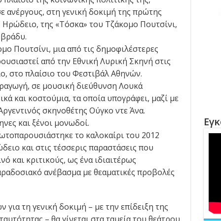
ε ανέργους, στη γενική δοκιμή της πρώτης
 Ηρώδειο, της «Τόσκα» του Τζάκομο Πουτσίνι,
 βράδυ.
μο Πουτσίνι, μια από τις δημοφιλέστερες
ουσιαστεί από την Εθνική Λυρική Σκηνή στις
ειο, στο πλαίσιο του Φεστιβάλ Αθηνών.
αραγωγή, σε μουσική διεύθυνση Λουκά
κά και κοστούμια, τα οποία υπογράφει, μαζί με
Αργεντινός σκηνοθέτης Ούγκο ντε Άνα.
Εγκ
νες και ξένοι μονωδοί.
ωτοπαρουσιάστηκε το καλοκαίρι του 2012
δειο και στις τέσσερις παραστάσεις που
ό και κριτικούς, ως ένα ιδιαιτέρως
αραδοσιακό ανέβασμα με θεαματικές προβολές
 για τη γενική δοκιμή – με την επίδειξη της
ταυτότητας – θα γίνεται στα ταμεία του θεάτρου