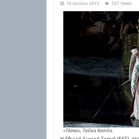
10 Ιουνίου 2015
537 Views
«Τόσκα», Τσέλια Κοστέα.
H Εθνική Λυρική Σκηνή (ΕΛΣ), στ