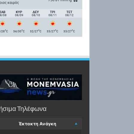
ριος καιρός
ΣΑΒ
ΚΥΡ
ΔΕΥ
ΤΡΙ
ΤΕΤ
8/08
08/09
08/10
08/11
08/12
°
°
°
°
°
/28
C
34/30
C
32/27
C
33/27
C
33/27
C
ήσιμα Τηλέφωνα
Έκτακτη Ανάγκη