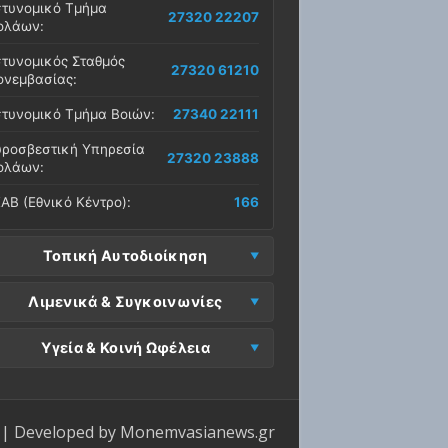
τυνομικό Τμήμα
27320 22207
ολάων:
τυνομικός Σταθμός
27320 61210
νεμβασίας:
τυνομικό Τμήμα Βοιών:
27340 22111
ροσβεστική Υπηρεσία
27320 23888
ολάων:
ΑΒ (Εθνικό Κέντρο):
166
Τοπική Αυτοδιοίκηση
μος Μονεμβασίας
Λιμενικά & Συγκοινωνίες
27323 60500
δρα):
μεναρχείο
Ε. Μονεμβασίας
Υγεία & Κοινή Ωφέλεια
27320 61266
27323 60019
νεμβασίας:
ραφεία):
σοκομείο Μολάων:
27323 60100
μεναρχείο Νεάπολης:
27340 22228
ΕΠ Μολάων:
27323 60521
ντρο Υγείας Νεάπολης:
27340 22500
ΕΛ Λακωνίας (Σταθμός
| Developed by
Monemvasianews.gr
Π Μονεμβασίας:
27323 60031
27320 22209
λάων):