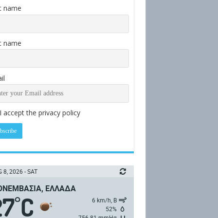
st name
t name
il
I accept the privacy policy
 8, 2026 - SAT
ΝΕΜΒΑΣΙΆ, ΕΛΛΆΔΑ
27
C
°
6 km/h, Β
52%
756.81 mmHg