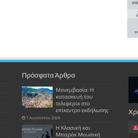
αίθ
0
33
Πρόσφατα Άρθρα
Μονεμβασία: Η
κατασκευή του
τελεφερίκ στο
επίκεντρο εκδήλωσης
Χρ
7 Αυγούστου 2026
Η Κλασική και
Μπαρόκ Μουσική