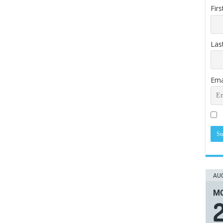
Fir
Las
Ema
AUG
ΜΟ