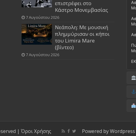
επιστρέφει στο
Ασ
Μ
Κάστρο Μονεμβασίας
7 Αυγούστου 2026
Ασ
Μο
Νεάπολη: Με μουσική
πλημμύρισαν οι κήποι
Ασ
του Limira Mare
Πυ
(βίντεο)
Μ
7 Αυγούστου 2026
ΕΚ
Δή
(Έ
Λι
Δ.
Μο
(Γ
Νο
Λι
Κ
Κέ
ΚΤ
eserved |
Όροι Χρήσης
Powered by
Wordpress
ΚΕ
Μο