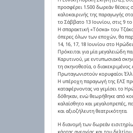
προσφέρει 1.500 δωρεάν θέσεις σ
καλοκαιρινής της παραγωγής στο
το Σάββατο 13 Ιουνίου, στις 9 το
Η σπαρακτική «Τόσκα» του Τζάκο
όπερες όλων των εποχών, θα παρ
14, 16, 17, 18 Ιουνίου στο Ηρώδ
Πρόκειται για μία μεγαλειώδη π
Καρυτινού, με εντυπωσιακά σκηνι
τη σκηνοθεσία, ο διακεκριμένος 
Πρωταγωνιστούν κορυφαίοι Έλλη
Η υπέροχη παραγωγή της ΕΛΣ πρ
καταφέρνοντας να γεμίσει το Ηρώ
δόθηκαν, ενώ θεωρήθηκε από κοιν
καλαίσθητο και μεγαλοπρεπές, π
και αξιοζήλευτη θεατρικότητα.
Η διανομή των δωρεάν εισιτηρίων
κάρτας ανεργίας και του δελτίου 