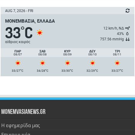
AUG 7, 2026 - FRI
ΜΟΝΕΜΒΑΣΙΆ, ΕΛΛΆΔΑ
33
C
°
12 km/h, ΝΔ
43%
757.56 mmHg
αίθριος καιρός
ΠΑΡ
ΣΑΒ
ΚΥΡ
ΔΕΥ
ΤΡΙ
08/07
08/08
08/09
08/10
08/11
°
°
°
°
°
33/27
C
34/28
C
33/30
C
32/29
C
33/27
C
Monemvasianews.gr
Η εφημερίδα μας
Επικοινωνία