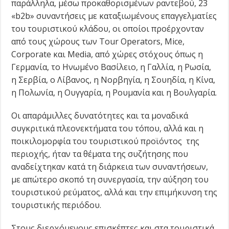
παράλληλα, μέσω προκαθορισμένων ραντεβού, 23
«b2b» συναντήσεις με καταξιωμένους επαγγελματίες
του τουριστικού κλάδου, οι οποίοι προέρχονταν
από τους χώρους των Tour Operators, Mice,
Corporate και Media, από χώρες στόχους όπως η
Γερμανία, το Ηνωμένο Βασίλειο, η Γαλλία, η Ρωσία,
η Σερβία, ο Λίβανος, η Νορβηγία, η Σουηδία, η Κίνα,
η Πολωνία, η Ουγγαρία, η Ρουμανία και η Βουλγαρία.
Οι απαράμιλλες δυνατότητες και τα μοναδικά
συγκριτικά πλεονεκτήματα του τόπου, αλλά και η
ποικιλομορφία του τουριστικού προϊόντος της
περιοχής, ήταν τα θέματα της συζήτησης που
αναδείχτηκαν κατά τη διάρκεια των συναντήσεων,
με απώτερο σκοπό τη συνεργασία, την αύξηση του
τουριστικού ρεύματος, αλλά και την επιμήκυνση της
τουριστικής περιόδου.
Στους διερχόμενους επισκέπτες και στα τουριστικά