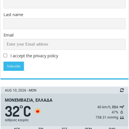
Last name
Email
I accept the privacy policy
AUG 10, 2026 - MON
ΜΟΝΕΜΒΑΣΙΆ, ΕΛΛΆΔΑ
32
C
°
40 km/h, ΒΒΑ
47%
758.31 mmHg
αίθριος καιρός
ΔΕΥ
ΤΡΙ
ΤΕΤ
ΠΈΜ
ΠΑΡ