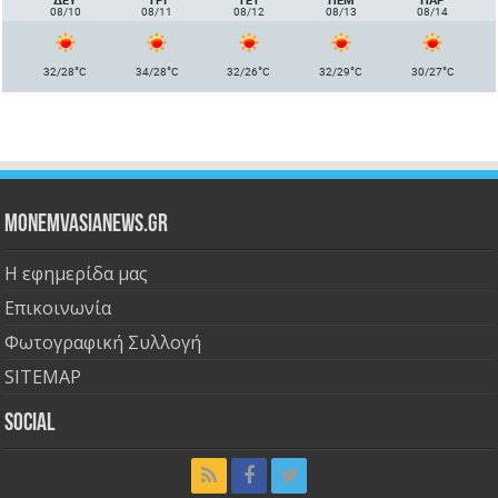
08/10
08/11
08/12
08/13
08/14
°
°
°
°
°
32/28
C
34/28
C
32/26
C
32/29
C
30/27
C
Monemvasianews.gr
Η εφημερίδα μας
Επικοινωνία
Φωτογραφική Συλλογή
SITEMAP
Social