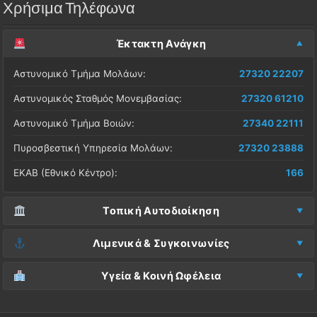
Χρήσιμα Τηλέφωνα
Έκτακτη Ανάγκη
Αστυνομικό Τμήμα Μολάων:
27320 22207
Αστυνομικός Σταθμός Μονεμβασίας:
27320 61210
Αστυνομικό Τμήμα Βοιών:
27340 22111
Πυροσβεστική Υπηρεσία Μολάων:
27320 23888
ΕΚΑΒ (Εθνικό Κέντρο):
166
Τοπική Αυτοδιοίκηση
Δήμος Μονεμβασίας (Έδρα):
27323 60500
Λιμενικά & Συγκοινωνίες
Δ.Ε. Μονεμβασίας (Γραφεία):
27323 60019
Λιμεναρχείο Μονεμβασίας:
27320 61266
Υγεία & Κοινή Ωφέλεια
ΚΕΠ Μολάων:
27323 60521
Λιμεναρχείο Νεάπολης:
27340 22228
Νοσοκομείο Μολάων:
27323 60100
ΚΕΠ Μονεμβασίας:
27323 60031