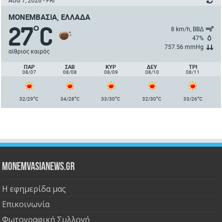
AUG 7, 2026 - FRI
ΜΟΝΕΜΒΑΣΙΆ, ΕΛΛΆΔΑ
27
C
°
8 km/h, ΒΒΔ
47%
757.56 mmHg
αίθριος καιρός
ΠΑΡ
ΣΑΒ
ΚΥΡ
ΔΕΥ
ΤΡΙ
08/07
08/08
08/09
08/10
08/11
°
°
°
°
°
32/29
C
34/28
C
33/30
C
32/30
C
33/26
C
Monemvasianews.gr
Η εφημερίδα μας
Επικοινωνία
Φωτογραφική Συλλογή