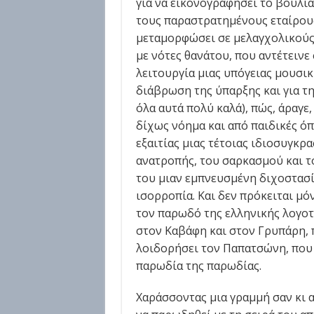
για να εικονογραφήσει το βουλι
τους παραστρατημένους εταίρου
μεταμορφώσει σε μελαγχολικούς 
με νότες θανάτου, που αντέτειν
λειτουργία μιας υπόγειας μουσική
διάβρωση της ύπαρξης και για τη
όλα αυτά πολύ καλά), πώς, άραγε
δίχως νόημα και από παιδικές όπ
εξαιτίας μιας τέτοιας ιδιοσυγκρ
ανατροπής, του σαρκασμού και 
του μιαν εμπνευσμένη διχοστασί
ισορροπία. Και δεν πρόκειται μόν
τον παρωδό της ελληνικής λογοτ
στον Καβάφη και στον Γρυπάρη, 
λοιδορήσει τον Παπατσώνη, που 
παρωδία της παρωδίας.
Χαράσσοντας μια γραμμή σαν κι α