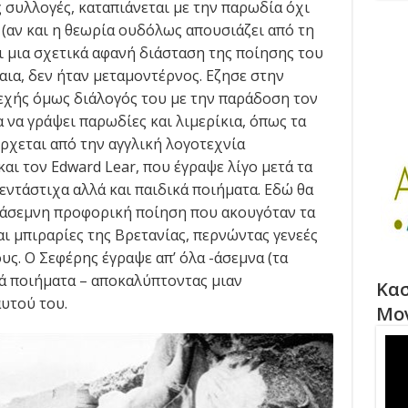
 συλλογές, καταπιάνεται με την παρωδία όχι
 (αν και η θεωρία ουδόλως απουσιάζει από τη
ει μια σχετικά αφανή διάσταση της ποίησης του
ια, δεν ήταν μεταμοντέρνος. Εζησε στην
εχής όμως διάλογός του με την παράδοση τον
α να γράψει παρωδίες και λιμερίκια, όπως τα
έρχεται από την αγγλική λογοτεχνία
αι τον Edward Lear, που έγραψε λίγο μετά τα
ντάστιχα αλλά και παιδικά ποιήματα. Εδώ θα
 άσεμνη προφορική ποίηση που ακουγόταν τα
ι μπιραρίες της Βρετανίας, περνώντας γενεές
υς. Ο Σεφέρης έγραψε απ’ όλα -άσεμνα (τα
κά ποιήματα – αποκαλύπτοντας μιαν
Κασ
υτού του.
Μο