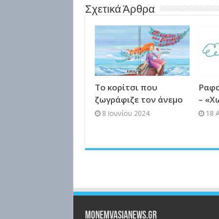
Σχετικά Άρθρα
Το κορίτσι που
Ραφα
ζωγράφιζε τον άνεμο
– «Χ
8 Ιουνίου 2024
18 
Monemvasianews.gr