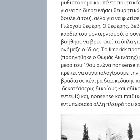
μυθιστόρημα και πέντε ποιητικές
για να τη διερευνήσει θεωρητικά
δουλειά του), αλλά για να φωτίσ
Γιώργου Σεφέρη. Ο Σεφέρης, βέβα
καρδιά του μοντερνισμού, ο συν
βοήθησε να βρει εκεί τα όπλα γι
ονόμαζε ο ίδιος. Το limerick προ
(προηγήθηκε ο Θωμάς Ακινάτης) κ
μέσα του 19ου αιώνα nonsense πε
πρέπει να συνυπολογίσουμε την
βράδια σε κέντρα διασκέδασης κα
δεκατέσσερις δικαίους και αδίκο
εντεψίζικα), nonsense και παιδι
εντυπωσιακά άλλη πλευρά του εα