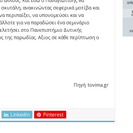
ό άλλους. Και εδώ ο Παναγιωτίδης θα
αίθ
 σκυτάλη, ανακινώντας σεφερικά μοτίβα και
να περιπαίξει, να υπονομεύσει και να
0
άλλοτε για να παραδώσει ένα σεμινάριο
μελετήσει στο Πανεπιστήμιο Δυτικής
33
ς της παρωδίας. Αξιος σε κάθε περίπτωση ο
Πηγή: tovima.gr
LinkedIn
Pinterest