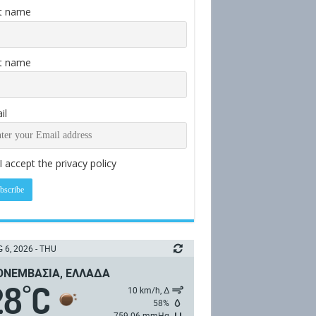
st name
t name
il
I accept the privacy policy
 6, 2026 - THU
ΝΕΜΒΑΣΙΆ, ΕΛΛΆΔΑ
28
C
°
10 km/h, Δ
58%
759.06 mmHg