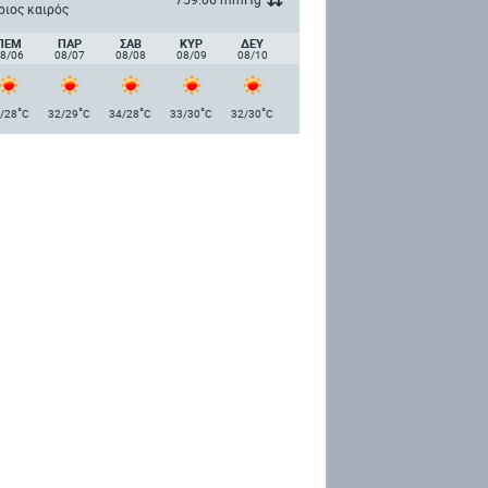
ριος καιρός
ΠΈΜ
ΠΑΡ
ΣΑΒ
ΚΥΡ
ΔΕΥ
8/06
08/07
08/08
08/09
08/10
°
°
°
°
°
/28
C
32/29
C
34/28
C
33/30
C
32/30
C