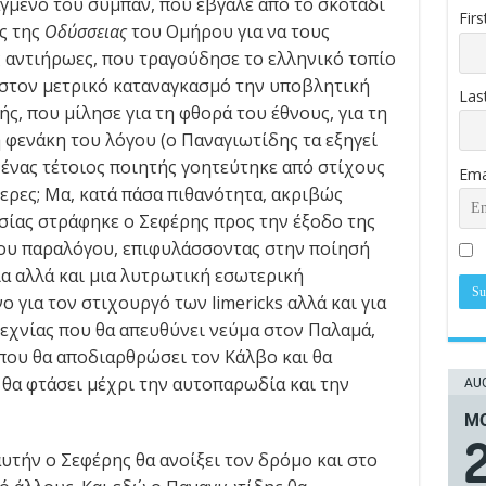
αγμένο του σύμπαν, που έβγαλε από το σκοτάδι
Fir
ς της
Οδύσσειας
του Ομήρου για να τους
αντιήρωες, που τραγούδησε το ελληνικό τοπίο
ε στον μετρικό καταναγκασμό την υποβλητική
Las
ς, που μίλησε για τη φθορά του έθνους, για τη
 φενάκη του λόγου (ο Παναγιωτίδης τα εξηγεί
, ένας τέτοιος ποιητής γοητεύτηκε από στίχους
Ema
ερες; Μα, κατά πάσα πιθανότητα, ακριβώς
ασίας στράφηκε ο Σεφέρης προς την έξοδο της
του παραλόγου, επιφυλάσσοντας στην ποίησή
α αλλά και μια λυτρωτική εσωτερική
ο για τον στιχουργό των limericks αλλά και για
εχνίας που θα απευθύνει νεύμα στον Παλαμά,
που θα αποδιαρθρώσει τον Κάλβο και θα
θα φτάσει μέχρι την αυτοπαρωδία και την
AUG
ΜΟ
υτήν ο Σεφέρης θα ανοίξει τον δρόμο και στο