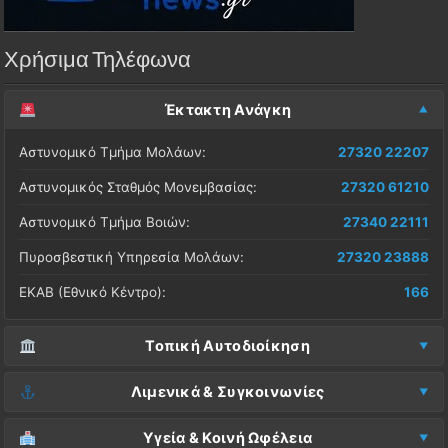
Χρήσιμα Τηλέφωνα
Έκτακτη Ανάγκη
Αστυνομικό Τμήμα Μολάων:
27320 22207
Αστυνομικός Σταθμός Μονεμβασίας:
27320 61210
Αστυνομικό Τμήμα Βοιών:
27340 22111
Πυροσβεστική Υπηρεσία Μολάων:
27320 23888
ΕΚΑΒ (Εθνικό Κέντρο):
166
Τοπική Αυτοδιοίκηση
Δήμος Μονεμβασίας (Έδρα):
27323 60500
Λιμενικά & Συγκοινωνίες
Δ.Ε. Μονεμβασίας (Γραφεία):
27323 60019
Λιμεναρχείο Μονεμβασίας:
27320 61266
Υγεία & Κοινή Ωφέλεια