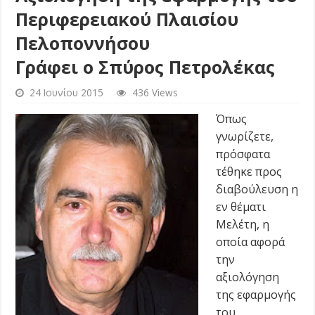
Περιφερειακού Πλαισίου
Πελοποννήσου
Γράφει ο Σπύρος Πετρολέκας
24 Ιουνίου 2015
436 Views
Όπως
γνωρίζετε,
πρόσφατα
τέθηκε προς
διαβούλευση η
εν θέματι
Μελέτη, η
οποία αφορά
την
αξιολόγηση
της εφαρμογής
του