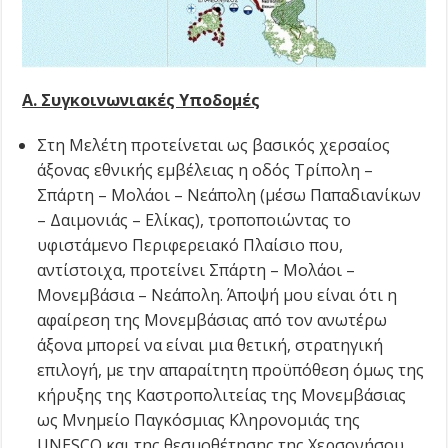
Α. Συγκοινωνιακές Υποδομές
Στη Μελέτη προτείνεται ως βασικός χερσαίος
άξονας εθνικής εμβέλειας η οδός Τρίπολη –
Σπάρτη – Μολάοι – Νεάπολη (μέσω Παπαδιανίκων
– Δαιμονιάς – Ελίκας), τροποποιώντας το
υφιστάμενο Περιφερειακό Πλαίσιο που,
αντίστοιχα, προτείνει Σπάρτη – Μολάοι –
Μονεμβάσια – Νεάπολη. Άποψή μου είναι ότι η
αφαίρεση της Μονεμβάσιας από τον ανωτέρω
άξονα μπορεί να είναι μια θετική, στρατηγική
επιλογή, με την απαραίτητη προϋπόθεση όμως της
κήρυξης της Καστροπολιτείας της Μονεμβάσιας
ως Μνημείο Παγκόσμιας Κληρονομιάς της
UNESCO και της θεσμοθέτησης της Χερσονήσου