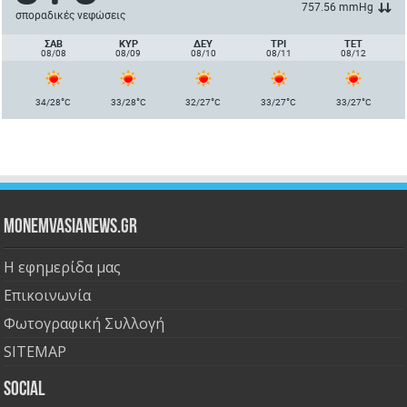
757.56 mmHg
σποραδικές νεφώσεις
ΣΑΒ
ΚΥΡ
ΔΕΥ
ΤΡΙ
ΤΕΤ
08/08
08/09
08/10
08/11
08/12
°
°
°
°
°
34/28
C
33/28
C
32/27
C
33/27
C
33/27
C
Monemvasianews.gr
Η εφημερίδα μας
Επικοινωνία
Φωτογραφική Συλλογή
SITEMAP
Social