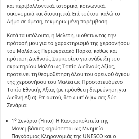
και περιβαλλοντικά, ιστορικά, κοινωνικά,
οικονομικά και διοικητικά. Επί τούτου, καλώ το
Δήμο σε άμεση, τεκμηριωμένη παρέμβαση.
Κατά τα υπόλοιπα, η Μελέτη, υιοθετώντας την
πρότασή μου για το χαρακτηρισμό της χερσονήσου
του Μαλέα ως Περιφερειακό Πάρκο, καθώς και
πρόταση Διεθνούς Συμποσίου για ανάδειξη του
ακρωτηρίου Μαλέα ως Τοπίο Διεθνούς Αξίας,
προτείνει τη θεσμοθέτηση όλου του ορεινού όγκου
της χερσονήσου του Μαλέα ως Προστατευόμενο
Τοπίο Εθνικής Αξίας (με πρόσθετη διερεύνηση για
Διεθνή Αξία). Επ’ αυτού, θέτω υπ’ όψιν σας δύο
Σενάρια:
ο
1
Σενάριο (Ήπιο): Η Καστροπολιτεία της
Μονεμβάσιας κηρύσσεται ως Μνημείο
Παγκόσμιας Κληρονομιάς της UNESCO και ο