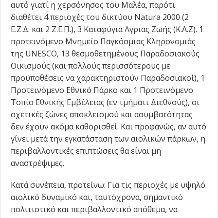
αυτό γιατί η χερσόνησος του Μαλέα, παρότι
διαθέτει 4 περιοχές του δικτύου Natura 2000 (2
Ε.Ζ.Δ. και 2 Ζ.Ε.Π.), 3 Καταφύγια Αγριας Ζωής (Κ.Α.Ζ). 1
προτεινόμενο Μνημείο Παγκόσμιας Κληρονομιάς
της UNESCO, 13 θεσμοθετημένους Παραδοσιακούς
Οικισμούς (και πολλούς περισσότερους με
προϋποθέσεις να χαρακτηριστούν Παραδοσιακοί), 1
Προτεινόμενο Εθνικό Πάρκο και 1 Προτεινόμενο
Τοπίο Εθνικής Εμβέλειας (εν τμήματι Διεθνούς), οι
σχετικές ζώνες αποκλεισμού και ασυμβατότητας
δεν έχουν ακόμα καθορισθεί. Και προφανώς, αν αυτό
γίνει μετά την εγκατάσταση των αιολικών πάρκων, η
περιβαλλοντικές επιπτώσεις θα είναι μη
αναστρέψιμες.
Κατά συνέπεια, προτείνω: Για τις περιοχές με υψηλό
αιολικό δυναμικό και, ταυτόχρονα, σημαντικό
πολιτιστικό και περιβαλλοντικό απόθεμα, να