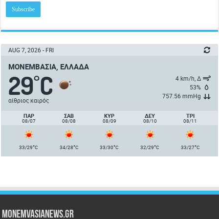
AUG 7, 2026 - FRI
ΜΟΝΕΜΒΑΣΙΆ, ΕΛΛΆΔΑ
29
C
°
4 km/h, Δ
53%
757.56 mmHg
αίθριος καιρός
ΠΑΡ
ΣΑΒ
ΚΥΡ
ΔΕΥ
ΤΡΙ
08/07
08/08
08/09
08/10
08/11
°
°
°
°
°
33/29
C
34/28
C
33/30
C
32/29
C
33/27
C
Monemvasianews.gr