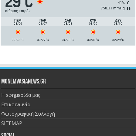
29
C
41%
758.31 mmHg
αίθριος καιρός
ΠΈΜ
ΠΑΡ
ΣΑΒ
ΚΥΡ
ΔΕΥ
08/06
08/07
08/08
08/09
08/10
°
°
°
°
°
32/28
C
33/27
C
34/28
C
33/30
C
32/29
C
Monemvasianews.gr
Η εφημερίδα μας
Επικοινωνία
Φωτογραφική Συλλογή
SITEMAP