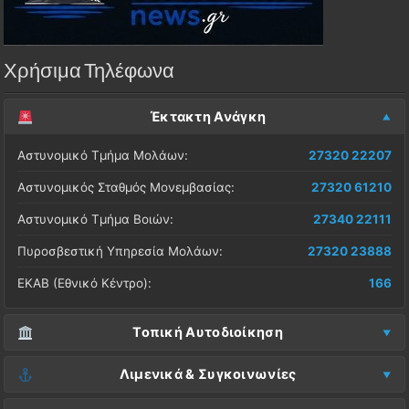
Χρήσιμα Τηλέφωνα
Έκτακτη Ανάγκη
Αστυνομικό Τμήμα Μολάων:
27320 22207
Αστυνομικός Σταθμός Μονεμβασίας:
27320 61210
Αστυνομικό Τμήμα Βοιών:
27340 22111
Πυροσβεστική Υπηρεσία Μολάων:
27320 23888
ΕΚΑΒ (Εθνικό Κέντρο):
166
Τοπική Αυτοδιοίκηση
Δήμος Μονεμβασίας (Έδρα):
27323 60500
Λιμενικά & Συγκοινωνίες
Δ.Ε. Μονεμβασίας (Γραφεία):
27323 60019
Λιμεναρχείο Μονεμβασίας:
27320 61266