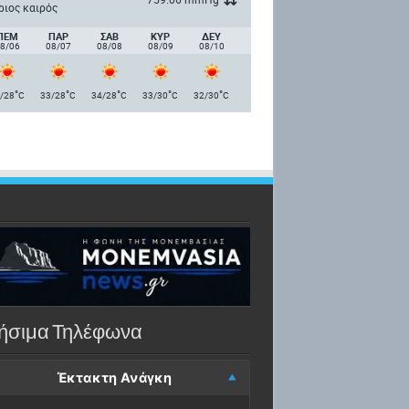
ριος καιρός
ΠΈΜ
ΠΑΡ
ΣΑΒ
ΚΥΡ
ΔΕΥ
8/06
08/07
08/08
08/09
08/10
°
°
°
°
°
/28
C
33/28
C
34/28
C
33/30
C
32/30
C
ήσιμα Τηλέφωνα
Έκτακτη Ανάγκη