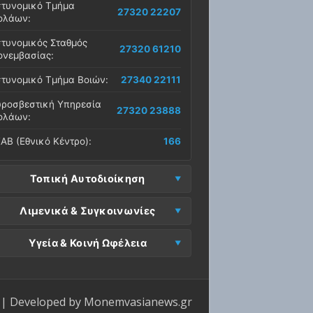
τυνομικό Τμήμα
27320 22207
ολάων:
τυνομικός Σταθμός
27320 61210
νεμβασίας:
τυνομικό Τμήμα Βοιών:
27340 22111
ροσβεστική Υπηρεσία
27320 23888
ολάων:
ΑΒ (Εθνικό Κέντρο):
166
Τοπική Αυτοδιοίκηση
μος Μονεμβασίας
Λιμενικά & Συγκοινωνίες
27323 60500
δρα):
μεναρχείο
Ε. Μονεμβασίας
Υγεία & Κοινή Ωφέλεια
27320 61266
27323 60019
νεμβασίας:
ραφεία):
σοκομείο Μολάων:
27323 60100
μεναρχείο Νεάπολης:
27340 22228
ΕΠ Μολάων:
27323 60521
ντρο Υγείας Νεάπολης:
27340 22500
ΕΛ Λακωνίας (Σταθμός
| Developed by
Monemvasianews.gr
Π Μονεμβασίας:
27323 60031
27320 22209
λάων):