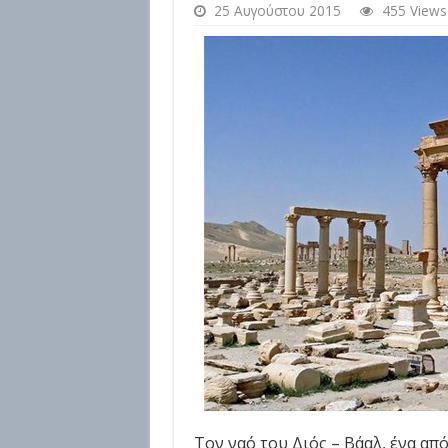
25 Αυγούστου 2015
455 Views
Τον ναό του Διός – Βάαλ, ένα απ