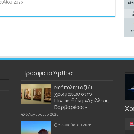
Ιουλίου 2026
αίθ
0
32
Πρόσφατα Άρθρα
Νεάπολη:Ταξίδι
χρωμάτων στην
Πινακοθήκη «Αχιλλέας
Βαρβαρέσος»
Χρ
6 Αυγούστου 2026
5 Αυγούστου 2026