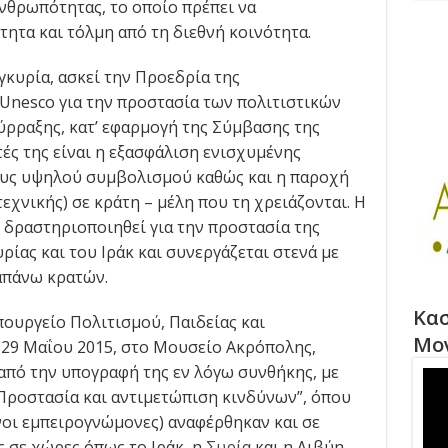
ανθρωπότητας, το οποίο πρέπει να
ητα και τόλμη από τη διεθνή κοινότητα.
γκυρία, ασκεί την Προεδρία της
Unesco για την προστασία των πολιτιστικών
ρραξης, κατ’ εφαρμογή της Σύμβασης της
τές της είναι η εξασφάλιση ενισχυμένης
ους υψηλού συμβολισμού καθώς και η παροχή
εχνικής) σε κράτη – μέλη που τη χρειάζονται. Η
 δραστηριοποιηθεί για την προστασία της
ρίας και του Ιράκ και συνεργάζεται στενά με
απάνω κρατών.
Κασ
πουργείο Πολιτισμού, Παιδείας και
Μο
29 Μαΐου 2015, στο Μουσείο Ακρόπολης,
 από την υπογραφή της εν λόγω συνθήκης, με
 Προστασία και αντιμετώπιση κινδύνων”, όπου
νοι εμπειρογνώμονες) αναφέρθηκαν και σε
ς σε χώρες όπως το Ιράκ, η
Συρία
και η Λιβύη.