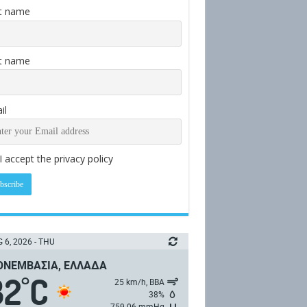
st name
t name
il
I accept the privacy policy
 6, 2026 - THU
ΝΕΜΒΑΣΙΆ, ΕΛΛΆΔΑ
32
C
°
25 km/h, ΒΒΑ
38%
759.06 mmHg