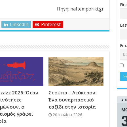
Fir
Πηγή: naftemporiki.gr
LinkedIn
Pinterest
Las
Ema
tzazz 2026: Όταν
Στούπα – Λεύκτρον:
οινότητες
Ένα συναρπαστικό
AUG
μώνουν, ο
ταξίδι στην ιστορία
ΜΟ
τισμός γράφει
20 Ιουλίου 2026
ρία