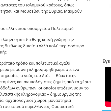
χαντιστές του ισλαμικού κράτους, όπως
οτήτων και Μουσείων της Συρίας, Μααμούν
του ελληνικού υπουργείου Πολιτισμού.
ελληνική και διεθνής κοινή γνώμη την
ας διεθνούς δικαίου αλλά πολύ περισσότερο
κής.
Εγκ
τρόπαιο τρόπο και πολιτιστικά αγαθά
ήμερα με οδύνη πληροφορηθήκαμε ότι ένα
σημασίας, ο ναός του Διός – Βάαλ (στην
ταμένες και ανυπολόγιστες ζημιές από τα χέρια
λόδοξων ανθρώπων, οι οποίοι επιδεικνύουν το
ολιτιστικής κληρονομιάς – δημιουργίας της
α, αρχαιολογικοί χώροι, μοναστήρια
ά του κοινού παρελθόντος. Ουσιαστικά