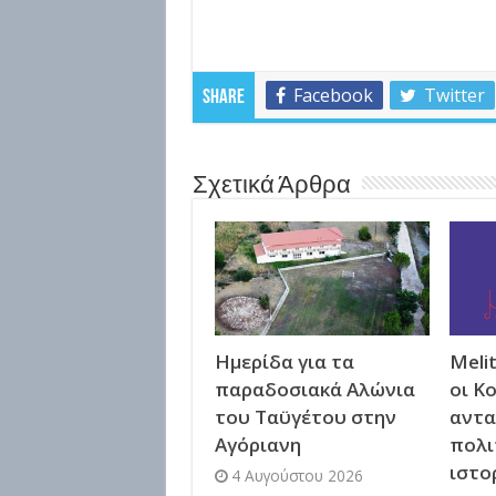
Facebook
Twitter
Share
Σχετικά Άρθρα
Ημερίδα για τα
Meli
παραδοσιακά Αλώνια
οι Κ
του Ταϋγέτου στην
αντα
Αγόριανη
πολι
ιστο
4 Αυγούστου 2026