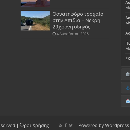
Ασ
Μ
Θανατηφόρο τροχαίο
Ασ
στην Απιδιά – Νεκρή
Μο
29χρονη οδηγός
Ασ
4 Αυγούστου 2026
Πυ
Μ
ΕΚ
Δή
(Έ
Λι
Δ.
Μο
(Γ
Νο
Λι
Κ
Κέ
ΚΤ
eserved |
Όροι Χρήσης
Powered by
Wordpress
ΚΕ
Μο