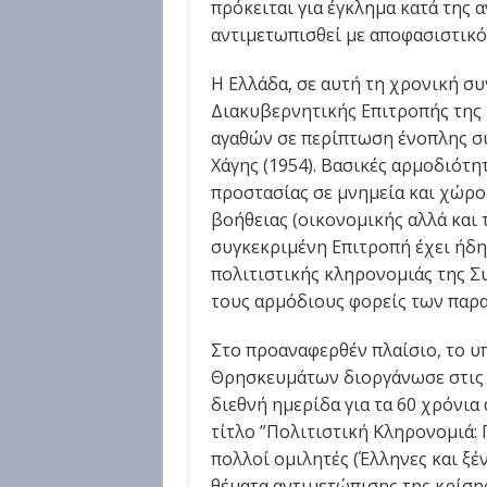
πρόκειται για έγκλημα κατά της 
αντιμετωπισθεί με αποφασιστικότ
Η Ελλάδα, σε αυτή τη χρονική συ
Διακυβερνητικής Επιτροπής της 
αγαθών σε περίπτωση ένοπλης σύ
Χάγης (1954). Βασικές αρμοδιότη
προστασίας σε μνημεία και χώρ
βοήθειας (οικονομικής αλλά και τ
συγκεκριμένη Επιτροπή έχει ήδη
πολιτιστικής κληρονομιάς της Συ
τους αρμόδιους φορείς των παρ
Στο προαναφερθέν πλαίσιο, το υ
Θρησκευμάτων διοργάνωσε στις 
διεθνή ημερίδα για τα 60 χρόνια
τίτλο ”Πολιτιστική Κληρονομιά:
πολλοί ομιλητές (Έλληνες και ξέ
θέματα αντιμετώπισης της κρίση