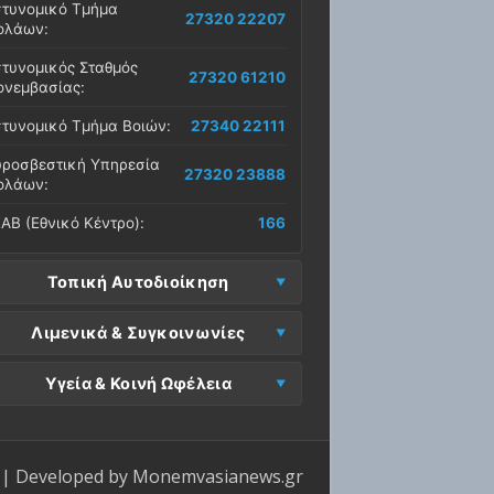
τυνομικό Τμήμα
27320 22207
ολάων:
τυνομικός Σταθμός
27320 61210
νεμβασίας:
τυνομικό Τμήμα Βοιών:
27340 22111
ροσβεστική Υπηρεσία
27320 23888
ολάων:
ΑΒ (Εθνικό Κέντρο):
166
Τοπική Αυτοδιοίκηση
μος Μονεμβασίας
Λιμενικά & Συγκοινωνίες
27323 60500
δρα):
μεναρχείο
Ε. Μονεμβασίας
Υγεία & Κοινή Ωφέλεια
27320 61266
27323 60019
νεμβασίας:
ραφεία):
σοκομείο Μολάων:
27323 60100
μεναρχείο Νεάπολης:
27340 22228
ΕΠ Μολάων:
27323 60521
ντρο Υγείας Νεάπολης:
27340 22500
ΕΛ Λακωνίας (Σταθμός
| Developed by
Monemvasianews.gr
Π Μονεμβασίας:
27323 60031
27320 22209
λάων):