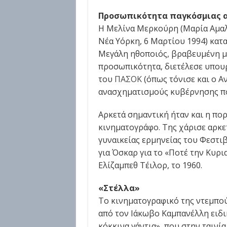
Προσωπικότητα παγκόσμιας α
Η Μελίνα Μερκούρη (Μαρία Αμαλ
Νέα Υόρκη, 6 Μαρτίου 1994) κατ
Μεγάλη ηθοποιός, βραβευμένη με
προσωπικότητα, διετέλεσε υπο
του
ΠΑΣΟΚ
(όπως τόνισε και ο Α
ανασχηματισμούς κυβέρνησης πο
Αρκετά σημαντική ήταν και η πορ
κινηματογράφο. Της χάρισε αρκε
γυναικείας ερμηνείας του Φεστι
για Όσκαρ για το «Ποτέ την Κυρι
Ελίζαμπεθ Τέιλορ, το 1960.
«Στέλλα»
Το κινηματογραφικό της ντεμπούτ
από τον Ιάκωβο Καμπανέλλη ειδικ
κόκκινα γάντια», που στην ταινία 