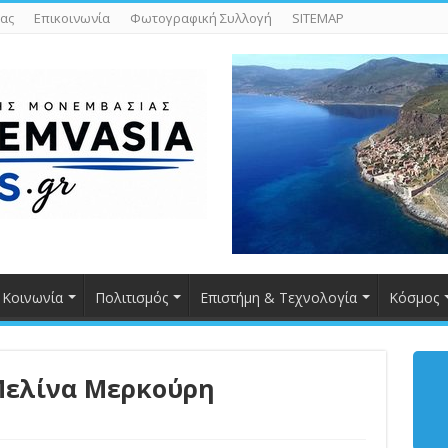
ας
Επικοινωνία
Φωτογραφική Συλλογή
SITEMAP
Κοινωνία
Πολιτισμός
Επιστήμη & Τεχνολογία
Κόσμος
 Μελίνα Μερκούρη
s