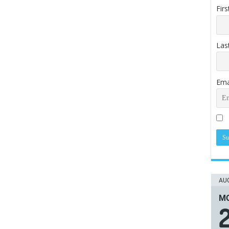
Fir
Las
Ema
AUG
ΜΟ