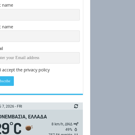
st name
t name
il
I accept the privacy policy
 7, 2026 - FRI
ΝΕΜΒΑΣΙΆ, ΕΛΛΆΔΑ
29
C
°
8 km/h, ΔΝΔ
49%
757.56 mmHg