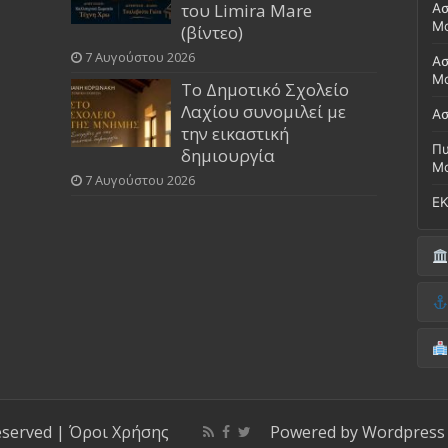
του Limira Mare
Ασ
Μ
(βίντεο)
7 Αυγούστου 2026
Ασ
Μο
Το Δημοτικό Σχολείο
Λαχίου συνομιλεί με
Ασ
την εικαστική
Πυ
δημιουργία
Μ
7 Αυγούστου 2026
ΕΚ
Δή
(Έ
Λι
Δ.
Μο
(Γ
Νο
Λι
Κ
Κέ
ΚΤ
eserved |
Όροι Χρήσης
Powered by
Wordpress
ΚΕ
Μο