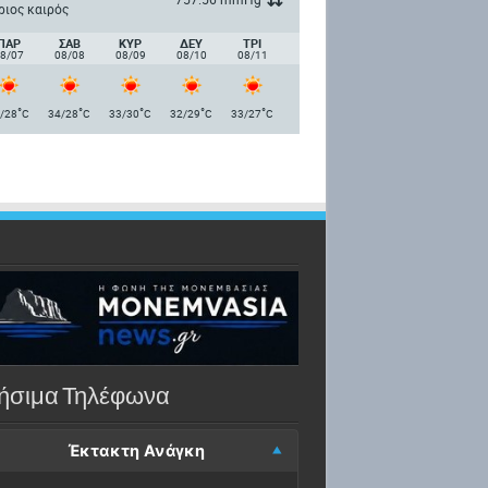
ριος καιρός
ΠΑΡ
ΣΑΒ
ΚΥΡ
ΔΕΥ
ΤΡΙ
8/07
08/08
08/09
08/10
08/11
°
°
°
°
°
/28
C
34/28
C
33/30
C
32/29
C
33/27
C
ήσιμα Τηλέφωνα
Έκτακτη Ανάγκη