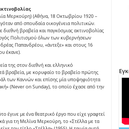
κτινοβολίας
ία Μερκούρη) (Αθήνα, 18 Οκτωβρίου 1920 –
αγόταν από σπουδαία οικογένεια πολιτικών.
 διεθνή βραβεία και παγκόσμιας ακτινοβολίας
υργός Πολιτισμού όλων των κυβερνήσεων
νδρέας Παπανδρέου, «άντεξε» και στους 16
υ έκανε).
εία της στον διεθνή και ελληνικό
Εγκ
τά βραβεία, με κορυφαίο το βραβείο πρώτης
βάλ των Καννών και επίσης μία υποψηφιότητα
ακή» (Never on Sunday), το οποίο έχασε από την
ο έγινε με ένα θεατρικό έργο που είχε γραφτεί
ά για τη Μελίνα Μερκούρη, το «Στέλλα με τα
είχε τον τίτλο «Στέλλα» (1955). Η ταινία αυτή