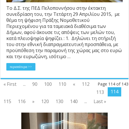
Το Δ.Σ. της ΠΕΔ Πελοποννήσου στην έκτακτη
συνεδρίαση του, την Τετάρτη 29 Απριλίου 2015, με
θέμα τη ψήφιση Πράξης Νομοθετικού
Περιεχομένου για τα ταμειακά διαθέσιμα των
Δήμων, αφού άκουσε τις απόψεις των μελών του,
κατά πλειοψηφία ψηφίζει : 1. Δηλώνει τη στήριξή
του στην εθνική διαπραγματευτική προσπάθεια, με
προϋπόθεση την παραμονή της χώρας μας στο ευρώ
και την ευρωζώνη, ισότιμο …
περισσότερα >>
« First
...
90
100
110
«
112
Page 114 of 143
114
113
115
116
»
120
130
140
...
Last »