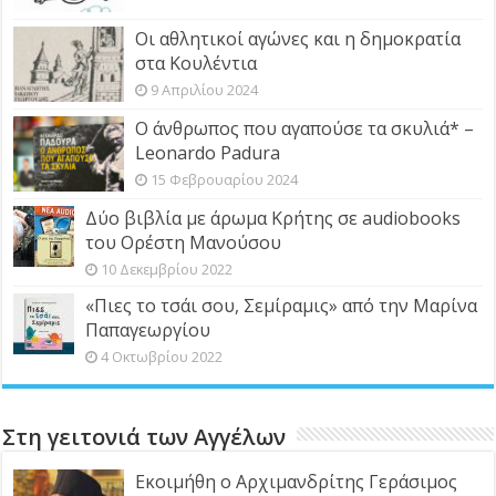
Οι αθλητικοί αγώνες και η δημοκρατία
στα Κουλέντια
9 Απριλίου 2024
Ο άνθρωπος που αγαπούσε τα σκυλιά* –
Leonardo Padura
15 Φεβρουαρίου 2024
Δύο βιβλία με άρωμα Κρήτης σε audiobooks
του Ορέστη Μανούσου
10 Δεκεμβρίου 2022
«Πιες το τσάι σου, Σεμίραμις» από την Μαρίνα
Παπαγεωργίου
4 Οκτωβρίου 2022
Στη γειτονιά των Αγγέλων
Εκοιμήθη ο Αρχιμανδρίτης Γεράσιμος