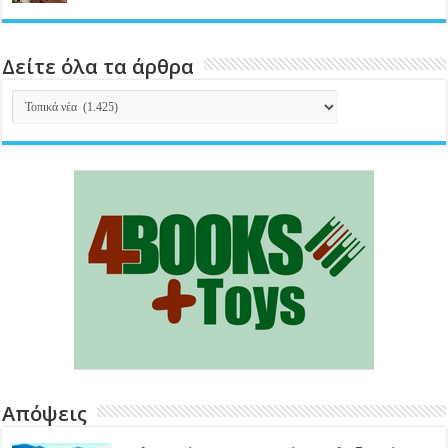
Δείτε όλα τα άρθρα
Δείτε
όλα
τα
άρθρα
Απόψεις