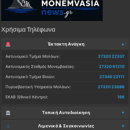
Χρήσιμα Τηλέφωνα
Έκτακτη Ανάγκη
Αστυνομικό Τμήμα Μολάων:
27320 22207
Αστυνομικός Σταθμός Μονεμβασίας:
27320 61210
Αστυνομικό Τμήμα Βοιών:
27340 22111
Πυροσβεστική Υπηρεσία Μολάων:
27320 23888
ΕΚΑΒ (Εθνικό Κέντρο):
166
Τοπική Αυτοδιοίκηση
Δήμος Μονεμβασίας (Έδρα):
27323 60500
Λιμενικά & Συγκοινωνίες