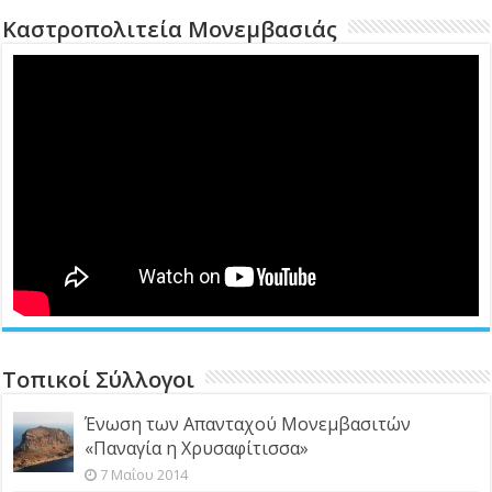
Καστροπολιτεία Μονεμβασιάς
Τοπικοί Σύλλογοι
Ένωση των Απανταχού Μονεμβασιτών
«Παναγία η Χρυσαφίτισσα»
7 Μαΐου 2014