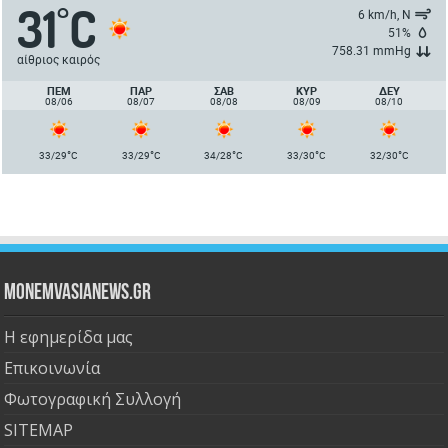
31
C
°
6 km/h, Ν
51%
758.31 mmHg
αίθριος καιρός
ΠΈΜ
ΠΑΡ
ΣΑΒ
ΚΥΡ
ΔΕΥ
08/06
08/07
08/08
08/09
08/10
°
°
°
°
°
33/29
C
33/29
C
34/28
C
33/30
C
32/30
C
Monemvasianews.gr
Η εφημερίδα μας
Επικοινωνία
Φωτογραφική Συλλογή
SITEMAP