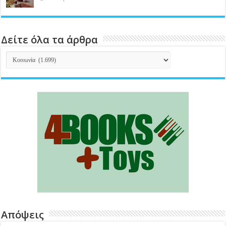
Δείτε όλα τα άρθρα
Δείτε
όλα
τα
άρθρα
Απόψεις