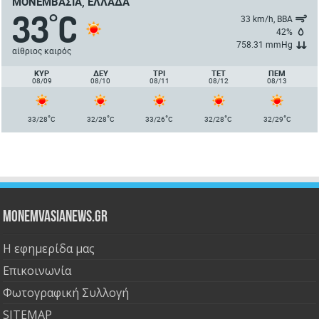
ΜΟΝΕΜΒΑΣΙΆ, ΕΛΛΆΔΑ
33
C
°
33 km/h, ΒΒΑ
42%
758.31 mmHg
αίθριος καιρός
ΚΥΡ
ΔΕΥ
ΤΡΙ
ΤΕΤ
ΠΈΜ
08/09
08/10
08/11
08/12
08/13
°
°
°
°
°
33/28
C
32/28
C
33/26
C
32/28
C
32/29
C
Monemvasianews.gr
Η εφημερίδα μας
Επικοινωνία
Φωτογραφική Συλλογή
SITEMAP