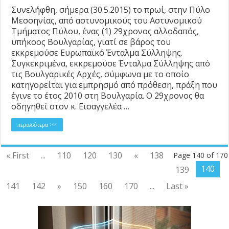
Συνελήφθη, σήμερα (30.5.2015) το πρωί, στην Πύλο
Μεσσηνίας, από αστυνομικούς του Αστυνομικού
Τμήματος Πύλου, ένας (1) 29χρονος αλλοδαπός,
υπήκοος Βουλγαρίας, γιατί σε βάρος του
εκκρεμούσε Ευρωπαϊκό Ένταλμα Σύλληψης.
Συγκεκριμένα, εκκρεμούσε Ένταλμα Σύλληψης από
τις Βουλγαρικές Αρχές, σύμφωνα με το οποίο
κατηγορείται για εμπρησμό από πρόθεση, πράξη που
έγινε το έτος 2010 στη Βουλγαρία. Ο 29χρονος θα
οδηγηθεί στον κ. Εισαγγελέα …
περισσότερα >>
« First
...
110
120
130
«
138
Page 140 of 170
140
139
141
142
»
150
160
170
...
Last »