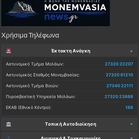
Χρήσιμα Τηλέφωνα
Έκτακτη Ανάγκη
Αστυνομικό Τμήμα Μολάων:
27320 22207
Αστυνομικός Σταθμός Μονεμβασίας:
27320 61210
Αστυνομικό Τμήμα Βοιών:
27340 22111
Πυροσβεστική Υπηρεσία Μολάων:
27320 23888
ΕΚΑΒ (Εθνικό Κέντρο):
166
Τοπική Αυτοδιοίκηση
Δήμος Μονεμβασίας (Έδρα):
27323 60500
Λιμενικά & Συγκοινωνίες