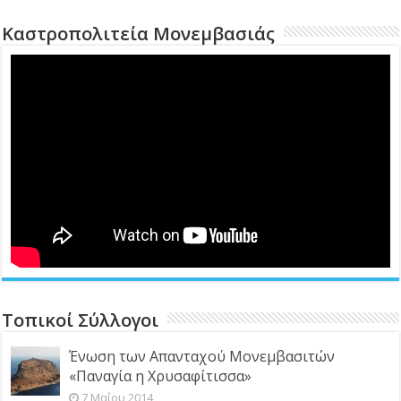
Καστροπολιτεία Μονεμβασιάς
Τοπικοί Σύλλογοι
Ένωση των Απανταχού Μονεμβασιτών
«Παναγία η Χρυσαφίτισσα»
7 Μαΐου 2014