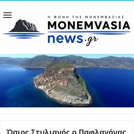
Όσιος Στυλιανός ο Παφλαγόνας