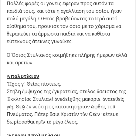
Πολλές φορές οι γονείς έφεραν προς αυτόν τα
παιδιά τους, και τότε η αγαλλίαση του οσίου ήταν
πολύ μεγάλη. Ο Θεός βραβεύοντας το Ιερό αυτό
αίσθημα του, προίκισε τον όσιο με το χάρισμα να
θεραπεύει τα άρρωστα παιδιά και να καθίστα
εύτεκνους άτεκνες γυναίκες.
Ο Όσιος Στυλιανός κοιμήθηκε πλήρης ήμερων αλλά
και αρετών.
Ἀ
πολυτ
ί
κιο
ν
Ἦχος γ’. Θείας πίστεως.
Στήλη ἔμψυχος τῆς ἐγκρατείας, στῦλος ἄσειστος τῆς
Ἐκκλησίας Στυλιανὲ ἀνεδείχθης μακάριε· ἀνατεθεὶς
γὰρ Θεῷ ἐκ νεότητος κατοικητήριον ὤφθης τοῦ
Πνεύματος. Πάτερ ὅσιε Χριστὸν τὸν Θεὸν ἱκέτευε
δωρίσασθαι ἡμῖν τὸ μέγα ἔλεος.
Ἕ
τερον
Ἀ
πολυτ
ί
κιο
ν