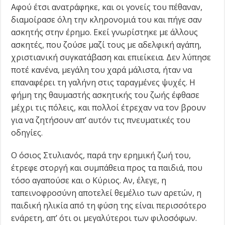
Αφού έτσι ανατράφηκε, και οι γονείς του πέθαναν,
διαμοίρασε όλη την κληρονομιά του και πήγε σαν
ασκητής στην έρημο. Εκεί γνωρίστηκε με άλλους
ασκητές, που ζούσε μαζί τους με αδελφική αγάπη,
χριστιανική συγκατάβαση και επιείκεια. Δεν λύπησε
ποτέ κανένα, μεγάλη του χαρά μάλιστα, ήταν να
επαναφέρει τη γαλήνη στις ταραγμένες ψυχές. Η
φήμη της θαυμαστής ασκητικής του ζωής έφθασε
μέχρι τις πόλεις, και πολλοί έτρεχαν να τον βρουν
για να ζητήσουν απ’ αυτόν τις πνευματικές του
οδηγίες.
Ο όσιος Στυλιανός, παρά την ερημική ζωή του,
έτρεφε στοργή και συμπάθεια προς τα παιδιά, που
τόσο αγαπούσε και ο Κύριος. Αν, έλεγε, η
ταπεινοφροσύνη αποτελεί θεμέλιο των αρετών, η
παιδική ηλικία από τη φύση της είναι περισσότερο
ενάρετη, απ’ ότι οι μεγαλύτεροι των φιλοσόφων.