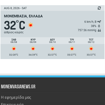
AUG 8, 2026 - SAT
ΜΟΝΕΜΒΑΣΙΆ, ΕΛΛΆΔΑ
32
C
°
6 km/h, Β
38%
757.56 mmHg
αίθριος καιρός
ΣΑΒ
ΚΥΡ
ΔΕΥ
ΤΡΙ
ΤΕΤ
08/08
08/09
08/10
08/11
08/12
°
°
°
°
°
32/28
C
34/29
C
32/27
C
33/27
C
33/27
C
Monemvasianews.gr
Η εφημερίδα μας
Επικοινωνία