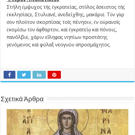
Στήλη ἐμψυχος τῆς ἐγκρατείας, στῦλος ἄσειστος τῆς
ἐκκλησίαςε, Στυλιανέ, ἀνεδείχθης, μακάριε. Τὸν γὰρ
σὸν πλοῦτον σκορπίσας τοῖς πένησιν, ἐν οὐρανοῖς
ἐκομίσω τὸν ἄφθαρτον, καὶ ἐγκρατείᾳ καὶ πόνοις,
πανόλβιε, χάριν εἴληφας νηπίων προστάτης
γενόμενος καὶ φύλαξ νεογνῶν ἀπροσμάχητος.
Σχετικά Άρθρα