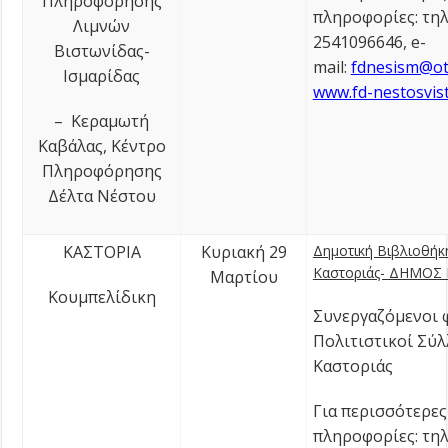
Πληροφόρησης
πληροφορίες: τηλ
Λιμνών
2541096646, e-
Βιστωνίδας-
mail:
fdnesism@ot
Ισμαρίδας
www.fd-nestosvist
– Κεραμωτή
Καβάλας, Κέντρο
Πληροφόρησης
Δέλτα Νέστου
ΚΑΣΤΟΡΙΑ
Κυριακή 29
Δημοτική Βιβλιοθήκ
Καστοριάς- ΔΗΜΟΣ
Μαρτίου
Κουμπελίδικη
Συνεργαζόμενοι φ
Πολιτιστικοί Σύλ
Καστοριάς
Για περισσότερες
πληροφορίες: τηλ