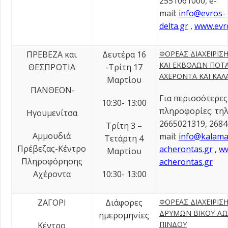
2551061000, e-
mail:
info@evros-
delta.gr
,
www.evro
ΠΡΕΒΕΖΑ και
Δευτέρα 16
ΦΟΡΕΑΣ ΔΙΑΧΕΙΡΙΣ
ΚΑΙ ΕΚΒΟΛΩΝ ΠΟ
ΘΕΣΠΡΩΤΙΑ
-Τρίτη 17
ΑΧΕΡΟΝΤΑ ΚΑΙ ΚΑ
Μαρτίου
ΠΑΝΘΕΟΝ-
Για περισσότερες
10:30- 13:00
πληροφορίες: τηλ
Ηγουμενίτσα
2665021319, 2684
Τρίτη 3 –
Αμμουδιά
mail:
info@kalama
Τετάρτη 4
Πρέβεζας-Κέντρο
acherontas.gr
,
ww
Μαρτίου
Πληροφόρησης
acherontas.gr
Αχέροντα
10:30- 13:00
ΖΑΓΟΡΙ
Διάφορες
ΦΟΡΕΑΣ ΔΙΑΧΕΙΡΙΣ
ΔΡΥΜΩΝ ΒΙΚΟΥ-ΑΩ
ημερομηνίες
ΠΙΝΔΟΥ
Κέντρο