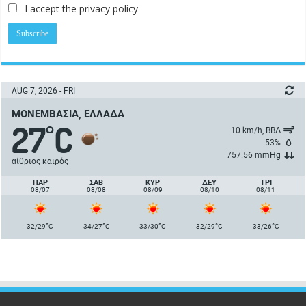
I accept the privacy policy
AUG 7, 2026 - FRI
ΜΟΝΕΜΒΑΣΙΆ, ΕΛΛΆΔΑ
27
C
°
10 km/h, ΒΒΔ
53%
757.56 mmHg
αίθριος καιρός
ΠΑΡ
ΣΑΒ
ΚΥΡ
ΔΕΥ
ΤΡΙ
08/07
08/08
08/09
08/10
08/11
°
°
°
°
°
32/29
C
34/27
C
33/30
C
32/29
C
33/26
C