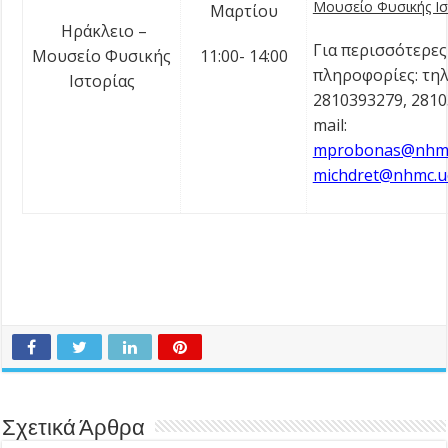
Μουσείο Φυσικής Ισ
Μαρτίου
Ηράκλειο –
Για περισσότερες
Μουσείο Φυσικής
11:00- 14:00
πληροφορίες: τηλ
Ιστορίας
2810393279, 2810
mail:
mprobonas@nhmc
michdret@nhmc.u
Σχετικά Άρθρα