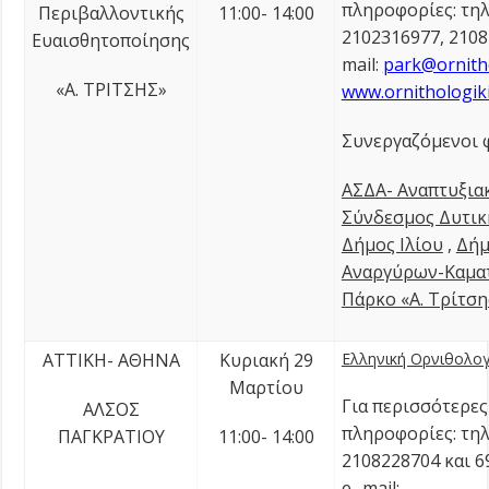
πληροφορίες: τηλ
Περιβαλλοντικής
11:00- 14:00
2102316977, 2108
Ευαισθητοποίησης
mail:
park@ornitho
«Α. ΤΡΙΤΣΗΣ»
www.ornithologiki
Συνεργαζόμενοι φ
ΑΣΔΑ- Αναπτυξια
Σύνδεσμος Δυτικ
Δήμος Ιλίου
,
Δήμ
Αναργύρων-Καμα
Πάρκο «Α. Τρίτση
ΑΤΤΙΚΗ- ΑΘΗΝΑ
Κυριακή 29
Ελληνική Ορνιθολογι
Μαρτίου
Για περισσότερες
ΑΛΣΟΣ
πληροφορίες: τηλ
ΠΑΓΚΡΑΤΙΟΥ
11:00- 14:00
2108228704 και 6
e- mail: