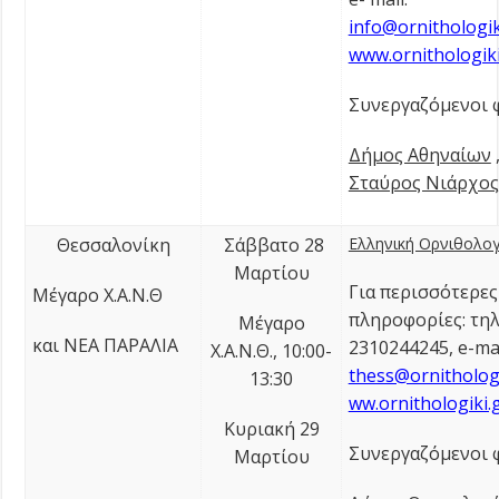
info@ornithologik
www.ornithologiki
Συνεργαζόμενοι φ
Δήμος Αθηναίων
Σταύρος Νιάρχος
Θεσσαλονίκη
Σάββατο 28
Ελληνική Ορνιθολογι
Μαρτίου
Για περισσότερες
Μέγαρο Χ.Α.Ν.Θ
πληροφορίες: τηλ
Μέγαρο
και ΝΕΑ ΠΑΡΑΛΙΑ
2310244245, e-mai
Χ.Α.Ν.Θ., 10:00-
thess@ornithologi
13:30
ww.ornithologiki.
Κυριακή 29
Συνεργαζόμενοι φ
Μαρτίου