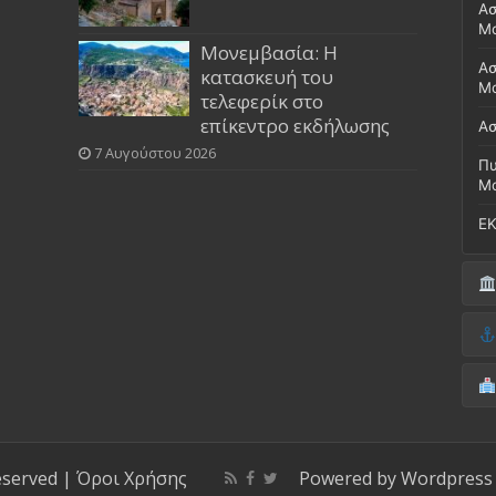
Ασ
Μ
Μονεμβασία: Η
Ασ
κατασκευή του
Μο
τελεφερίκ στο
επίκεντρο εκδήλωσης
Ασ
7 Αυγούστου 2026
Πυ
Μ
ΕΚ
Δή
(Έ
Λι
Δ.
Μο
(Γ
Νο
Λι
Κ
Κέ
ΚΤ
eserved |
Όροι Χρήσης
Powered by
Wordpress
ΚΕ
Μο