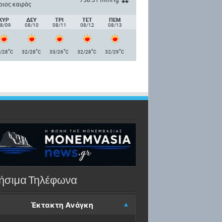
ριος καιρός
ΚΥΡ
ΔΕΥ
ΤΡΙ
ΤΕΤ
ΠΈΜ
8/09
08/10
08/11
08/12
08/13
°
°
°
°
°
/28
C
32/28
C
33/26
C
32/28
C
32/29
C
ήσιμα Τηλέφωνα
Έκτακτη Ανάγκη