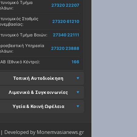
τυνομικό Τμήμα
27320 22207
ολάων:
τυνομικός Σταθμός
27320 61210
νεμβασίας:
τυνομικό Τμήμα Βοιών:
27340 22111
ροσβεστική Υπηρεσία
27320 23888
ολάων:
ΑΒ (Εθνικό Κέντρο):
166
Τοπική Αυτοδιοίκηση
μος Μονεμβασίας
Λιμενικά & Συγκοινωνίες
27323 60500
δρα):
μεναρχείο
Ε. Μονεμβασίας
Υγεία & Κοινή Ωφέλεια
27320 61266
27323 60019
νεμβασίας:
ραφεία):
σοκομείο Μολάων:
27323 60100
μεναρχείο Νεάπολης:
27340 22228
ΕΠ Μολάων:
27323 60521
ντρο Υγείας Νεάπολης:
27340 22500
ΕΛ Λακωνίας (Σταθμός
| Developed by
Monemvasianews.gr
Π Μονεμβασίας:
27323 60031
27320 22209
λάων):