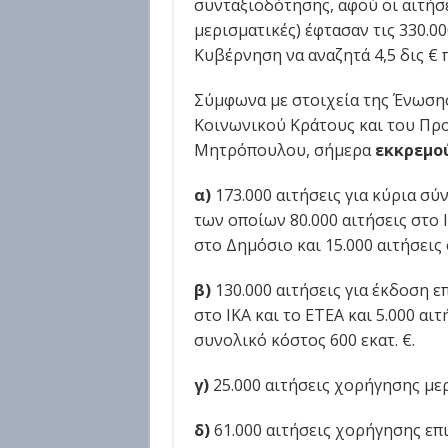
συνταξιοδότησης, αφού οι αιτήσε
μερισματικές) έφτασαν τις 330.000
Κυβέρνηση να αναζητά 4,5 δις € 
Σύμφωνα με στοιχεία της Ένωσης
Κοινωνικού Κράτους και του Προ
Μητρόπουλου, σήμερα
εκκρεμο
α)
173.000 αιτήσεις για κύρια σύ
των οποίων 80.000 αιτήσεις στο Ι
στο Δημόσιο και 15.000 αιτήσεις
β)
130.000 αιτήσεις για έκδοση 
στο ΙΚΑ και το ΕΤΕΑ και 5.000 αι
συνολικό κόστος 600 εκατ. €.
γ)
25.000 αιτήσεις χορήγησης μερ
δ)
61.000 αιτήσεις χορήγησης επι