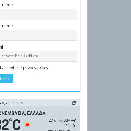
st name
t name
il
I accept the privacy policy
 9, 2026 - SUN
ΝΕΜΒΑΣΙΆ, ΕΛΛΆΔΑ
32
C
°
27 km/h, ΒΒΑ
42%
758.31 mmHg