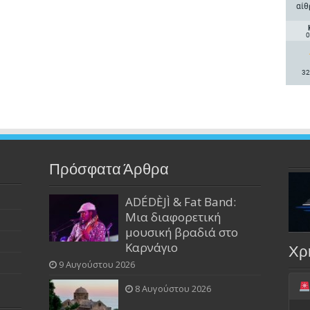
αίθ
0
32
Πρόσφατα Άρθρα
ADÉDÈJÌ & Fat Band:
Μια διαφορετική
μουσική βραδιά στο
Καρνάγιο
Χρ
9 Αυγούστου 2026
8 Αυγούστου 2026