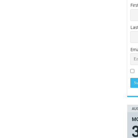
Fir
Las
Ema
AUG
ΜΟ