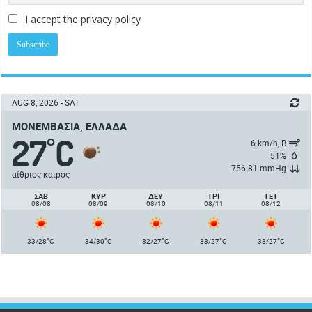
I accept the privacy policy
AUG 8, 2026 - SAT
ΜΟΝΕΜΒΑΣΙΆ, ΕΛΛΆΔΑ
27
C
°
6 km/h, Β
51%
756.81 mmHg
αίθριος καιρός
ΣΑΒ
ΚΥΡ
ΔΕΥ
ΤΡΙ
ΤΕΤ
08/08
08/09
08/10
08/11
08/12
°
°
°
°
°
33/28
C
34/30
C
32/27
C
33/27
C
33/27
C