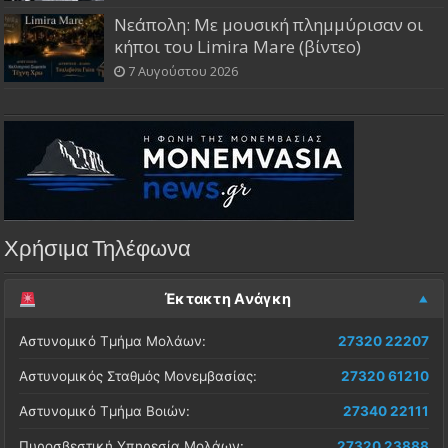
Νεάπολη: Με μουσική πλημμύρισαν οι
κήποι του Limira Mare (βίντεο)
7 Αυγούστου 2026
Χρήσιμα Τηλέφωνα
Έκτακτη Ανάγκη
Αστυνομικό Τμήμα Μολάων:
27320 22207
Αστυνομικός Σταθμός Μονεμβασίας:
27320 61210
Αστυνομικό Τμήμα Βοιών:
27340 22111
Πυροσβεστική Υπηρεσία Μολάων:
27320 23888