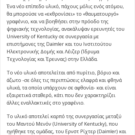
Ένα νέο επίπεδο υλικό, πάχους μόλις ενός ατόμου,
θα μπορούσε να «εκθρονίσει» το «θαυματουργό»
γραφένιο, και να βοηθήσει στην πρόοδο της
ψηφιακής τεχνολογίας, ανακάλυψαν ερευνητές του
University of Kentucky σε συνεργασία με
επιστήμονες της Daimler και του Ινστιτούτου
Ηλεκτρονικής Δομής και Λέιζερ (Ίδρυμα
Τεχνολογίας και Έρευνας) στην Ελλάδα.
To νέο υλικό αποτελείται από πυρίτιο, βόριο και
άζωτο -σε όλες τις περιπτώσεις ελαφρά και φθηνά
υλικά, τα οποία υπάρχουν σε αφθονία- και είναι
εξαιρετικά σταθερό, κάτι που δεν χαρακτηρίζει
άλλες εναλλακτικές στο γραφένιο.
Το υλικό αποτελεί καρπό της συνεργασίας μεταξύ
του Μαντού Μενόν (University of Kentucky), που
ηγήθηκε της ομάδας, του Ερνστ Ρίχτερ (Daimler) και