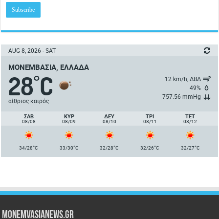
AUG 8, 2026 - SAT
ΜΟΝΕΜΒΑΣΙΆ, ΕΛΛΆΔΑ
28
C
°
12 km/h, ΔΒΔ
49%
757.56 mmHg
αίθριος καιρός
ΣΑΒ
ΚΥΡ
ΔΕΥ
ΤΡΙ
ΤΕΤ
08/08
08/09
08/10
08/11
08/12
°
°
°
°
°
34/28
C
33/30
C
32/28
C
32/26
C
32/27
C
Monemvasianews.gr