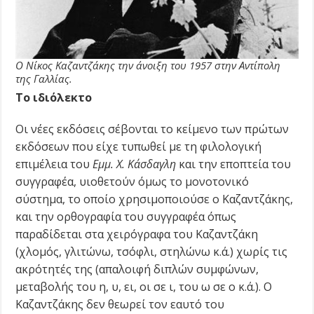
Ο Νίκος Καζαντζάκης την άνοιξη του 1957 στην Αντίπολη
της Γαλλίας.
Το ιδιόλεκτο
Οι νέες εκδόσεις σέβονται το κείμενο των πρώτων
εκδόσεων που είχε τυπωθεί με τη φιλολογική
επιμέλεια του
Εμμ. Χ. Κάσδαγλη
και την εποπτεία του
συγγραφέα, υιοθετούν όμως το μονοτονικό
σύστημα, το οποίο χρησιμοποιούσε ο Καζαντζάκης,
και την ορθογραφία του συγγραφέα όπως
παραδίδεται στα χειρόγραφα του Καζαντζάκη
(χλομός, γλιτώνω, τσόφλι, στηλώνω κ.ά.) χωρίς τις
ακρότητές της (απαλοιφή διπλών συμφώνων,
μεταβολής του η, υ, ει, οι σε ι, του ω σε ο κ.ά.). Ο
Καζαντζάκης δεν θεωρεί τον εαυτό του