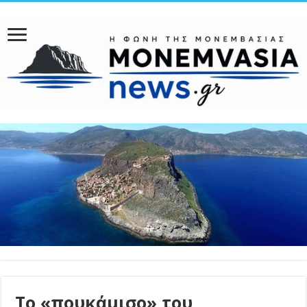
Το «πουκάμισο» του