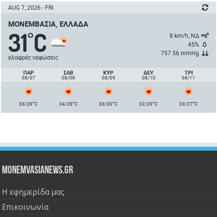
AUG 7, 2026 - FRI
ΜΟΝΕΜΒΑΣΙΆ, ΕΛΛΆΔΑ
31
C
°
8 km/h, ΝΔ
45%
757.56 mmHg
ελαφρές νεφώσεις
ΠΑΡ
ΣΑΒ
ΚΥΡ
ΔΕΥ
ΤΡΙ
08/07
08/08
08/09
08/10
08/11
°
°
°
°
°
33/29
C
34/28
C
33/30
C
32/29
C
33/27
C
Monemvasianews.gr
Η εφημερίδα μας
Επικοινωνία