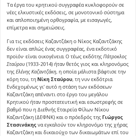
Τα έργα του κρητικού συγγραφέα κυκλοφορούν σε
νέες ελκυστικές εκδόσεις, σε μονοτονικό σύστημα
και απλοποιημένη ορθογραφία, με εισαγωγές,
επίμετρα και σημειώσεις.
Για τις εκδόσεις Καζαντζάκη ο Νίκος Καζαντζάκης
δεν είναι απλώς ένας συγγραφέας, ένα εκδοτικό
προϊόν· είναι οικογένεια. Ο τέως εκδότης
Πάτροκλος
Σταύρου
(1933-2014) ήταν θετός γιος και κληρονόμος
της
Ελένης Καζαντζάκη
, η οποία μάλιστα βάφτισε την
κόρη του, τη
Νίκη Σταύρου
, τη νυν εκδότρια.
Ενδεχομένως γι’ αυτό η στάση των εκδόσεων
Καζαντζάκη απέναντι στο έργο του μεγάλου
Κρητικού ήταν προστατευτική και εσωστρεφής σε
βαθμό που η Διεθνής Εταιρεία Φίλων Νίκου
Καζαντζάκη (ΔΕΦΝΚ) και ο πρόεδρός της
Γιώργος
Στασινάκης
να εγκαλούν τον κληρονόμο της χήρας
Καζαντζάκη και δικαιούχο των δικαιωμάτων επί του