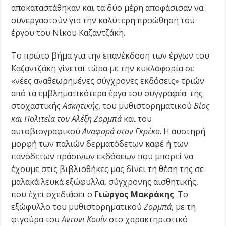
αποκαταστάθηκαν και τα δύο μέρη αποφάσισαν να
συνεργαστούν για την καλύτερη προώθηση του
έργου του Νίκου Καζαντζάκη.
Το πρώτο βήμα για την επανέκδοση των έργων του
Καζαντζάκη γίνεται τώρα με την κυκλοφορία σε
«νέες αναθεωρημένες σύγχρονες εκδόσεις» τριών
από τα εμβληματικότερα έργα του συγγραφέα: της
στοχαστικής
Ασκητικής
, του μυθιστορηματικού
Βίος
και Πολιτεία του Αλέξη Ζορμπά
και του
αυτοβιογραφικού
Αναφορά στον Γκρέκο
. Η αυστηρή
μορφή των παλιών δερματόδετων καφέ ή των
πανόδετων πράσινων εκδόσεων που μπορεί να
έχουμε στις βιβλιοθήκες μας δίνει τη θέση της σε
μαλακά λευκά εξώφυλλα, σύγχρονης αισθητικής,
που έχει σχεδιάσει ο
Γιώργος Μακράκης
. Το
εξώφυλλο του μυθιστορηματικού
Ζορμπά
, με τη
φιγούρα του
Αντονι Κουίν
στο χαρακτηριστικό