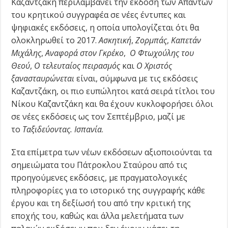
Καζαντζάκη περιλαμβάνει την έκδοση των Απάντων
του κρητικού συγγραφέα σε νέες έντυπες και
ψηφιακές εκδόσεις, η οποία υπολογίζεται ότι θα
ολοκληρωθεί το 2017.
Ασκητική
,
Ζορμπάς
,
Καπετάν
Μιχάλης
,
Αναφορά στον Γκρέκο
,
Ο Φτωχούλης του
Θεού
,
Ο τελευταίος πειρασμός
και
Ο Χριστός
ξανασταυρώνεται
είναι, σύμφωνα με τις εκδόσεις
Καζαντζάκη, οι πιο ευπώλητοι κατά σειρά τίτλοι του
Νίκου Καζαντζάκη και θα έχουν κυκλοφορήσει όλοι
σε νέες εκδόσεις ως τον Σεπτέμβριο, μαζί με
το
Ταξιδεύοντας. Ισπανία
.
Στα επίμετρα των νέων εκδόσεων αξιοποιούνται τα
σημειώματα του Πάτροκλου Σταύρου από τις
προηγούμενες εκδόσεις, με πραγματολογικές
πληροφορίες για το ιστορικό της συγγραφής κάθε
έργου και τη δεξίωσή του από την κριτική της
εποχής του, καθώς και άλλα μελετήματα των