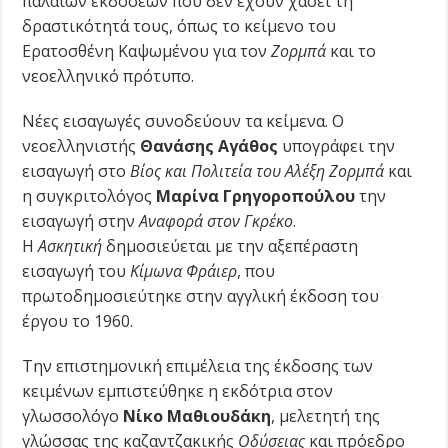
παλαιών εκδόσεων που δεν έχουν χάσει τη
δραστικότητά τους, όπως το κείμενο του
Ερατοσθένη Καψωμένου για τον
Ζορμπά
και το
νεοελληνικό πρότυπο.
Νέες εισαγωγές συνοδεύουν τα κείμενα. Ο
νεοελληνιστής
Θανάσης Αγάθος
υπογράφει την
εισαγωγή στο
Βίος και Πολιτεία του Αλέξη Ζορμπά
και
η συγκριτολόγος
Μαρίνα Γρηγοροπούλου
την
εισαγωγή στην
Αναφορά στον Γκρέκο
.
Η
Ασκητική
δημοσιεύεται με την αξεπέραστη
εισαγωγή του
Κίμωνα Φράιερ
, που
πρωτοδημοσιεύτηκε στην αγγλική έκδοση του
έργου το 1960.
Την επιστημονική επιμέλεια της έκδοσης των
κειμένων εμπιστεύθηκε η εκδότρια στον
γλωσσολόγο
Νίκο Μαθιουδάκη
, μελετητή της
γλώσσας της καζαντζακικής
Οδύσειας
και πρόεδρο