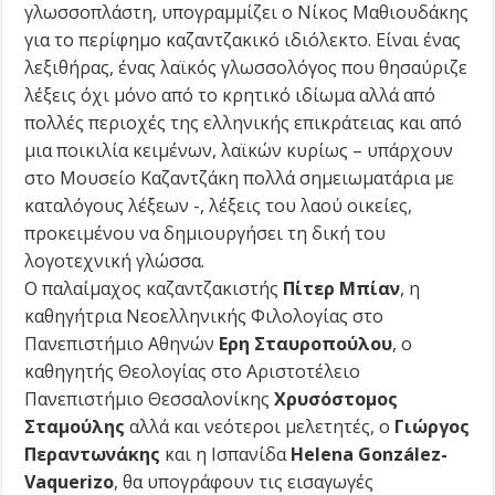
γλωσσοπλάστη, υπογραμμίζει ο Νίκος Μαθιουδάκης
για το περίφημο καζαντζακικό ιδιόλεκτο. Είναι ένας
λεξιθήρας, ένας λαϊκός γλωσσολόγος που θησαύριζε
λέξεις όχι μόνο από το κρητικό ιδίωμα αλλά από
πολλές περιοχές της ελληνικής επικράτειας και από
μια ποικιλία κειμένων, λαϊκών κυρίως – υπάρχουν
στο Μουσείο Καζαντζάκη πολλά σημειωματάρια με
καταλόγους λέξεων -, λέξεις του λαού οικείες,
προκειμένου να δημιουργήσει τη δική του
λογοτεχνική γλώσσα.
Ο παλαίμαχος καζαντζακιστής
Πίτερ Μπίαν
, η
καθηγήτρια Νεοελληνικής Φιλολογίας στο
Πανεπιστήμιο Αθηνών
Ερη Σταυροπούλου
, ο
καθηγητής Θεολογίας στο Αριστοτέλειο
Πανεπιστήμιο Θεσσαλονίκης
Χρυσόστομος
Σταμούλης
αλλά και νεότεροι μελετητές, ο
Γιώργος
Περαντωνάκης
και η Ισπανίδα
Helena González-
Vaquerizo
, θα υπογράφουν τις εισαγωγές