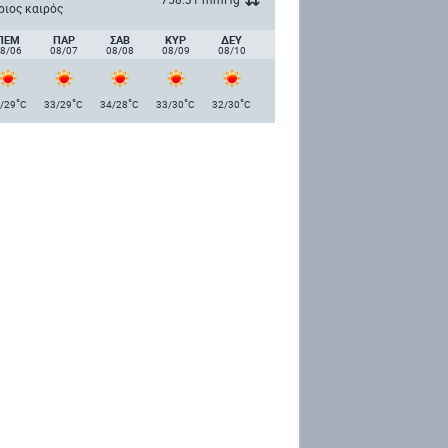
ριος καιρός
ΠΈΜ
ΠΑΡ
ΣΑΒ
ΚΥΡ
ΔΕΥ
8/06
08/07
08/08
08/09
08/10
°
°
°
°
°
/29
C
33/29
C
34/28
C
33/30
C
32/30
C