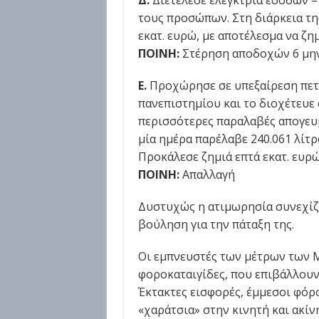
Δ.
Διετέλεσε ελέγκτρια εσόδων 
τους προσώπων. Στη διάρκεια τη
εκατ. ευρώ, με αποτέλεσμα να ζ
ΠΟΙΝΗ:
Στέρηση αποδοχών 6 μη
Ε.
Προχώρησε σε υπεξαίρεση πετρ
πανεπιστημίου και το διοχέτευε
περισσότερες παραλαβές απογευμ
μία ημέρα παρέλαβε 240.061 λίτρ
Προκάλεσε ζημιά επτά εκατ. ευρώ
ΠΟΙΝΗ:
Απαλλαγή
Δυστυχώς η ατιμωρησία συνεχίζε
βούληση για την πάταξη της.
Οι εμπνευστές των μέτρων των Μ
φοροκαταιγίδες, που επιβάλλουν,
Έκτακτες εισφορές, έμμεσοι φόροι
«χαράτσια» στην κινητή και ακίν