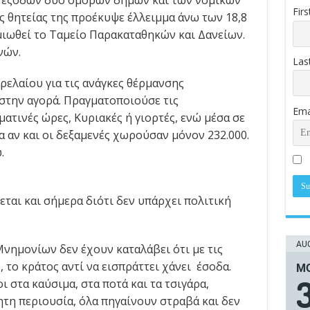
– εξόδων δύο όμορων δήμων και των νομικών
Fir
ς θητείας της προέκυψε έλλειμμα άνω των 18,8
ημιωθεί το Ταμείο Παρακαταθηκών και Δανείων.
νών.
Las
ελαίου για τις ανάγκες θέρμανσης
 στην αγορά. Πραγματοποιούσε τις
Ema
ατινές ώρες, Κυριακές ή γιορτές, ενώ μέσα σε
α αν και οι δεξαμενές χωρούσαν μόνον 232.000.
.
ται και σήμερα διότι δεν υπάρχει πολιτική
AUG
νημονίων δεν έχουν καταλάβει ότι με τις
 το κράτος αντί να εισπράττει χάνει έσοδα.
ΜΟ
 στα καύσιμα, στα ποτά και τα τσιγάρα,
ητη περιουσία, όλα πηγαίνουν στραβά και δεν