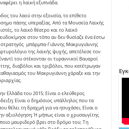
αφέρει η λαϊκή εξυπνάδα.
δος του λαού στην εξουσία, το επίθετο
όσημο πάσης υπεραξίας. Από τα Μουσεία Λαϊκής
στές, το λαϊκό θέατρο και το λαϊκό
 ευδοκίμησε στον τόπο αν δεν θυσίαζε ένα έστω
Ο στρατηγός μπάρμπα-Γιάννης Μακρυγιάννης
αρτυρολόγιο της λαϊκής ψυχής, απετέλεσε τον
έναντί του στέκονταν οι τυραννικοί Βαυαροί
ττης, διαβόλοι και τριβόλοι, που κατέτρωγαν
Εγκ
 καθαγιασμός του Μακρυγιάννη χάραξε και την
υριαρχίας.
την Ελλάδα του 2015; Είναι ο ελεύθερος
δειξη; Είναι ο δημόσιος υπάλληλος που τα
που θέλει τη δραχμή για να ησυχάσει; Είναι ο
την αξιολόγηση; Ή μήπως είναι ο χρυσαυγίτης
όποιο μαυριδερό βρει στο δρόμο του; Τη