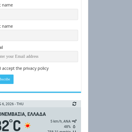
st name
t name
il
I accept the privacy policy
 6, 2026 - THU
ΝΕΜΒΑΣΙΆ, ΕΛΛΆΔΑ
32
C
°
5 km/h, ΑΝΑ
48%
758.31 mmHg