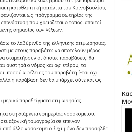
 αποτελεσματικά κάθε βράδυ τα τηλεπαράθυρα
αι η καταθλιπτική κατάντια του Κοινοβουλίου,
 εμφανίζονται ως πρόγραμμα σωτηρίας της
 επανάσταση που χρειάζεται ο τόπος, απαιτεί
μένης σημασίας των λέξεων.
άσω το λαβύρινθο της ελληνικής ατιμωρησίας.
όστιμα στους παραβάτες να αποτελούν μέρος
να σταματήσουν οι όποιες παραβάσεις, θα
αι αυστηρά ο νόμος και αφ’ ετέρου, τα
του ποσού ωφέλειας του παραβάτη. Έτσι όχι
αλλά η παράβαση δεν θα υπάρχει ούτε και ως
Κασ
 μερικά παραδείγματα ατιμωρησίας.
Μο
ητα στη διάρκεια εφημερίας νοσοκομείου.
σει αξονική τομογραφία σε επείγον
εί από άλλο νοσοκομείο. Όχι μόνο δεν προσήλθε